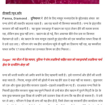
तीनबत्ती न्यूज.कॉम
Panna, Diamond . दुनियाभर
में हीरो के लिए मशहूर मध्यप्रदेश के बुंदेलखंड अंचल का
पन्ना लोगो की तकदीर बदलता रहता है। अब राह चलते भी किस्मत चमकती है। पन्ना के इंद्रजीत
सरकार की यही कहानी है। यह युवक जरुआपुर में खदान का पट्टा लेकर हीरे की तलाश करता
रहा, लेकिन हाथ कुछ नहीं लगा। खदान बंद हो गई, फिर अचानक बीते रोज उस पर किस्मत
मेहरबान हो उठी। बंद खदान के पास मासूस टहलते हुए इंद्रजीत को एक चमकीला पत्थर दिखा तो
वे उसे उठा लाए। परिजन संग जब हीरा कार्यालय पहुंचे तो खुशी का ठिकाना नहीं रहा, वह चमकीला
पत्थर करीब 17 लाख कीमत का उज्जवल किस्म का हीरा निकला।
Sagar: स्पा सेंटर में देह व्यापार, पुलिस ने पांच लडकियो सहित सात को पकड़ापांचों लडकिया नार्थ
ईस्ट के दार्जलिंग क्षेत्र की
पन्ना की धरती फकीर को अमीर बनाने के लिए पहचानी जाती है। इसे रतनगर्भा और हीरों की धरती
कहा जाता है। निराश, मायूस लोगों की झोली में कब यह हीरे डाल दे कहा नहीं जा सकता। शुक्रवार
को एक और युवक इंद्रजीत सरकार टहलते—टहलते लखपति बन गए हैं। दरअसल पन्ना जिले के
निवासी इंद्रजीत सरकार सुबह जब घूमने निकले तो उन्हें बंदर हीरा खदान में पुराने मिट्टी के ढेर के
पास कुछ चमकता हुआ दिखा तो उन्होंने उसे उठाकर देखा तो लगा कि यह हीरा हो सकता है। वे उसे
घर ले आए। परिजन ने देखा तो लगा की यह हीरा ही है, जिसे लेकर वह सरकारी हीरा कार्यालय जांच