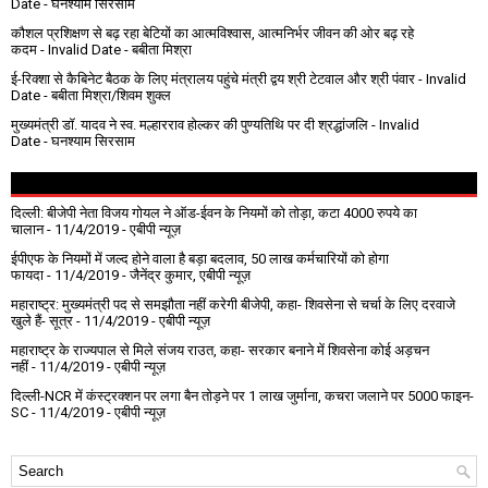
Date
- घनश्याम सिरसाम
कौशल प्रशिक्षण से बढ़ रहा बेटियों का आत्मविश्वास, आत्मनिर्भर जीवन की ओर बढ़ रहे
कदम
- Invalid Date
- बबीता मिश्रा
ई-रिक्शा से कैबिनेट बैठक के लिए मंत्रालय पहुंचे मंत्री द्वय श्री टेटवाल और श्री पंवार
- Invalid
Date
- बबीता मिश्रा/शिवम शुक्ल
मुख्यमंत्री डॉ. यादव ने स्व. मल्हारराव होल्कर की पुण्यतिथि पर दी श्रद्धांजलि
- Invalid
Date
- घनश्याम सिरसाम
दिल्ली: बीजेपी नेता विजय गोयल ने ऑड-ईवन के नियमों को तोड़ा, कटा 4000 रुपये का
चालान
- 11/4/2019
- एबीपी न्यूज़
ईपीएफ के नियमों में जल्द होने वाला है बड़ा बदलाव, 50 लाख कर्मचारियों को होगा
फायदा
- 11/4/2019
- जैनेंद्र कुमार, एबीपी न्यूज़
महाराष्ट्र: मुख्यमंत्री पद से समझौता नहीं करेगी बीजेपी, कहा- शिवसेना से चर्चा के लिए दरवाजे
खुले हैं- सूत्र
- 11/4/2019
- एबीपी न्यूज़
महाराष्ट्र के राज्यपाल से मिले संजय राउत, कहा- सरकार बनाने में शिवसेना कोई अड़चन
नहीं
- 11/4/2019
- एबीपी न्यूज़
दिल्ली-NCR में कंस्ट्रक्शन पर लगा बैन तोड़ने पर 1 लाख जुर्माना, कचरा जलाने पर ₹5000 फाइन-
SC
- 11/4/2019
- एबीपी न्यूज़