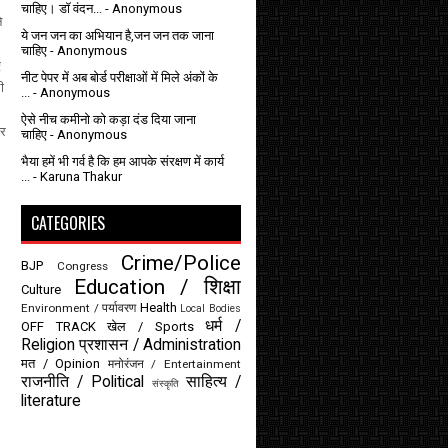
चाहिए। डॉ वंदन...
- Anonymous
े
ये जन जन का अभियान है,जन जन तक जाना
चाहिए
- Anonymous
ए
नीट पेपर में अब बोर्ड परीक्षाओं में मिले अंकों के
ी
...
- Anonymous
ऐसे नीच कमीनो को कड़ा दंड दिया जाना
कर
चाहिए
- Anonymous
भैया हमें भी गर्व है कि हम आपके संरक्षण में कार्य
...
- Karuna Thakur
CATEGORIES
Crime/Police
BJP
Congress
Education / शिक्षा
Culture
Health
Environment / पर्यावरण
Local Bodies
धर्म /
OFF TRACK
खेल / Sports
Religion
प्रशासन / Administration
मत / Opinion
मनोरंजन / Entertainment
राजनीति / Political
साहित्य /
संस्कृति
literature