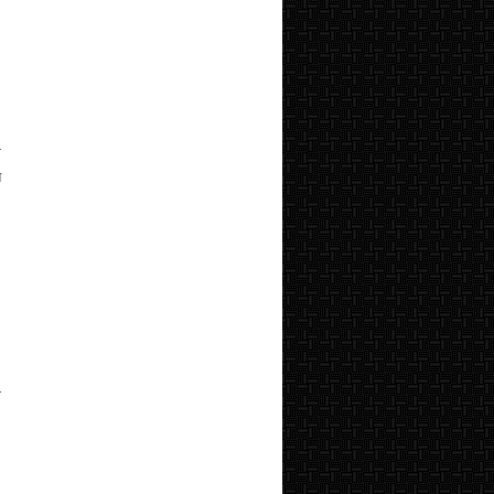
ग
न
,
ा