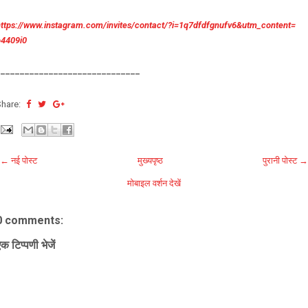
https://www.instagram.com/
invites/contact/?i=
1q7dfdfgnufv6&utm_content=
o4409i0
______________________________
Share:
← नई पोस्ट
मुख्यपृष्ठ
पुरानी पोस्ट →
मोबाइल वर्शन देखें
0 comments:
क टिप्पणी भेजें