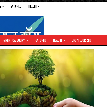
»
»
Y
FEATURED
HEALTH
»
»
PARENT CATEGORY
FEATURED
HEALTH
UNCATEGORIZED