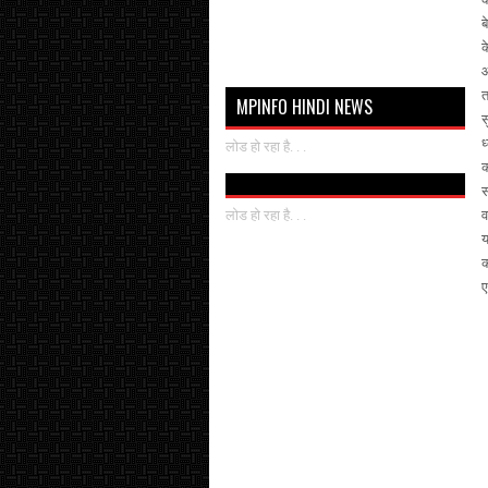
ब
क
आ
त
MPINFO HINDI NEWS
स
ध
लोड हो रहा है. . .
क
स
लोड हो रहा है. . .
व
य
क
ए