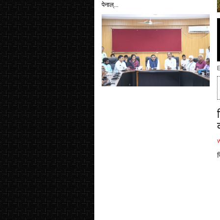
पेनाल्...
E
ज