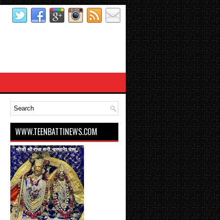
WWW.TEENBATTINEWS.COM