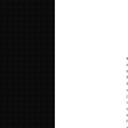
द
ह
म
द
अ
(
ज
ए
क
ज
क