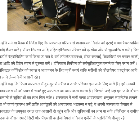
न्होंने समीक्षा बैठक में निर्देश दिए कि अस्पताल परिसर से अनावश्यक निर्माण को हटाएं व व्यवस्थित पार्किं
दि तैयार करें। सीवर सिस्टम आदि सहित हॉस्पिटल परिसर को प्रत्येक ओर से सुव्यवस्थित करें। जि
ार्डों में रेट्रोफिटिंग कार्य किया जा रहा है, वहाँ टॉयलेट व्यवस्था, वॉटर सप्लाई, खिड़कियों पर मच्छर जाली
ेंट आदि को विशेष ध्यान से दुरुस्त करें। हॉस्पिटल किचिन को सर्वसुविधायुक्त बनाने के लिए प्लान करें।
ॉस्पिटल कॉरिडोर को स्वच्छ व आवागमन के लिए फ्री बनाएं ताकि मरीजों को व्हीलचेयर व स्ट्रेचर आदि
े लाने ले-जाने में आसानी रहे।
न्होंने कहा कि जिला अस्पताल में दूर-दूर से मरीज व उनके परिजन इलाज के लिए आते हैं। हमें उनकी
वश्यकताओं को ध्यान में रखते हुए अस्पताल का कायाकल्प करना हैं। जिससे उन्हें यहां इलाज के दौरान
सानी से सुविधाओं का लाभ मिल सके। अस्पताल में सभी जगह आवश्यकता अनुसार साइनेजेस लगाने
ा भी कार्य प्रारम्भ करें ताकि आगंतुकों को अनावश्यक भटकना न पड़े, वे अपनी जरूरत के हिसाब से
स्पताल के उपयुक्त स्थल तक आसानी से पहुंच सकें और सुविधाओं का लाभ पा सकें।निरीक्षण व समीक्ष
ैठक के दौरान स्मार्ट सिटी और पीएमसी के इंजीनियर्स व निर्माण एजेंसी के प्रतिनिधि मौजूद रहे।