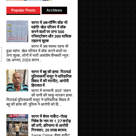
Popular Posts
Archives
सागर में अब मॉर्निंग वॉक भी
महंगी! खेल परिसर में वॉक
करने वालों पर लगा ₹500
रजिस्ट्रेशन और ₹300 मासिक
टहलना शुल्क
सागर में अब स्वस्थ रहना भी
हुआ महंगा: खेल परिसर में वॉक करने वालों पर
लगा शुल्क, लोगों में भारी असंतोष तीनबत्ती न्यूज :
06 अगस्त, 2026 सागर...
सागर में बहू की हत्या: रिटायर्ड
पुलिसकर्मी ससुर ने पारिवारिक
विवाद में की मारपीट, आरोपी
हिरासत में
सागर में सनसनी: BSF जवान
की पत्नी की चाकू मारकर हत्या:
रिटायर्ड पुलिसकर्मी ससुर ने पारिवारिक विवाद में
बहु की हत्या की: पुलिस ने आरोपी को हि...
सागर में शेयर मार्केट-गोल्ड
निवेश के नाम पर 1.27 करोड़
की ठगी, हरियाणा से आरोपी
गिरफ्तार; 20 लाख बरामद
Sagar Crime: शेयर मार्केट