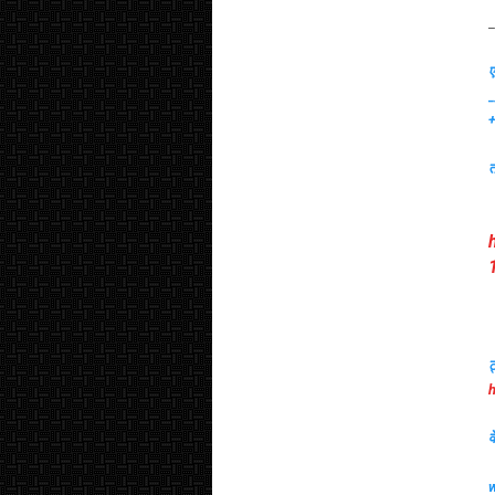
_
ए
_
त
ट
h
व