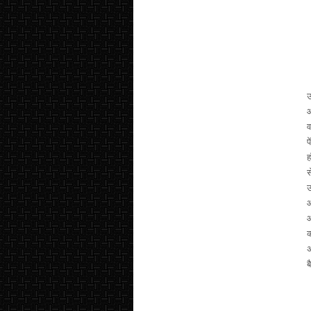
उ
आ
व
प
ह
स
उ
आ
आ
क
अ
ब