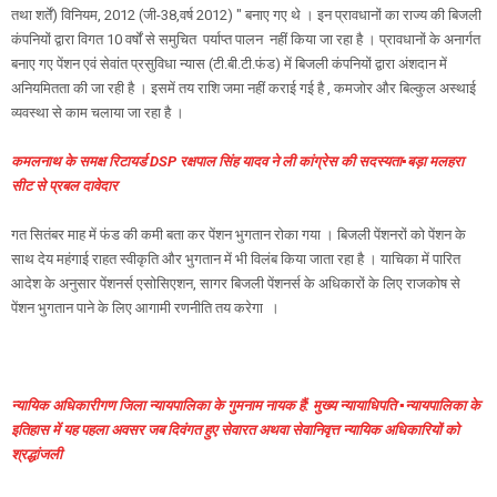
तथा शर्तें) विनियम, 2012 (जी-38,वर्ष 2012) " बनाए गए थे । इन प्रावधानों का राज्य की बिजली
कंपनियों द्वारा विगत 10 वर्षों से समुचित पर्याप्त पालन नहीं किया जा रहा है । प्रावधानों के अनार्गत
बनाए गए पेंशन एवं सेवांत प्रसुविधा न्यास (टी.बी.टी.फंड) में बिजली कंपनियों द्वारा अंशदान में
अनियमितता की जा रही है । इसमें तय राशि जमा नहीं कराई गई है , कमजोर और बिल्कुल अस्थाई
व्यवस्था से काम चलाया जा रहा है ।
कमलनाथ के समक्ष रिटायर्ड DSP रक्षपाल सिंह यादव ने ली कांग्रेस की सदस्यता▪️बड़ा मलहरा
सीट से प्रबल दावेदार
गत सितंबर माह में फंड की कमी बता कर पेंशन भुगतान रोका गया । बिजली पेंशनरों को पेंशन के
साथ देय महंगाई राहत स्वीकृति और भुगतान में भी विलंब किया जाता रहा है । याचिका में पारित
आदेश के अनुसार पेंशनर्स एसोसिएशन, सागर बिजली पेंशनर्स के अधिकारों के लिए राजकोष से
पेंशन भुगतान पाने के लिए आगामी रणनीति तय करेगा ।
न्यायिक अधिकारीगण जिला न्यायपालिका के गुमनाम नायक हैं: मुख्य न्यायाधिपति ▪️न्यायपालिका के
इतिहास में यह पहला अवसर जब दिवंगत हुए सेवारत अथवा सेवानिवृत्त न्यायिक अधिकारियों को
श्रद्धांजली