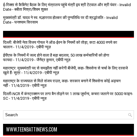
ई-रिक्शा से कैबिनेट बैठक के लिए मंत्रालय पहुंचे मंत्री द्वय श्री टेटवाल और श्री पंवार
- Invalid
Date
- बबीता मिश्रा/शिवम शुक्ल
मुख्यमंत्री डॉ. यादव ने स्व. मल्हारराव होल्कर की पुण्यतिथि पर दी श्रद्धांजलि
- Invalid
Date
- घनश्याम सिरसाम
दिल्ली: बीजेपी नेता विजय गोयल ने ऑड-ईवन के नियमों को तोड़ा, कटा 4000 रुपये का
चालान
- 11/4/2019
- एबीपी न्यूज़
ईपीएफ के नियमों में जल्द होने वाला है बड़ा बदलाव, 50 लाख कर्मचारियों को होगा
फायदा
- 11/4/2019
- जैनेंद्र कुमार, एबीपी न्यूज़
महाराष्ट्र: मुख्यमंत्री पद से समझौता नहीं करेगी बीजेपी, कहा- शिवसेना से चर्चा के लिए दरवाजे
खुले हैं- सूत्र
- 11/4/2019
- एबीपी न्यूज़
महाराष्ट्र के राज्यपाल से मिले संजय राउत, कहा- सरकार बनाने में शिवसेना कोई अड़चन
नहीं
- 11/4/2019
- एबीपी न्यूज़
दिल्ली-NCR में कंस्ट्रक्शन पर लगा बैन तोड़ने पर 1 लाख जुर्माना, कचरा जलाने पर ₹5000 फाइन-
SC
- 11/4/2019
- एबीपी न्यूज़
WWW.TEENBATTINEWS.COM