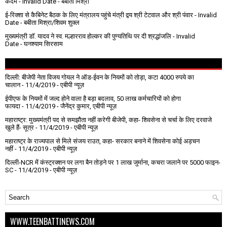
कदम
- Invalid Date
- बबीता मिश्रा
ई-रिक्शा से कैबिनेट बैठक के लिए मंत्रालय पहुंचे मंत्री द्वय श्री टेटवाल और श्री पंवार
- Invalid
Date
- बबीता मिश्रा/शिवम शुक्ल
मुख्यमंत्री डॉ. यादव ने स्व. मल्हारराव होल्कर की पुण्यतिथि पर दी श्रद्धांजलि
- Invalid
Date
- घनश्याम सिरसाम
दिल्ली: बीजेपी नेता विजय गोयल ने ऑड-ईवन के नियमों को तोड़ा, कटा 4000 रुपये का
चालान
- 11/4/2019
- एबीपी न्यूज़
ईपीएफ के नियमों में जल्द होने वाला है बड़ा बदलाव, 50 लाख कर्मचारियों को होगा
फायदा
- 11/4/2019
- जैनेंद्र कुमार, एबीपी न्यूज़
महाराष्ट्र: मुख्यमंत्री पद से समझौता नहीं करेगी बीजेपी, कहा- शिवसेना से चर्चा के लिए दरवाजे
खुले हैं- सूत्र
- 11/4/2019
- एबीपी न्यूज़
महाराष्ट्र के राज्यपाल से मिले संजय राउत, कहा- सरकार बनाने में शिवसेना कोई अड़चन
नहीं
- 11/4/2019
- एबीपी न्यूज़
दिल्ली-NCR में कंस्ट्रक्शन पर लगा बैन तोड़ने पर 1 लाख जुर्माना, कचरा जलाने पर ₹5000 फाइन-
SC
- 11/4/2019
- एबीपी न्यूज़
WWW.TEENBATTINEWS.COM