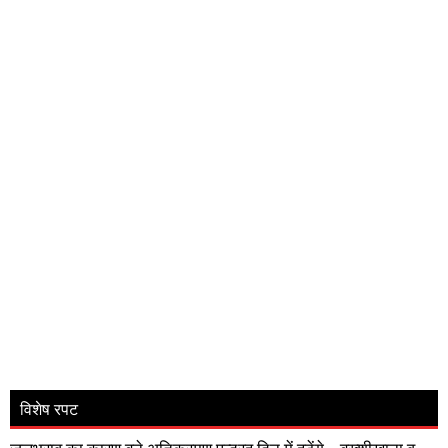
विशेष रपट
जलभराव का कारण बने अतिक्रमण पन्द्रह दिन में हटेंगे, ,▪️बख्शीखाना व