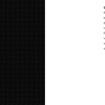
क
ह
ह
र
व
भ
स
य