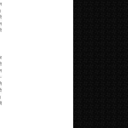
न
।
की
न
की
और
ी
धन
ख-
ने
हो
।
ें