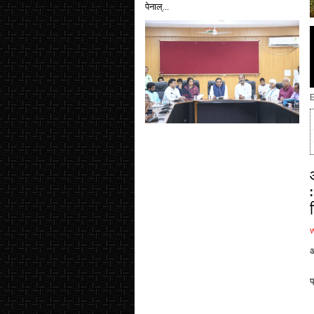
पेनाल्...
E
आ
प