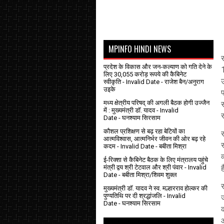
MPINFO HINDI NEWS
र
प्रदेश के विकास और जन-कल्याण को गति देने के
1
लिए 30,055 करोड़ रूपये की कैबिनेट
स्वीकृति
- Invalid Date
- राजेश बैन/अनुराग
उइके
मध्य क्षेत्रीय परिषद् की अगली बैठक होगी उज्जैन
में : मुख्यमंत्री डॉ. यादव
- Invalid
र
Date
- घनश्याम सिरसाम
कौशल प्रशिक्षण से बढ़ रहा बेटियों का
र
आत्मविश्वास, आत्मनिर्भर जीवन की ओर बढ़ रहे
कदम
- Invalid Date
- बबीता मिश्रा
व
ई-रिक्शा से कैबिनेट बैठक के लिए मंत्रालय पहुंचे
मंत्री द्वय श्री टेटवाल और श्री पंवार
- Invalid
Date
- बबीता मिश्रा/शिवम शुक्ल
र
मुख्यमंत्री डॉ. यादव ने स्व. मल्हारराव होल्कर की
पुण्यतिथि पर दी श्रद्धांजलि
- Invalid
ज
Date
- घनश्याम सिरसाम
क