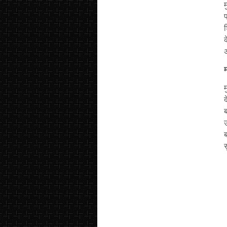
म
प
द
उ
स