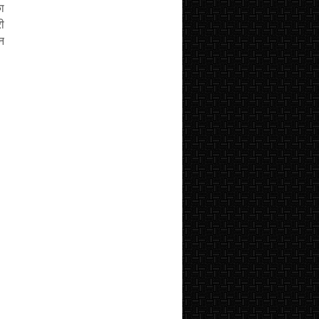
का
ी
न