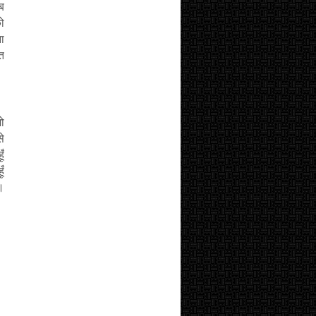
जब
को
ा
त
ो
से
ँ
ूँ
।