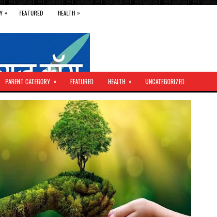
»
»
Y
FEATURED
HEALTH
»
»
PARENT CATEGORY
FEATURED
HEALTH
UNCATEGORIZED