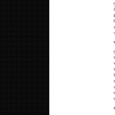
इ
औ
म
भ
स
र
क
प
प
अ