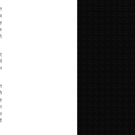
रत
च
ह
क
ो
िए
्म
ान
ंत
ते
यह
का
्ष
ं