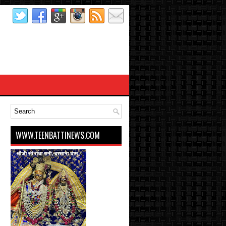
WWW.TEENBATTINEWS.COM