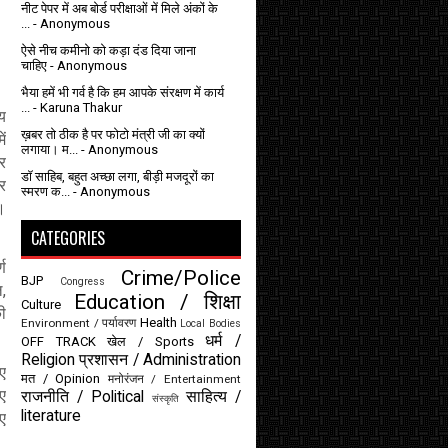
नीट पेपर में अब बोर्ड परीक्षाओं में मिले अंकों के
...
- Anonymous
ऐसे नीच कमीनो को कड़ा दंड दिया जाना
चाहिए
- Anonymous
भैया हमें भी गर्व है कि हम आपके संरक्षण में कार्य
...
- Karuna Thakur
ीय
ख़बर तो ठीक है पर फोटो मंत्री जी का क्यों
ें
लगाया। म...
- Anonymous
र
डॉ साहिब, बहुत अच्छा लगा, बीड़ी मजदूरों का
र
स्मरण क...
- Anonymous
।
CATEGORIES
्ण
Crime/Police
BJP
Congress
,
Education / शिक्षा
Culture
की
Health
Environment / पर्यावरण
Local Bodies
धर्म /
OFF TRACK
खेल / Sports
Religion
प्रशासन / Administration
िए
मत / Opinion
मनोरंजन / Entertainment
गए
राजनीति / Political
साहित्य /
संस्कृति
literature
िए