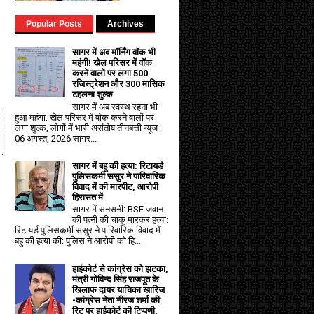
Popular Posts
Archives
सागर में अब मॉर्निंग वॉक भी
महंगी! खेल परिसर में वॉक
करने वालों पर लगा ₹500
रजिस्ट्रेशन और ₹300 मासिक
टहलना शुल्क
सागर में अब स्वस्थ रहना भी
हुआ महंगा: खेल परिसर में वॉक करने वालों पर
लगा शुल्क, लोगों में भारी असंतोष तीनबत्ती न्यूज :
06 अगस्त, 2026 सागर...
सागर में बहू की हत्या: रिटायर्ड
पुलिसकर्मी ससुर ने पारिवारिक
विवाद में की मारपीट, आरोपी
हिरासत में
सागर में सनसनी: BSF जवान
की पत्नी की चाकू मारकर हत्या:
रिटायर्ड पुलिसकर्मी ससुर ने पारिवारिक विवाद में
बहु की हत्या की: पुलिस ने आरोपी को हि...
हाईकोर्ट से कांग्रेस को झटका,
मंत्री गोविन्द सिंह राजपूत के
खिलाफ दायर याचिका खारिज
•कांग्रेस नेता नीरज शर्मा की
रिट पर हाईकोर्ट की टिप्पणी,