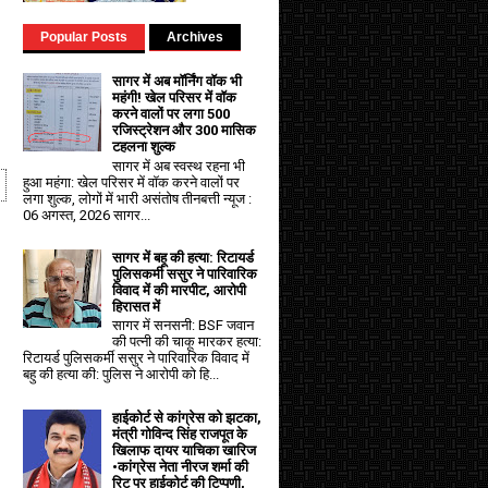
Popular Posts
Archives
सागर में अब मॉर्निंग वॉक भी
महंगी! खेल परिसर में वॉक
करने वालों पर लगा ₹500
रजिस्ट्रेशन और ₹300 मासिक
टहलना शुल्क
सागर में अब स्वस्थ रहना भी
हुआ महंगा: खेल परिसर में वॉक करने वालों पर
लगा शुल्क, लोगों में भारी असंतोष तीनबत्ती न्यूज :
06 अगस्त, 2026 सागर...
सागर में बहू की हत्या: रिटायर्ड
पुलिसकर्मी ससुर ने पारिवारिक
विवाद में की मारपीट, आरोपी
हिरासत में
सागर में सनसनी: BSF जवान
की पत्नी की चाकू मारकर हत्या:
रिटायर्ड पुलिसकर्मी ससुर ने पारिवारिक विवाद में
बहु की हत्या की: पुलिस ने आरोपी को हि...
हाईकोर्ट से कांग्रेस को झटका,
मंत्री गोविन्द सिंह राजपूत के
खिलाफ दायर याचिका खारिज
•कांग्रेस नेता नीरज शर्मा की
रिट पर हाईकोर्ट की टिप्पणी,