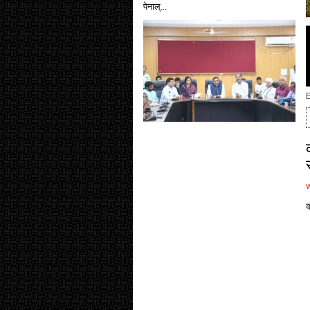
पेनाल्...
E
क