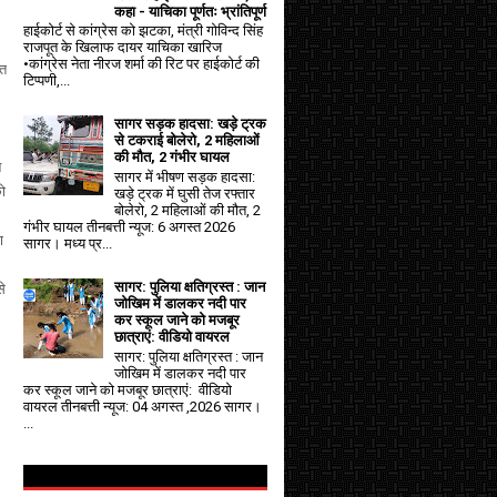
कहा - याचिका पूर्णतः भ्रांतिपूर्ण
हाईकोर्ट से कांग्रेस को झटका, मंत्री गोविन्द सिंह
राजपूत के खिलाफ दायर याचिका खारिज
•कांग्रेस नेता नीरज शर्मा की रिट पर हाईकोर्ट की
ित
टिप्पणी,...
सागर सड़क हादसा: खड़े ट्रक
से टकराई बोलेरो, 2 महिलाओं
की मौत, 2 गंभीर घायल
न
सागर में भीषण सड़क हादसा:
को
खड़े ट्रक में घुसी तेज रफ्तार
बोलेरो, 2 महिलाओं की मौत, 2
गंभीर घायल तीनबत्ती न्यूज: 6 अगस्त 2026
ण
सागर। मध्य प्र...
सागर: पुलिया क्षतिग्रस्त : जान
से
जोखिम में डालकर नदी पार
कर स्कूल जाने को मजबूर
छात्राएं: वीडियो वायरल
सागर: पुलिया क्षतिग्रस्त : जान
जोखिम में डालकर नदी पार
कर स्कूल जाने को मजबूर छात्राएं: वीडियो
वायरल तीनबत्ती न्यूज: 04 अगस्त ,2026 सागर।
...