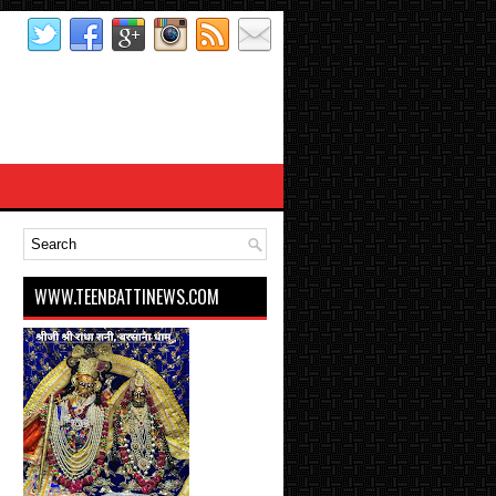
WWW.TEENBATTINEWS.COM