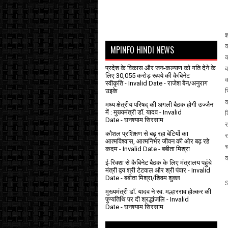
ज
क
MPINFO HINDI NEWS
क
प्रदेश के विकास और जन-कल्याण को गति देने के
व
लिए 30,055 करोड़ रूपये की कैबिनेट
क
स्वीकृति
- Invalid Date
- राजेश बैन/अनुराग
उइके
स
क
मध्य क्षेत्रीय परिषद् की अगली बैठक होगी उज्जैन
में : मुख्यमंत्री डॉ. यादव
- Invalid
क
Date
- घनश्याम सिरसाम
र
कौशल प्रशिक्षण से बढ़ रहा बेटियों का
र
आत्मविश्वास, आत्मनिर्भर जीवन की ओर बढ़ रहे
च
कदम
- Invalid Date
- बबीता मिश्रा
क
ई-रिक्शा से कैबिनेट बैठक के लिए मंत्रालय पहुंचे
मंत्री द्वय श्री टेटवाल और श्री पंवार
- Invalid
Date
- बबीता मिश्रा/शिवम शुक्ल
मुख्यमंत्री डॉ. यादव ने स्व. मल्हारराव होल्कर की
पुण्यतिथि पर दी श्रद्धांजलि
- Invalid
Date
- घनश्याम सिरसाम