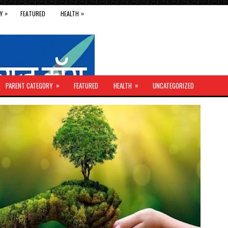
»
»
Y
FEATURED
HEALTH
»
»
PARENT CATEGORY
FEATURED
HEALTH
UNCATEGORIZED