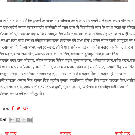
्ञापन में मांग की गई हैं कि दुष्कर्म के मामलें में राजीनामा करने का दबाब बनाने वाले तहसीलदार जैसीनगर
ो सह आरोपी बनाया जाकर कठोर कार्यवाही की जाये साथ ही बिना किसी जांच के पद से हटाई गई महिला
ोटवार को पुनः यथावत पदस्थ किया जाये,पीड़ित परिवार को शासकीय आर्थिक सहायता के साथ ही न्या
 संरक्षण दिया जावें अन्यथा कोटवार संघ उग्र आंदोलन को वाध्य होगा।ज्ञापन सौंपने वालों को मुख्य रूप 
ोटवार संघ के जिला अध्यक्ष बहादुर चढ़ार, हरिकिशन, श्रीराम चढ़ार,जगदीश चढ़ार, प्रदीप चढ़ार, राम
िंग चढ़ार, शरद राजा सेन, अशरफ खान, कोमल सिंग, बलराम साहू,राहुल सिंह,भगवान सिंह,
ोटवार,धरम दास कोटवार, सोहन कोटवार,निकेश चढ़ार,मुन्ना कोटवार, अनिता कोटवार,उमेश चढ़ार,बा
िशन, रामरतन कोटवार, हजारी कोटवार, बलराम कोटवार, भगवान दास कोटवार, लक्ष्मण सिंह, राम सिंह,
ाजकुमार चढ़ार, राम गोपाल, प्रताप चढ़ार, राम नारायण,नीलेश चढ़ार, नेतराम चढ़ार, प्रेम नारायण,
ाजेंद्र चढ़ार, अमोल सिंह, खुमान सिंह, प्रवीण कुमार, बालकिशन, दौलत सिंह चढ़ार, सरदार सिंह,आशीष
ढ़ार,भगवान दास, अबरार सौदागर, दीपक कुर्मी, सुनील कुमार, ऋषिराज यादव सहित बड़ी संख्या में
ोटवार समाज को लोग मौजूद थे।
Share:
← नई पोस्ट
मुख्यपृष्ठ
पुरानी पोस्ट →