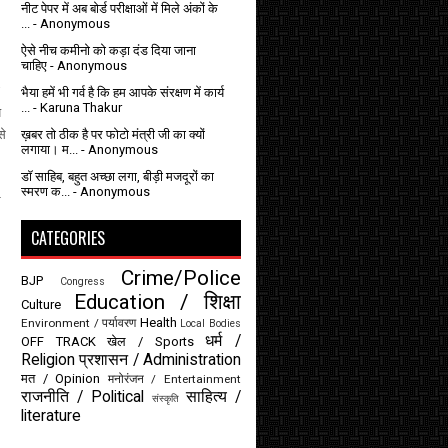
नीट पेपर में अब बोर्ड परीक्षाओं में मिले अंकों के
...
- Anonymous
ऐसे नीच कमीनो को कड़ा दंड दिया जाना
चाहिए
- Anonymous
भैया हमें भी गर्व है कि हम आपके संरक्षण में कार्य
...
- Karuna Thakur
य
ख़बर तो ठीक है पर फोटो मंत्री जी का क्यों
से
लगाया। म...
- Anonymous
डॉ साहिब, बहुत अच्छा लगा, बीड़ी मजदूरों का
स्मरण क...
- Anonymous
ल
CATEGORIES
Crime/Police
BJP
Congress
Education / शिक्षा
Culture
Health
Environment / पर्यावरण
Local Bodies
धर्म /
OFF TRACK
खेल / Sports
Religion
प्रशासन / Administration
मत / Opinion
मनोरंजन / Entertainment
राजनीति / Political
साहित्य /
संस्कृति
literature