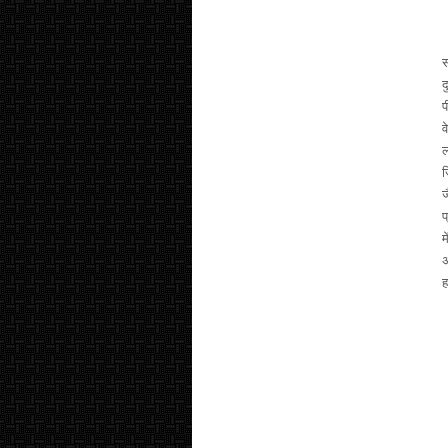
स
द
प
व
ल
ज
ज
प
म
अ
ह