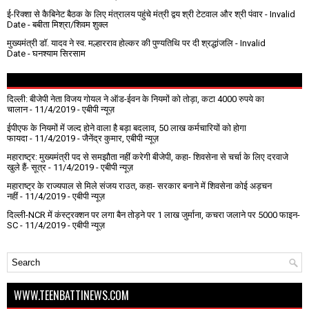
ई-रिक्शा से कैबिनेट बैठक के लिए मंत्रालय पहुंचे मंत्री द्वय श्री टेटवाल और श्री पंवार
- Invalid
Date
- बबीता मिश्रा/शिवम शुक्ल
मुख्यमंत्री डॉ. यादव ने स्व. मल्हारराव होल्कर की पुण्यतिथि पर दी श्रद्धांजलि
- Invalid
Date
- घनश्याम सिरसाम
दिल्ली: बीजेपी नेता विजय गोयल ने ऑड-ईवन के नियमों को तोड़ा, कटा 4000 रुपये का
चालान
- 11/4/2019
- एबीपी न्यूज़
ईपीएफ के नियमों में जल्द होने वाला है बड़ा बदलाव, 50 लाख कर्मचारियों को होगा
फायदा
- 11/4/2019
- जैनेंद्र कुमार, एबीपी न्यूज़
महाराष्ट्र: मुख्यमंत्री पद से समझौता नहीं करेगी बीजेपी, कहा- शिवसेना से चर्चा के लिए दरवाजे
खुले हैं- सूत्र
- 11/4/2019
- एबीपी न्यूज़
महाराष्ट्र के राज्यपाल से मिले संजय राउत, कहा- सरकार बनाने में शिवसेना कोई अड़चन
नहीं
- 11/4/2019
- एबीपी न्यूज़
दिल्ली-NCR में कंस्ट्रक्शन पर लगा बैन तोड़ने पर 1 लाख जुर्माना, कचरा जलाने पर ₹5000 फाइन-
SC
- 11/4/2019
- एबीपी न्यूज़
WWW.TEENBATTINEWS.COM