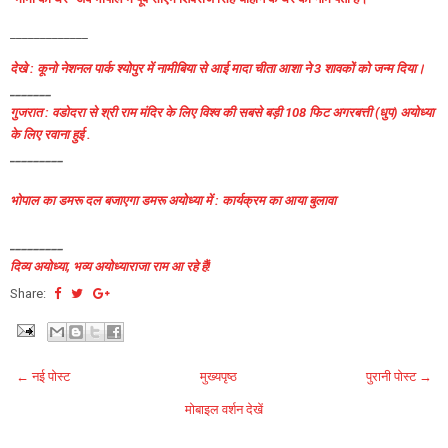
_____________
देखे : कूनो नेशनल पार्क श्योपुर में नामीबिया से आई मादा चीता आशा ने 3 शावकों को जन्म दिया।
_______
गुजरात : वडोदरा से श्री राम मंदिर के लिए विश्व की सबसे बड़ी 108 फिट अगरबत्ती (धुप) अयोध्या
के लिए रवाना हुई .
_________
भोपाल का डमरू दल बजाएगा डमरू अयोध्या में : कार्यक्रम का आया बुलावा
_________
दिव्य अयोध्या, भव्य अयोध्याराजा राम आ रहे हैं!
Share:
← नई पोस्ट
मुख्यपृष्ठ
पुरानी पोस्ट →
मोबाइल वर्शन देखें