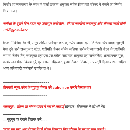
निर्माण एवं नामकरण के संबंध में चर्चा उपरांत अनुषंसा सहित विषय को परिषद में भेजने का निर्णय
लिया गया।
समीक्षा के दूसरे दिन हटाए गए जबलपुर कलेक्टर : दीपक सक्सेना जबलपुर और शीतला पटले होंगी
नरसिंहपुर कलेक्टर
बैठक में विनेाद तिवारी, अनूप उर्मिल, धर्मेन्द्र खटीक, रूपेष यादव, श्रीमति रेखा नरेष यादव, सुश्री
मेघा दुबे, श्री राजकुमार पटैल, श्रीमति कंचन सोमेष जड़िया, श्रीमति आषारानी नंदन जैन,श्रीमति
संगीता शैलेष जैन, उपायुक्त श्री एस.एस.बघेल, सहायक आयुक्त श्री राजेषसिंह, आनंदमंगल गुरू,
कार्यपालन यंत्री विजय दुबे, पूरनलाल अहिरवार, बृजेष तिवारी तिवारी, उपयंत्री दिनकर शर्मा सहित
अन्य अधिकारी कर्मचारी उपस्थित थे।
_______________________
तीनबत्ती न्यूज.कॉम के यूट्यूब चैनल को subcribe करने क्लिक करे
______________________
जबलपुर : सीएम डा मोहन यादव ने मंच से लहराई
तलवार : विधायक ने की थी भेंट
_________
__यूट्यूब पर देखने क्लिक करे___
"मामा का घर" अब भोपाल में पूर्व सीएम शिवराज सिंह चौहान के घर का नाम पता है।