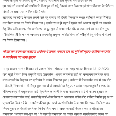
निगम आयुक्त चंद्रषेखर शुक्ला, महापौर प्रतिनिधि श्री सुषील तिवारी एवं समस्त
एम.आई.सी.सदस्यों की उपस्थिति में आहूत की गई, जिसमें नगर विकास एवं सौन्दर्यीकरण के विभिन्न
विषयों पर चर्चा उपरांत निर्णय लिये गये।
राहतगढ़ बसस्टेण्ड के पास लगने वाले पषु बाजार को डेयरी विस्थापन स्थल रतौना में जगह चिन्हित
कर षिफ्ट करने का निर्णय लिया गया। इसके साथ ही शहर में घूमने वाले आवारा पषुओं को पकड़ने
हेतु विषेष अभियान प्रारंभ करने तथा कबूलापुल से भगवानगंज चौराहा तक मार्ग का नाम वीर गुरू
गोविंदसिंह जी के नाम से नामकरण करने हेतु अनुषंसा सहित विषय को स्वीकृति हेतु परिषद में भेजने
का निर्णय लिया गया।
भोपाल का डमरू दल बजाएगा अयोध्या में डमरू: भगवान राम की मूर्ति की प्राण-प्रतिष्ठा समारोह
में▪️कार्यक्रम का आया बुलावा
म.प्र.शासन नगरीय विकास एवं आवास विभाग मंत्रालय का पत्र भोपाल दिनांक 13.12.2023
द्वारा खुले में तथा बिना अनुमति पत्र (लायसेंस) अथवा लायसेंस शर्तो का उल्लंघन करने पर तथा
मांस-मछली के विक्रय पर प्रतिबंध के संबंध में प्राप्त हुआ। वर्तमान में तिलकगंज वार्ड में एक मीट
मार्केट है, निगम सीमा में मौजूद दुकानदारों से लायसंेस हेतु 225 आवेदन प्राप्त हुये है। शहर के
विभिन्न क्षेत्रों में मधुकरषाह वार्ड क्रिष्चिन कालोनी के पास, संतकबीर वार्ड में, संजय ड्राइव के
आसपास काकागंज वार्ड, भगतसिंह वार्ड ओबरब्रिज के आसपास नवीन मीट मार्केट निर्माण हेतु स्थान
प्रस्तावित किये गये है। महापौर परिषद द्वारा चर्चा उपरांत निर्णय लिया गया कि स्थल निरीक्षण कर
नियमानुसार कार्यवाही करने का निर्णय लिया गया। बाघराज वार्ड स्थित राजघाट चौराहे का
नामकरण ‘‘भगवान लव-कुष जी ’’ के नाम से नामकरण एवं कबीर धाम के सामने कबीर स्तम्भ का