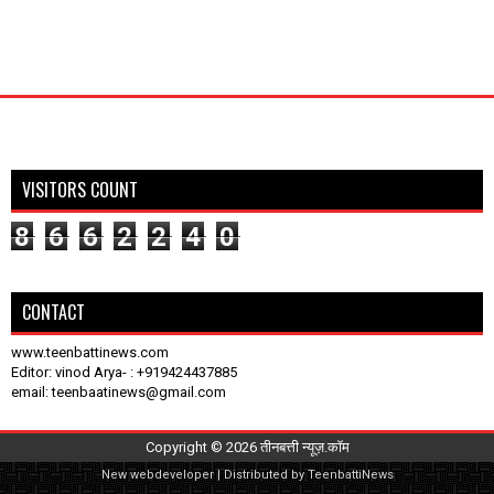
VISITORS COUNT
8
6
6
2
2
4
0
CONTACT
www.teenbattinews.com
Editor: vinod Arya- : +919424437885
email: teenbaatinews@gmail.com
Copyright ©
2026
तीनबत्ती न्यूज़.कॉम
New
webdeveloper
| Distributed by
TeenbattiNews