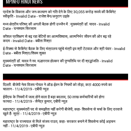
MPINFO HINDI NEWS
प्रदेश के विकास और जन-कल्याण को गति देने के लिए 30,055 करोड़ रूपये की कैबिनेट
स्वीकृति
- Invalid Date
- राजेश बैन/अनुराग उइके
मध्य क्षेत्रीय परिषद् की अगली बैठक होगी उज्जैन में : मुख्यमंत्री डॉ. यादव
- Invalid
Date
- घनश्याम सिरसाम
कौशल प्रशिक्षण से बढ़ रहा बेटियों का आत्मविश्वास, आत्मनिर्भर जीवन की ओर बढ़ रहे
कदम
- Invalid Date
- बबीता मिश्रा
ई-रिक्शा से कैबिनेट बैठक के लिए मंत्रालय पहुंचे मंत्री द्वय श्री टेटवाल और श्री पंवार
- Invalid
Date
- बबीता मिश्रा/शिवम शुक्ल
मुख्यमंत्री डॉ. यादव ने स्व. मल्हारराव होल्कर की पुण्यतिथि पर दी श्रद्धांजलि
- Invalid
Date
- घनश्याम सिरसाम
दिल्ली: बीजेपी नेता विजय गोयल ने ऑड-ईवन के नियमों को तोड़ा, कटा 4000 रुपये का
चालान
- 11/4/2019
- एबीपी न्यूज़
ईपीएफ के नियमों में जल्द होने वाला है बड़ा बदलाव, 50 लाख कर्मचारियों को होगा
फायदा
- 11/4/2019
- जैनेंद्र कुमार, एबीपी न्यूज़
महाराष्ट्र: मुख्यमंत्री पद से समझौता नहीं करेगी बीजेपी, कहा- शिवसेना से चर्चा के लिए दरवाजे
खुले हैं- सूत्र
- 11/4/2019
- एबीपी न्यूज़
महाराष्ट्र के राज्यपाल से मिले संजय राउत, कहा- सरकार बनाने में शिवसेना कोई अड़चन
नहीं
- 11/4/2019
- एबीपी न्यूज़