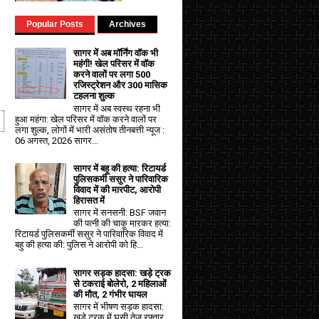
Popular Posts
Archives
सागर में अब मॉर्निंग वॉक भी
महंगी! खेल परिसर में वॉक
करने वालों पर लगा ₹500
रजिस्ट्रेशन और ₹300 मासिक
टहलना शुल्क
सागर में अब स्वस्थ रहना भी
हुआ महंगा: खेल परिसर में वॉक करने वालों पर
लगा शुल्क, लोगों में भारी असंतोष तीनबत्ती न्यूज :
06 अगस्त, 2026 सागर...
सागर में बहू की हत्या: रिटायर्ड
पुलिसकर्मी ससुर ने पारिवारिक
विवाद में की मारपीट, आरोपी
हिरासत में
सागर में सनसनी: BSF जवान
की पत्नी की चाकू मारकर हत्या:
रिटायर्ड पुलिसकर्मी ससुर ने पारिवारिक विवाद में
बहु की हत्या की: पुलिस ने आरोपी को हि...
सागर सड़क हादसा: खड़े ट्रक
से टकराई बोलेरो, 2 महिलाओं
की मौत, 2 गंभीर घायल
सागर में भीषण सड़क हादसा:
खड़े ट्रक में घुसी तेज रफ्तार