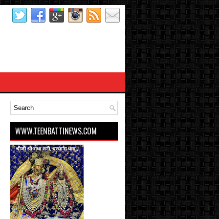
WWW.TEENBATTINEWS.COM