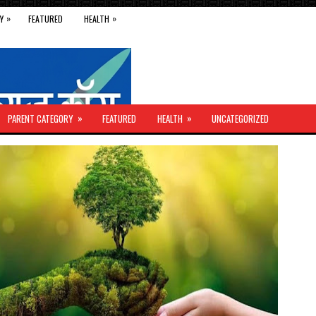
»
»
Y
FEATURED
HEALTH
»
»
PARENT CATEGORY
FEATURED
HEALTH
UNCATEGORIZED