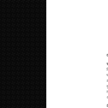
त
व
प
आ
क
ब