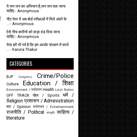
ये जन जन का अभियान है,जन जन तक जाना
चाहिए
- Anonymous
ं
नीट पेपर में अब बोर्ड परीक्षाओं में मिले अंकों के
...
- Anonymous
ऐसे नीच कमीनो को कड़ा दंड दिया जाना
चाहिए
- Anonymous
भैया हमें भी गर्व है कि हम आपके संरक्षण में कार्य
...
- Karuna Thakur
CATEGORIES
Crime/Police
BJP
Congress
Education / शिक्षा
Culture
Health
Environment / पर्यावरण
Local Bodies
धर्म /
OFF TRACK
खेल / Sports
Religion
प्रशासन / Administration
मत / Opinion
मनोरंजन / Entertainment
राजनीति / Political
साहित्य /
संस्कृति
literature