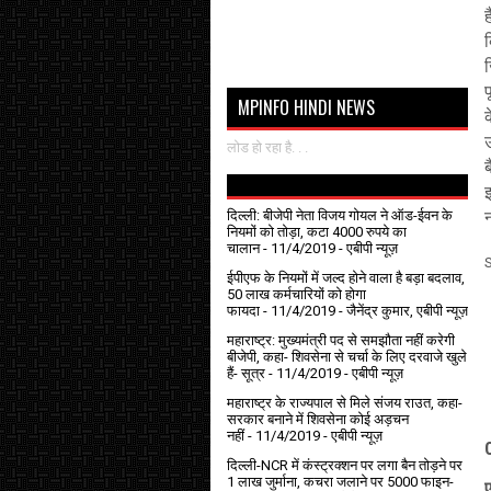
MPINFO HINDI NEWS
क
उ
लोड हो रहा है. . .
ब
इ
दिल्ली: बीजेपी नेता विजय गोयल ने ऑड-ईवन के
नियमों को तोड़ा, कटा 4000 रुपये का
चालान
- 11/4/2019
- एबीपी न्यूज़
ईपीएफ के नियमों में जल्द होने वाला है बड़ा बदलाव,
50 लाख कर्मचारियों को होगा
फायदा
- 11/4/2019
- जैनेंद्र कुमार, एबीपी न्यूज़
महाराष्ट्र: मुख्यमंत्री पद से समझौता नहीं करेगी
बीजेपी, कहा- शिवसेना से चर्चा के लिए दरवाजे खुले
हैं- सूत्र
- 11/4/2019
- एबीपी न्यूज़
महाराष्ट्र के राज्यपाल से मिले संजय राउत, कहा-
सरकार बनाने में शिवसेना कोई अड़चन
नहीं
- 11/4/2019
- एबीपी न्यूज़
दिल्ली-NCR में कंस्ट्रक्शन पर लगा बैन तोड़ने पर
1 लाख जुर्माना, कचरा जलाने पर ₹5000 फाइन-
ए