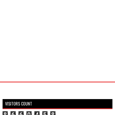
VISITORS COUNT
8
6
6
0
4
5
8