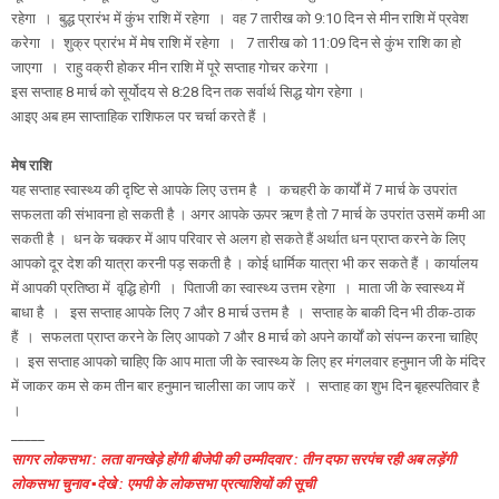
रहेगा । बुद्ध प्रारंभ में कुंभ राशि में रहेगा । वह 7 तारीख को 9:10 दिन से मीन राशि में प्रवेश
करेगा । शुक्र प्रारंभ में मेष राशि में रहेगा । 7 तारीख को 11:09 दिन से कुंभ राशि का हो
जाएगा । राहु वक्री होकर मीन राशि में पूरे सप्ताह गोचर करेगा ।
इस सप्ताह 8 मार्च को सूर्योदय से 8:28 दिन तक सर्वार्थ सिद्ध योग रहेगा ।
आइए अब हम साप्ताहिक राशिफल पर चर्चा करते हैं ।
मेष राशि
यह सप्ताह स्वास्थ्य की दृष्टि से आपके लिए उत्तम है । कचहरी के कार्यों में 7 मार्च के उपरांत
सफलता की संभावना हो सकती है । अगर आपके ऊपर ऋण है तो 7 मार्च के उपरांत उसमें कमी आ
सकती है । धन के चक्कर में आप परिवार से अलग हो सकते हैं अर्थात धन प्राप्त करने के लिए
आपको दूर देश की यात्रा करनी पड़ सकती है । कोई धार्मिक यात्रा भी कर सकते हैं । कार्यालय
में आपकी प्रतिष्ठा में वृद्धि होगी । पिताजी का स्वास्थ्य उत्तम रहेगा । माता जी के स्वास्थ्य में
बाधा है । इस सप्ताह आपके लिए 7 और 8 मार्च उत्तम है । सप्ताह के बाकी दिन भी ठीक-ठाक
हैं । सफलता प्राप्त करने के लिए आपको 7 और 8 मार्च को अपने कार्यों को संपन्न करना चाहिए
। इस सप्ताह आपको चाहिए कि आप माता जी के स्वास्थ्य के लिए हर मंगलवार हनुमान जी के मंदिर
में जाकर कम से कम तीन बार हनुमान चालीसा का जाप करें । सप्ताह का शुभ दिन बृहस्पतिवार है
।
_____
सागर लोकसभा : लता वानखेड़े होंगी बीजेपी की उम्मीदवार : तीन दफा सरपंच रही अब लड़ेंगी
लोकसभा चुनाव ▪️देखे : एमपी के लोकसभा प्रत्याशियों की सूची