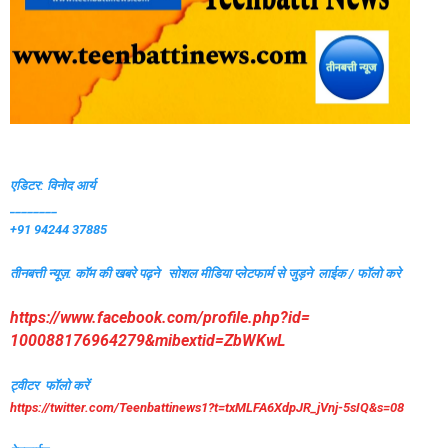
एडिटर: विनोद आर्य
________
+91 94244 37885
तीनबत्ती न्यूज़. कॉम की खबरे पढ़ने
सोशल मीडिया प्लेटफार्म से जुड़ने लाईक / फॉलो करे
https://www.facebook.com/
profile.php?id=
100088176964279&mibextid=
ZbWKwL
ट्वीटर फॉलो करें
https://twitter.com/
Teenbattinews1?t=txMLFA6XdpJR_
jVnj-5sIQ&s=08