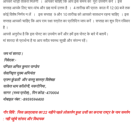
आपको थोड़ी ताकत मिलेगी । आपको चाहिए कि आप इस समय का पूरा उपयोग करें । इस
सप्ताह आपके लिए चार-पांच और छह मार्च उत्तम है । 4 तारीख की प्रातः काल में 12:00 बजे तक
कोई विशेष निर्णय न लें । इस सप्ताह 9 और 10 तारीख को आपको सावधान रहना चाहिए । ‌इस
सप्ताह आपको चाहिए कि आप राम रक्षा स्त्रोत का प्रतिदिन जाप करें । सप्ताह का शुभ दिन रविवार
है ।
आपसे अनुरोध है कि इस पोस्ट का उपयोग करें और हमें इस पोस्ट के बारे में बतायें।
मां शारदा से प्रार्थना है या आप सदैव स्वस्थ सुखी और संपन्न रहें।
जय मां शारदा।
निवेदक:-
पण्डित अनिल कुमार पाण्डेय
सेवानिवृत्त मुख्य अभियंता
प्रश्न कुंडली और वास्तु शास्त्र विशेषज्ञ
साकेत धाम कॉलोनी, मकरोनिया ,
सागर (मध्य प्रदेश) , पिन कोड:-470004
मोबाइल नंबर :-8959594400
गौर विवि : जिस छात्रावास का 22 महीने पहले लाेकार्पण हुआ उसी का कराया राष्ट्र के नाम समर्पण
: नही पहुंचे सांसद और विधायक
___________