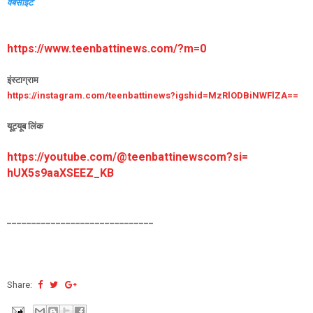
वेबसाईट
https://www.teenbattinews.com/
?m=0
इंस्टाग्राम
https://instagram.com/
teenbattinews?igshid=
MzRlODBiNWFlZA==
यूट्यूब लिंक
https://youtube.com/@
teenbattinewscom?si=
hUX5s9aaXSEEZ_KB
______________________________
Share: