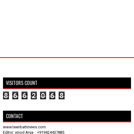
VISITORS COUNT
8
6
6
2
0
6
8
CONTACT
www.teenbattinews.com
Editor: vinod Arya- : +919424437885