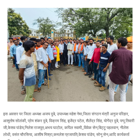
इस अवसर पर जिला अध्यक्ष अजय दुबे, उपाध्यक्ष महेश नेमा,जिला संगठन मंत्री अनुज परिहार,
आशुतोष सोलंकी, प्रेम शंकर दुबे, विक्रम सिंह, बृजेंद्र पटेल, शैलेंद्र सिंह, योगेंद्र दुबे, पप्पू तिवारी
जी,केशव पांडेय,निलेश राजपूत,अभय घाटोल, कपिल स्वामी,,विवेक सेन,बिट्टू पहलवान, नीलेश
लोधी, वसंत चौरसिया, आशीष मिश्रा,कमलेश प्रजापति,केशव पांडेय, सोनू सेन,आदि कार्यकर्ता