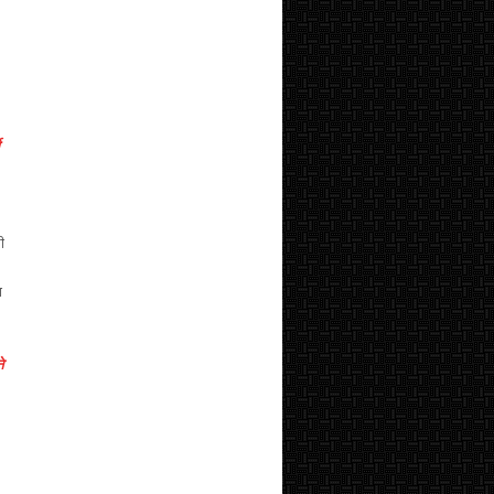
ी
ा
े