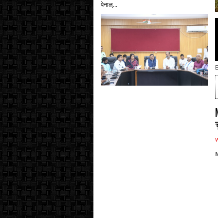
पेनाल्...
E
M