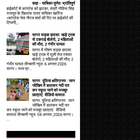
कहा - याचिका पूर्णतः भ्रांतिपूर्ण
हाईकोर्ट से कांग्रेस को झटका, मंत्री गोविन्द सिंह
राजपूत के खिलाफ दायर याचिका खारिज
•कांग्रेस नेता नीरज शर्मा की रिट पर हाईकोर्ट की
टिप्पणी,...
सागर सड़क हादसा: खड़े ट्रक
से टकराई बोलेरो, 2 महिलाओं
की मौत, 2 गंभीर घायल
सागर में भीषण सड़क हादसा:
खड़े ट्रक में घुसी तेज रफ्तार
बोलेरो, 2 महिलाओं की मौत, 2
गंभीर घायल तीनबत्ती न्यूज: 6 अगस्त 2026
सागर। मध्य प्र...
सागर: पुलिया क्षतिग्रस्त : जान
जोखिम में डालकर नदी पार
कर स्कूल जाने को मजबूर
छात्राएं: वीडियो वायरल
सागर: पुलिया क्षतिग्रस्त : जान
जोखिम में डालकर नदी पार
कर स्कूल जाने को मजबूर छात्राएं: वीडियो
वायरल तीनबत्ती न्यूज: 04 अगस्त ,2026 सागर।
...