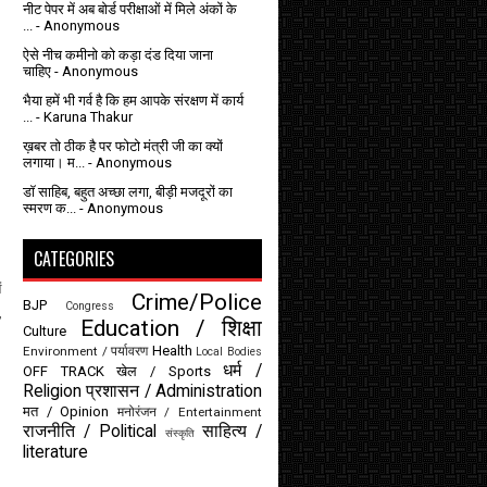
नीट पेपर में अब बोर्ड परीक्षाओं में मिले अंकों के
...
- Anonymous
ऐसे नीच कमीनो को कड़ा दंड दिया जाना
चाहिए
- Anonymous
भैया हमें भी गर्व है कि हम आपके संरक्षण में कार्य
...
- Karuna Thakur
ख़बर तो ठीक है पर फोटो मंत्री जी का क्यों
लगाया। म...
- Anonymous
डॉ साहिब, बहुत अच्छा लगा, बीड़ी मजदूरों का
स्मरण क...
- Anonymous
CATEGORIES
ं
Crime/Police
BJP
Congress
,
Education / शिक्षा
Culture
Health
Environment / पर्यावरण
Local Bodies
धर्म /
OFF TRACK
खेल / Sports
Religion
प्रशासन / Administration
मत / Opinion
मनोरंजन / Entertainment
राजनीति / Political
साहित्य /
संस्कृति
literature