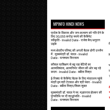
MPINFO HINDI NEWS
प्रदेश के विकास और जन-कल्याण को गति देने के
लिए 30,055 करोड़ रूपये की कैबिनेट
स्वीकृति
- Invalid Date
- राजेश बैन/अनुराग
त
उइके
मध्य क्षेत्रीय परिषद् की अगली बैठक होगी उज्जैन
में : मुख्यमंत्री डॉ. यादव
- Invalid
Date
- घनश्याम सिरसाम
कौशल प्रशिक्षण से बढ़ रहा बेटियों का
भ
आत्मविश्वास, आत्मनिर्भर जीवन की ओर बढ़ रहे
क
कदम
- Invalid Date
- बबीता मिश्रा
1
ई-रिक्शा से कैबिनेट बैठक के लिए मंत्रालय पहुंचे
मंत्री द्वय श्री टेटवाल और श्री पंवार
- Invalid
Date
- बबीता मिश्रा/शिवम शुक्ल
ह
भ
मुख्यमंत्री डॉ. यादव ने स्व. मल्हारराव होल्कर की
पुण्यतिथि पर दी श्रद्धांजलि
- Invalid
च
Date
- घनश्याम सिरसाम