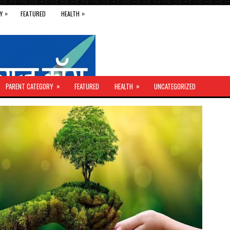
»
»
Y
FEATURED
HEALTH
»
»
PARENT CATEGORY
FEATURED
HEALTH
UNCATEGORIZED