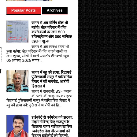
Popular Posts
Archives
सागर में अब मॉर्निंग वॉक भी
महंगी! खेल परिसर में वॉक
करने वालों पर लगा ₹500
रजिस्ट्रेशन और ₹300 मासिक
टहलना शुल्क
सागर में अब स्वस्थ रहना भी
हुआ महंगा: खेल परिसर में वॉक करने वालों पर
लगा शुल्क, लोगों में भारी असंतोष तीनबत्ती न्यूज :
06 अगस्त, 2026 सागर...
ा
सागर में बहू की हत्या: रिटायर्ड
पुलिसकर्मी ससुर ने पारिवारिक
विवाद में की मारपीट, आरोपी
हिरासत में
सागर में सनसनी: BSF जवान
की पत्नी की चाकू मारकर हत्या:
रिटायर्ड पुलिसकर्मी ससुर ने पारिवारिक विवाद में
बहु की हत्या की: पुलिस ने आरोपी को हि...
हाईकोर्ट से कांग्रेस को झटका,
मंत्री गोविन्द सिंह राजपूत के
खिलाफ दायर याचिका खारिज
•कांग्रेस नेता नीरज शर्मा की
रिट पर हाईकोर्ट की टिप्पणी,