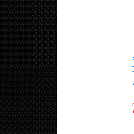
_
ए
_
त