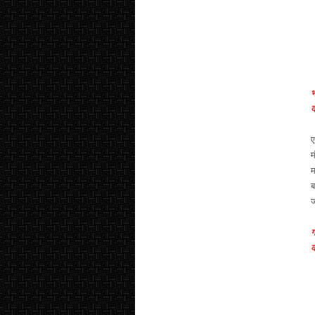
भ
द
ए
म
म
ब
ज
ग
क