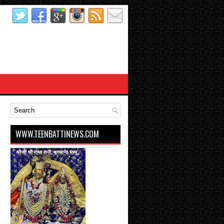
WWW.TEENBATTINEWS.COM