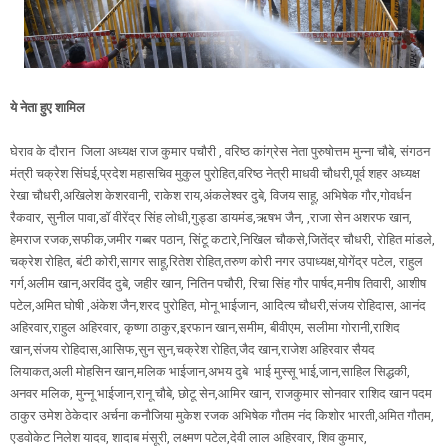
ये नेता हुए शामिल
घेराव के दौरान जिला अध्यक्ष राज कुमार पचौरी , वरिष्ठ कांग्रेस नेता पुरुषोत्तम मुन्ना चौबे, संगठन
मंत्री चक्रेश सिंघई,प्रदेश महासचिव मुकुल पुरोहित,वरिष्ठ नेत्री माधवी चौधरी,पूर्व शहर अध्यक्ष
रेखा चौधरी,अखिलेश केशरवानी, राकेश राय,अंकलेश्वर दुबे, विजय साहू, अभिषेक गौर,गोवर्धन
रैकवार, सुनील पावा,डॉ वीरेंद्र सिंह लोधी,गुड्डा डायमंड,ऋषभ जैन, ,राजा सेन अशरफ खान,
हेमराज रजक,सफीक,जमीर गब्बर पठान, सिंटू कटारे,निखिल चौकसे,जितेंद्र चौधरी, रोहित मांडले,
चक्रेश रोहित, बंटी कोरी,सागर साहू,रितेश रोहित,तरुण कोरी नगर उपाध्यक्ष,योगेंद्र पटेल, राहुल
गर्ग,अलीम खान,अरविंद दुबे, जहीर खान, नितिन पचौरी, रिचा सिंह गौर पार्षद,मनीष तिवारी, आशीष
पटेल,अमित घोषी ,अंकेश जैन,शरद पुरोहित, मोनू भाईजान, आदित्य चौधरी,संजय रोहिदास, आनंद
अहिरवार,राहुल अहिरवार, कृष्णा ठाकुर,इरफान खान,समीम, बीवीएम, सलीमा गोरानी,राशिद
खान,संजय रोहिदास,आसिफ,सुन सुन,चक्रेश रोहित,जैद खान,राजेश अहिरवार सैयद
लियाकत,अली मोहसिन खान,मलिक भाईजान,अभय दुबे भाई मुस्सू भाई,जान,साहिल सिद्धकी,
अनवर मलिक, मुन्नू भाईजान,रानू चौबे, छोटू सेन,आमिर खान, राजकुमार सोनवार राशिद खान पदम
ठाकुर उमेश ठेकेदार अर्चना कनौजिया मुकेश रजक अभिषेक गौतम नंद किशोर भारती,अमित गौतम,
एडवोकेट निलेश यादव, शादाब मंसूरी, लक्ष्मण पटेल,देवी लाल अहिरवार, शिव कुमार,