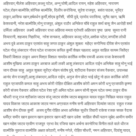
अहिरवार,नीलेश अहिरवार,कल्लू पटेल, अन्नू घोषी,आदिल रायन, महेश अहिरवार, नारायण
पटेल,रोहन बाल्मीकि,सोनिक बाल्मीकि, दिलीप करोसिया, सुरेश राजपूत, बसंत पाठक, भूपेंद्र
ठाकुर,आसिफ खान,हर्षवर्धन कुर्मी,शोएब कुरैशी, सीपी दुबे, प्रमोद परासिया, जुनैद खान, ऋषि
केशरवानी, नरेश बाल्मीकि,मोनू राजपूत, अंशुल राठौर अनिकेत चौबे राहुल शर्मा बासु जैन आरोही शर्मा
उर्मिला अहिरवार लक्ष्मी अहिरवार राधा अहिरवा ममता द्रोपती अहिरवार पुष्पा छाया सुमत रानी
सियारानी, शहजाद निहारिया, नरेश सनकत, अहिरवार कल्लू पटेल,अशोक पटेल,जगदीश लोधी
अभय दुबे अजय ठाकुर प्रशांत साहू जगत ठाकुर अंशुल शुक्ला महेंद्र सगोनिया दीपेश सेन प्रशांत
पटेल गोलू लंबरदार गौरव पटेल राजाराम कपिल कुर्मी शेखर पहलाद अतुल साहिल सत्यम जितेंद्र
तिवारी विशाल ठाकुर अमन मिश्रा विशाल नामदेव कार्तिक मनीष रामजी अजय राजा केशरवानी
आशीष मुखिया अजय ठाकुर अरबाज अली लकी आशु लंबरदार आदिल राईन अभिषेक साहू मोनू भाई
जान दीपक साहू अतुल शुक्ला सुरेंद्र मोहन संतोष दुबे, श्रीदास रैकवार संजय रैकवार, उपाध्यक्ष
आनंद सेन राजपुरी,आशु लंबरदार,आदिल राईन, अनुज सेन छोटा भाई छोटू नो हाल कार्तिक कोरी
राहुल प्रजापति कमल साहू अभय कोरी रोहित दीक्षित आशीष कोरी अमन कोरी धनु प्रजापति कृष्णा
कोरी संजय रैकवार अंकित पटेल रेशा पूरी अमित पटेल अमन सोनी शुभम पटेल पम्मा ठाकुर वीरू
चौधरी राजू राज श्रीकांत जाटव संजू जाटव संतोष जाटव बाबूलाल यादव राहुल निखिल यादव राहुल
यादव विकास जाटव आकाश जाटव नमन अग्रवाल मनीष सनी अहिरवार दिव्यांश जाटव राहुल रजक
आशीष सेन दीपक कुर्मी अजय दुर्गेश रोहित अभव अभिषेक सुधीर तिवारी राकेश रजक चपक रैदास
धर्मेंद्र समीर खान इवरान खान इसरार खान बंटी खान उवेश साहिल सैफी पठान जुबेद आमीन समीर
खान महेश जाटव प्रवीण राजपूत प्रभा वेद रजिया खान अर्चना कानोरिया विनीत ताले वाले धीरज
वाल्मीकि युवराज वाल्मीकि अक्षत कोठारी, मनीष नगेले, रोहित चौधरी, नमन अहिरवार, दिवांशु यादव,