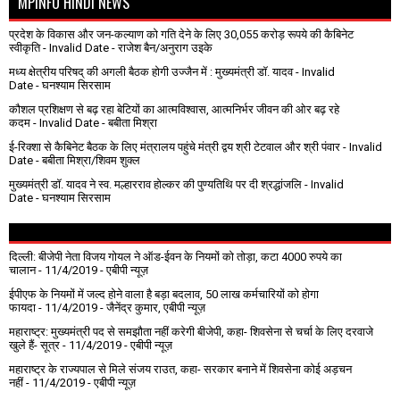
MPINFO HINDI NEWS
प्रदेश के विकास और जन-कल्याण को गति देने के लिए 30,055 करोड़ रूपये की कैबिनेट
स्वीकृति
- Invalid Date
- राजेश बैन/अनुराग उइके
मध्य क्षेत्रीय परिषद् की अगली बैठक होगी उज्जैन में : मुख्यमंत्री डॉ. यादव
- Invalid
Date
- घनश्याम सिरसाम
कौशल प्रशिक्षण से बढ़ रहा बेटियों का आत्मविश्वास, आत्मनिर्भर जीवन की ओर बढ़ रहे
कदम
- Invalid Date
- बबीता मिश्रा
ई-रिक्शा से कैबिनेट बैठक के लिए मंत्रालय पहुंचे मंत्री द्वय श्री टेटवाल और श्री पंवार
- Invalid
Date
- बबीता मिश्रा/शिवम शुक्ल
मुख्यमंत्री डॉ. यादव ने स्व. मल्हारराव होल्कर की पुण्यतिथि पर दी श्रद्धांजलि
- Invalid
Date
- घनश्याम सिरसाम
दिल्ली: बीजेपी नेता विजय गोयल ने ऑड-ईवन के नियमों को तोड़ा, कटा 4000 रुपये का
चालान
- 11/4/2019
- एबीपी न्यूज़
ईपीएफ के नियमों में जल्द होने वाला है बड़ा बदलाव, 50 लाख कर्मचारियों को होगा
फायदा
- 11/4/2019
- जैनेंद्र कुमार, एबीपी न्यूज़
महाराष्ट्र: मुख्यमंत्री पद से समझौता नहीं करेगी बीजेपी, कहा- शिवसेना से चर्चा के लिए दरवाजे
खुले हैं- सूत्र
- 11/4/2019
- एबीपी न्यूज़
महाराष्ट्र के राज्यपाल से मिले संजय राउत, कहा- सरकार बनाने में शिवसेना कोई अड़चन
नहीं
- 11/4/2019
- एबीपी न्यूज़