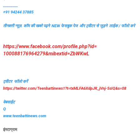
________
+91 94244 37885
तीनबत्ती न्यूज़. कॉम की खबरे पढ़ने
NEW फेसबुक पेज और ट्वीटर से जुड़ने लाईक / फॉलो करे
https://www.facebook.com/
profile.php?id=
100088176964279&mibextid=
ZbWKwL
ट्वीटर फॉलो करें
https://twitter.com/
Teenbattinews1?t=txMLFA6XdpJR_
jVnj-5sIQ&s=08
वेबसाईट
Q
www.teenbattinews.com
इंस्टाग्राम