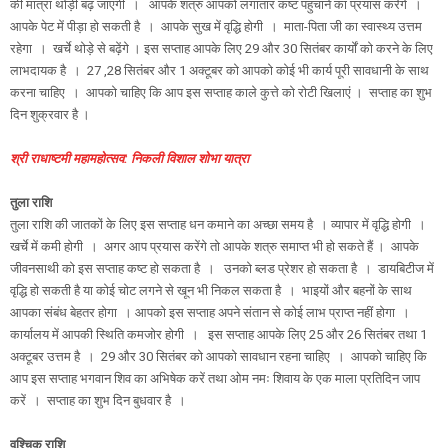
की मात्रा थोड़ी बढ़ जाएगी । आपके शत्रु आपको लगातार कष्ट पहुंचाने का प्रयास करेंगे ।
आपके पेट में पीड़ा हो सकती है । आपके सुख में वृद्धि होगी । माता-पिता जी का स्वास्थ्य उत्तम
रहेगा । खर्चे थोड़े से बढ़ेंगे । इस सप्ताह आपके लिए 29 और 30 सितंबर कार्यों को करने के लिए
लाभदायक है । 27 ,28 सितंबर और 1 अक्टूबर को आपको कोई भी कार्य पूरी सावधानी के साथ
करना चाहिए । आपको चाहिए कि आप इस सप्ताह काले कुत्ते को रोटी खिलाएं । सप्ताह का शुभ
दिन शुक्रवार है ।
श्री राधाष्‍टमी महामहोत्‍सव: निकली विशाल शोभा यात्रा
तुला राशि
तुला राशि की जातकों के लिए इस सप्ताह धन कमाने का अच्छा समय है । व्यापार में वृद्धि होगी ।
खर्चे में कमी होगी । अगर आप प्रयास करेंगे तो आपके शत्रु समाप्त भी हो सकते हैं । आपके
जीवनसाथी को इस सप्ताह कष्ट हो सकता है । उनको ब्लड प्रेशर हो सकता है । डायबिटीज में
वृद्धि हो सकती है या कोई चोट लगने से खून भी निकल सकता है । भाइयों और बहनों के साथ
आपका संबंध बेहतर होगा । आपको इस सप्ताह अपने संतान से कोई लाभ प्राप्त नहीं होगा ।
कार्यालय में आपकी स्थिति कमजोर होगी । इस सप्ताह आपके लिए 25 और 26 सितंबर तथा 1
अक्टूबर उत्तम है । 29 और 30 सितंबर को आपको सावधान रहना चाहिए । आपको चाहिए कि
आप इस सप्ताह भगवान शिव का अभिषेक करें तथा ओम नमः शिवाय के एक माला प्रतिदिन जाप
करें । सप्ताह का शुभ दिन बुधवार है ।
वृश्चिक राशि