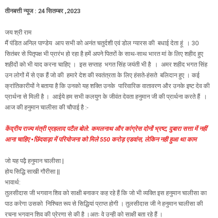
तीनबत्ती न्यूज : 24 सितम्बर ,2023
जय श्री राम
मैं पंडित अनिल पाण्डेय आप सभी को अनंत चतुर्दशी एवं डोल ग्यारस की बधाई देता हूं । 30
सितंबर से पितृपक्ष भी प्रारंभ हो रहा है हमें अपने पितरों के साथ-साथ भारत मां के लिए शहीद हुए
शहीदों को भी याद करना चाहिए । इस सप्ताह भगत सिंह जयंती भी है । अमर शहीद भगत सिंह
उन लोगों में से एक हैं जो की हमारे देश की स्वतंत्रता के लिए हंसते-हंसते बलिदान हुए । कई
क्रांतिकारीयों ने बताया है कि उनको यह शक्ति उनके पारिवारिक वातावरण और उनके इष्ट देव की
प्रार्थना से मिली है । आईये हम सभी कलयुग के जीवंत देवता हनुमान जी की प्रार्थना करते हैं ।
आज की हनुमान चालीसा की चौपाई है :-
केंद्रीय राज्य मंत्री प्रहलाद पटैल बोले: कमलनाथ और कांग्रेस दोनों भ्रष्ट, दुबारा सत्ता में नहीं
आना चाहिए ▪️छिंदवाड़ा में परियोजना को मिले 550 करोड़ एडवांस, लेकिन नही हुआ था काम
जो यह पढ़ै हनुमान चालीसा |
होय सिद्धि साखी गौरीसा ||
भावार्थ:
तुलसीदास जी भगवान शिव को साक्षी बनाकर कह रहे हैं कि जो भी व्यक्ति इस हनुमान चालीसा का
पाठ करेगा उसको निश्चित रूप से सिद्धियां प्राप्त होगी । तुलसीदास जी ने हनुमान चालीसा की
रचना भगवान शिव की प्रेरणा से की है ।अतः वे उन्ही को साक्षी बता रहे हैं ।