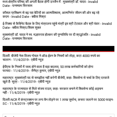
मध्य क्षेत्रीय परिषद् की अगली बैठक होगी उज्जैन में : मुख्यमंत्री डॉ. यादव
- Invalid
Date
- घनश्याम सिरसाम
कौशल प्रशिक्षण से बढ़ रहा बेटियों का आत्मविश्वास, आत्मनिर्भर जीवन की ओर बढ़ रहे
कदम
- Invalid Date
- बबीता मिश्रा
ई-रिक्शा से कैबिनेट बैठक के लिए मंत्रालय पहुंचे मंत्री द्वय श्री टेटवाल और श्री पंवार
- Invalid
Date
- बबीता मिश्रा/शिवम शुक्ल
मुख्यमंत्री डॉ. यादव ने स्व. मल्हारराव होल्कर की पुण्यतिथि पर दी श्रद्धांजलि
- Invalid
Date
- घनश्याम सिरसाम
दिल्ली: बीजेपी नेता विजय गोयल ने ऑड-ईवन के नियमों को तोड़ा, कटा 4000 रुपये का
चालान
- 11/4/2019
- एबीपी न्यूज़
ईपीएफ के नियमों में जल्द होने वाला है बड़ा बदलाव, 50 लाख कर्मचारियों को होगा
फायदा
- 11/4/2019
- जैनेंद्र कुमार, एबीपी न्यूज़
महाराष्ट्र: मुख्यमंत्री पद से समझौता नहीं करेगी बीजेपी, कहा- शिवसेना से चर्चा के लिए दरवाजे
खुले हैं- सूत्र
- 11/4/2019
- एबीपी न्यूज़
महाराष्ट्र के राज्यपाल से मिले संजय राउत, कहा- सरकार बनाने में शिवसेना कोई अड़चन
नहीं
- 11/4/2019
- एबीपी न्यूज़
दिल्ली-NCR में कंस्ट्रक्शन पर लगा बैन तोड़ने पर 1 लाख जुर्माना, कचरा जलाने पर ₹5000 फाइन-
SC
- 11/4/2019
- एबीपी न्यूज़