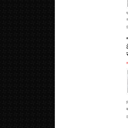
प
अ
न
ब