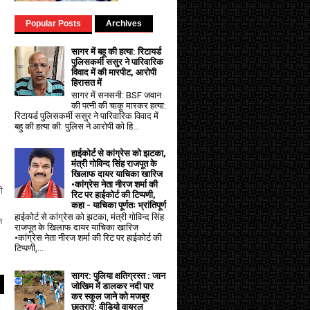
Popular Posts
Archives
सागर में बहू की हत्या: रिटायर्ड
पुलिसकर्मी ससुर ने पारिवारिक
विवाद में की मारपीट, आरोपी
हिरासत में
सागर में सनसनी: BSF जवान
की पत्नी की चाकू मारकर हत्या:
रिटायर्ड पुलिसकर्मी ससुर ने पारिवारिक विवाद में
बहु की हत्या की: पुलिस ने आरोपी को हि...
हाईकोर्ट से कांग्रेस को झटका,
मंत्री गोविन्द सिंह राजपूत के
खिलाफ दायर याचिका खारिज
•कांग्रेस नेता नीरज शर्मा की
ी
रिट पर हाईकोर्ट की टिप्पणी,
कहा - याचिका पूर्णतः भ्रांतिपूर्ण
हाईकोर्ट से कांग्रेस को झटका, मंत्री गोविन्द सिंह
न
राजपूत के खिलाफ दायर याचिका खारिज
•कांग्रेस नेता नीरज शर्मा की रिट पर हाईकोर्ट की
टिप्पणी,...
सागर: पुलिया क्षतिग्रस्त : जान
जोखिम में डालकर नदी पार
कर स्कूल जाने को मजबूर
छात्राएं: वीडियो वायरल