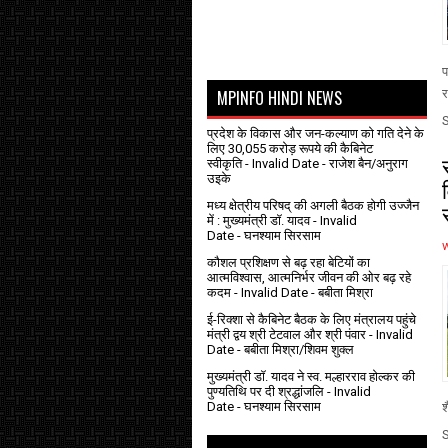
प
MPINFO HINDI NEWS
र
प्रदेश के विकास और जन-कल्याण को गति देने के
लिए 30,055 करोड़ रूपये की कैबिनेट
स्वीकृति
- Invalid Date
- राजेश बैन/अनुराग
उइके
मध्य क्षेत्रीय परिषद् की अगली बैठक होगी उज्जैन
में : मुख्यमंत्री डॉ. यादव
- Invalid
Date
- घनश्याम सिरसाम
कौशल प्रशिक्षण से बढ़ रहा बेटियों का
आत्मविश्वास, आत्मनिर्भर जीवन की ओर बढ़ रहे
कदम
- Invalid Date
- बबीता मिश्रा
ई-रिक्शा से कैबिनेट बैठक के लिए मंत्रालय पहुंचे
मंत्री द्वय श्री टेटवाल और श्री पंवार
- Invalid
Date
- बबीता मिश्रा/शिवम शुक्ल
मुख्यमंत्री डॉ. यादव ने स्व. मल्हारराव होल्कर की
पुण्यतिथि पर दी श्रद्धांजलि
- Invalid
Date
- घनश्याम सिरसाम
श