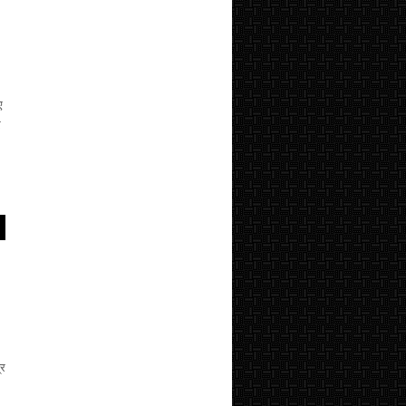
र।
ए
र
्र