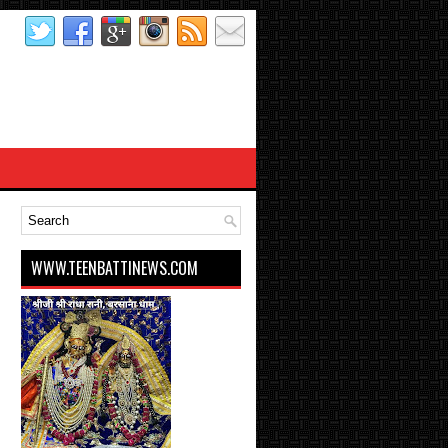
WWW.TEENBATTINEWS.COM