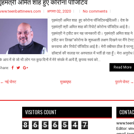
गृहमंत्री अमित शाह हुए कोरोना पॉजिटिव
www.teenbattinews.com
अगस्त 02, 2020
No comments
गृहमंत्री अमित शाह हुए कोरोना पॉजिटिवनईदिल्ली। देश के
गृहमंत्री श्री अमित शाह की रिपोर्ट कोरोना पॉजिटिव आई है।
गृहमंत्री ने ट्वीट कर यह जानकारी दी। गृहमंत्री अमित शाह ने
ट्वीट कर लिखा"कोरोना के शुरूआती लक्षण दिखने पर मैंने टेस्ट
करवाया और रिपोर्ट पॉजिटिव आई है। मेरी तबीयत ठीक है परन्तु
डॉक्टर्स की सलाह पर अस्पताल में भर्ती हो रहा हूँ। मेरा अनुरोध ह
ि आप में से जो भी लोग गत कुछ दिनों में मेरे संपर्क में आयें हैं, कृपया स्वयं को...
Read More
Share:
← नई पोस्ट
मुख्यपृष्ठ
पुराने पोस्ट →
VISITORS COUNT
CONTAC
8
6
5
6
5
4
7
www.teen
Editor: vi
email: te