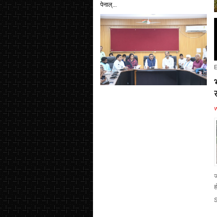
पेनाल्...
E
ज
ह