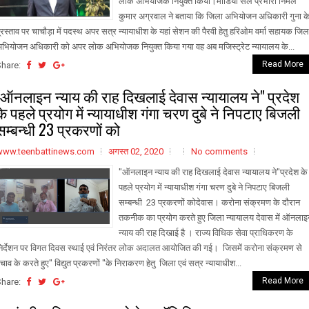
लोक अभियोजक नियुक्त किया।मीडिया सेल प्रभारी निर्मल
कुमार अग्रवाल ने बताया कि जिला अभियोजन अधिकारी गुना क
्रस्ताव पर चाचौड़ा में पदस्थ अपर सत्र न्यायाधीश के यहां सेशन की पैरवी हेतु हरिओम वर्मा सहायक जिल
भियोजन अधिकारी को अपर लोक अभियोजक नियुक्त किया गया वह अब मजिस्ट्रेट न्यायालय के...
Read More
Share:
"ऑनलाइन न्याय की राह दिखलाई देवास न्यायालय ने" प्रदेश
के पहले प्रयोग में न्यायाधीश गंगा चरण दुबे ने निपटाए बिजली
सम्बन्धी 23 प्रकरणों को
www.teenbattinews.com
अगस्त 02, 2020
No comments
"ऑनलाइन न्याय की राह दिखलाई देवास न्यायालय ने"प्रदेश के
पहले प्रयोग में न्यायाधीश गंगा चरण दुबे ने निपटाए बिजली
सम्बन्धी 23 प्रकरणों कोदेवास। करोना संक्रमण के दौरान
तकनीक का प्रयोग करते हुए जिला न्यायालय देवास में ऑनलाइ
न्याय की राह दिखाई है । राज्य विधिक सेवा प्राधिकरण के
िर्देशन पर विगत दिवस स्थाई एवं निरंतर लोक अदालत आयोजित की गई। जिसमें करोना संक्रमण से
चाव के करते हुए" विद्युत प्रकरणों "के निराकरण हेतु जिला एवं सत्र न्यायाधीश...
Read More
Share: