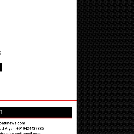
ै
T
battinews.com
nod Arya- : +919424437885
enbaatinews@gmail.com