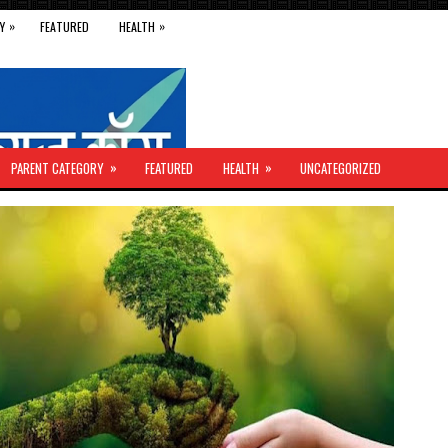
»
»
Y
FEATURED
HEALTH
»
»
PARENT CATEGORY
FEATURED
HEALTH
UNCATEGORIZED