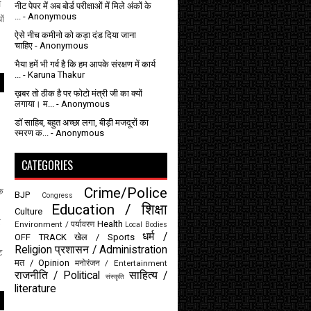
व
नीट पेपर में अब बोर्ड परीक्षाओं में मिले अंकों के
...
- Anonymous
ों
ऐसे नीच कमीनो को कड़ा दंड दिया जाना
चाहिए
- Anonymous
भैया हमें भी गर्व है कि हम आपके संरक्षण में कार्य
...
- Karuna Thakur
ख़बर तो ठीक है पर फोटो मंत्री जी का क्यों
लगाया। म...
- Anonymous
डॉ साहिब, बहुत अच्छा लगा, बीड़ी मजदूरों का
स्मरण क...
- Anonymous
CATEGORIES
Crime/Police
यक
BJP
Congress
Education / शिक्षा
Culture
र
Health
Environment / पर्यावरण
Local Bodies
धर्म /
OFF TRACK
खेल / Sports
Religion
प्रशासन / Administration
ट
मत / Opinion
मनोरंजन / Entertainment
राजनीति / Political
साहित्य /
संस्कृति
literature