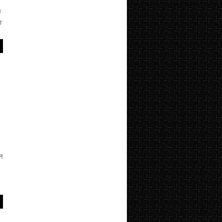
े
ा
न