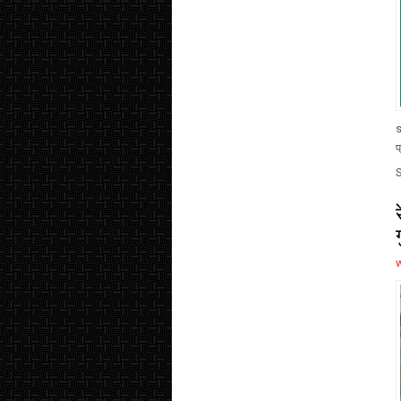
s
प
ग