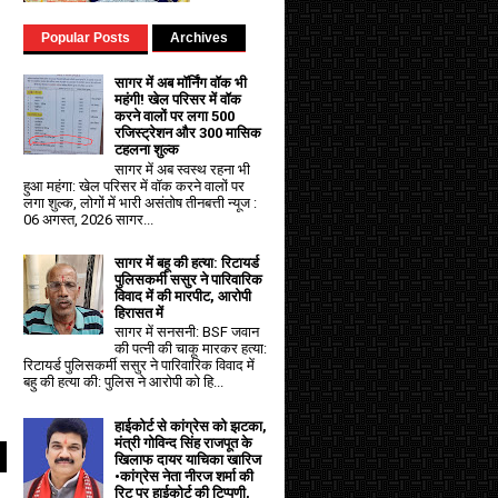
Popular Posts
Archives
सागर में अब मॉर्निंग वॉक भी
महंगी! खेल परिसर में वॉक
करने वालों पर लगा ₹500
रजिस्ट्रेशन और ₹300 मासिक
टहलना शुल्क
सागर में अब स्वस्थ रहना भी
हुआ महंगा: खेल परिसर में वॉक करने वालों पर
लगा शुल्क, लोगों में भारी असंतोष तीनबत्ती न्यूज :
06 अगस्त, 2026 सागर...
सागर में बहू की हत्या: रिटायर्ड
पुलिसकर्मी ससुर ने पारिवारिक
विवाद में की मारपीट, आरोपी
हिरासत में
सागर में सनसनी: BSF जवान
की पत्नी की चाकू मारकर हत्या:
रिटायर्ड पुलिसकर्मी ससुर ने पारिवारिक विवाद में
बहु की हत्या की: पुलिस ने आरोपी को हि...
हाईकोर्ट से कांग्रेस को झटका,
मंत्री गोविन्द सिंह राजपूत के
खिलाफ दायर याचिका खारिज
•कांग्रेस नेता नीरज शर्मा की
रिट पर हाईकोर्ट की टिप्पणी,