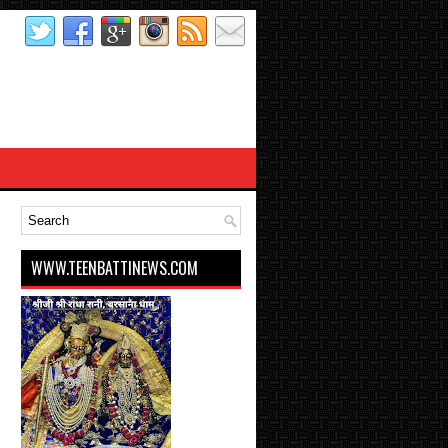
WWW.TEENBATTINEWS.COM