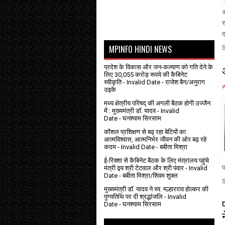
अ
स
द
MPINFO HINDI NEWS
प्रदेश के विकास और जन-कल्याण को गति देने के
लिए 30,055 करोड़ रूपये की कैबिनेट
स्वीकृति
- Invalid Date
- राजेश बैन/अनुराग
उइके
मध्य क्षेत्रीय परिषद् की अगली बैठक होगी उज्जैन
में : मुख्यमंत्री डॉ. यादव
- Invalid
Date
- घनश्याम सिरसाम
कौशल प्रशिक्षण से बढ़ रहा बेटियों का
आत्मविश्वास, आत्मनिर्भर जीवन की ओर बढ़ रहे
कदम
- Invalid Date
- बबीता मिश्रा
ई-रिक्शा से कैबिनेट बैठक के लिए मंत्रालय पहुंचे
प
मंत्री द्वय श्री टेटवाल और श्री पंवार
- Invalid
Date
- बबीता मिश्रा/शिवम शुक्ल
मुख्यमंत्री डॉ. यादव ने स्व. मल्हारराव होल्कर की
पुण्यतिथि पर दी श्रद्धांजलि
- Invalid
Date
- घनश्याम सिरसाम