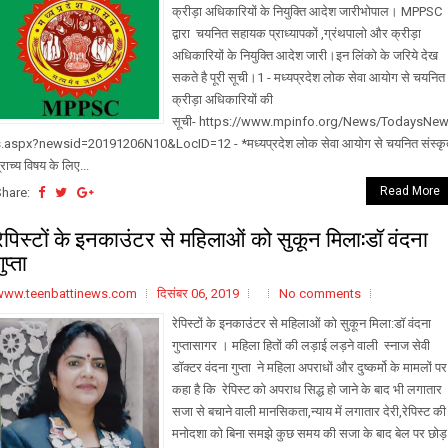
क्रीड़ा अधिकारियों के नियुक्ति आदेश जारीभोपाल। MPPSC
द्वारा चयनित सहायक प्राध्यापकों ,ग्रंथपालो और क्रीड़ा
अधिकारियों के नियुक्ति आदेश जारी।इन लिंको के जरिये देख
सकते है पूरी सूची।1 - मध्यप्रदेश लोक सेवा आयोग से चयनित
क्रीड़ा अधिकारियों की
सूची- https://www.mpinfo.org/News/TodaysNe
.aspx?newsid=20191206N10&LocID=12 - *मध्यप्रदेश लोक सेवा आयोग से चयनित संस्कृ
्राच्य विषय के लिए...
Read More
Share:
रेपिस्टों के इनकाउंटर से महिलाओं को सुकून मिला:डॉ वंदना
ुप्ता
www.teenbattinews.com
दिसंबर 06, 2019
No comments
रेपिस्टों के इनकाउंटर से महिलाओं को सुकून मिला:डॉ वंदना
गुप्तासागर । महिला हितों की लड़ाई लड़ने वाली स्नाज सेवी
डॉक्टर वंदना गुप्ता ने महिला अपराधों और दुष्कर्मो के मामलों पर
कहा है कि रेपिस्ट को अपराध सिद्ध हो जाने के बाद भी लगातार
सजा से बचाने वाली मानसिकता,न्याय में लगातार देरी,रेपिस्ट की
मनोदशा को बिना समझे कुछ समय की सजा के बाद बेल पर छोड़