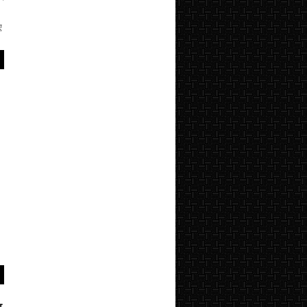
।
ए
न