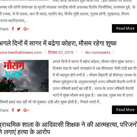
पोस्ट कार्ड अभियान शुरू किया गया ।इस अवसर पर समिति
ध्यक्ष रवि सोनी संयोजक डा मुरारी संरक्षक जगदीश सोनी उपाध्यक्ष दिलीप जिजौतिया, घनश्याम दुबे, के
ी रजक, जे पी पाठक, आर पी यादव, प्रदीप सेठ, विनोद मुंशी दलाल, गुलाब सोनी, सुखलाल, विजय
दरया बद्रीप्रसाद,...
Read More
Share:
अगले दिनों में सागर में बढेगा कोहरा, मौसम रहेगा शुष्क
www.teenbattinews.com
दिसंबर 07, 2019
No comments
अगले दिनों में सागर में बढेगा कोहरा, मौसम रहेगा शुष्क सागर।
दिसंबर माह के पहले सप्ताहांत में अब शीतलहर जैसी ठंडी हवा द
में भी महसूस होने लगी है । मौसम विज्ञानी डॉ शैलेन्द्र नायक के
मौसम पूर्वानुमान के अनुसारसम्पूर्ण उत्तर-पश्चिमी मैदानी भागों में
उत्तर-पश्चिमी हवाएँ बह रहीं हैं। भारत के उत्तर पश्चिमी मैदानी
भागों में शुष्क मौसम बना हुआ है। अब तक, मुख्य रूप से उत्तर
श्चिमी हवाएं चल रहीं थी जो मुख्यतः ठंडी और शुष्क होती हैं। निचले स्तरों में...
Read More
Share:
प्राथमिक शाला के आदिवासी शिक्षक ने की आत्महत्या, परिजनो
ने लगाएं हत्या के आरोप