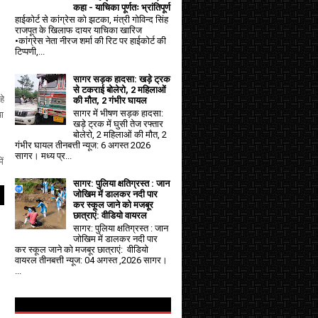
कहा - याचिका पूर्णतः भ्रांतिपूर्ण
हाईकोर्ट से कांग्रेस को झटका, मंत्री गोविन्द सिंह
राजपूत के खिलाफ दायर याचिका खारिज
•कांग्रेस नेता नीरज शर्मा की रिट पर हाईकोर्ट की
टिप्पणी,...
सागर सड़क हादसा: खड़े ट्रक
से टकराई बोलेरो, 2 महिलाओं
हे
की मौत, 2 गंभीर घायल
सागर में भीषण सड़क हादसा:
ा
खड़े ट्रक में घुसी तेज रफ्तार
बोलेरो, 2 महिलाओं की मौत, 2
गंभीर घायल तीनबत्ती न्यूज: 6 अगस्त 2026
सागर। मध्य प्र...
ें
सागर: पुलिया क्षतिग्रस्त : जान
जोखिम में डालकर नदी पार
कर स्कूल जाने को मजबूर
छात्राएं: वीडियो वायरल
सागर: पुलिया क्षतिग्रस्त : जान
जोखिम में डालकर नदी पार
कर स्कूल जाने को मजबूर छात्राएं: वीडियो
वायरल तीनबत्ती न्यूज: 04 अगस्त ,2026 सागर।
...
।