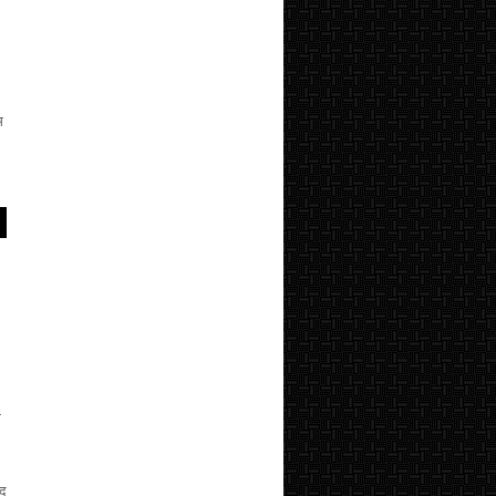
म
े
ंद