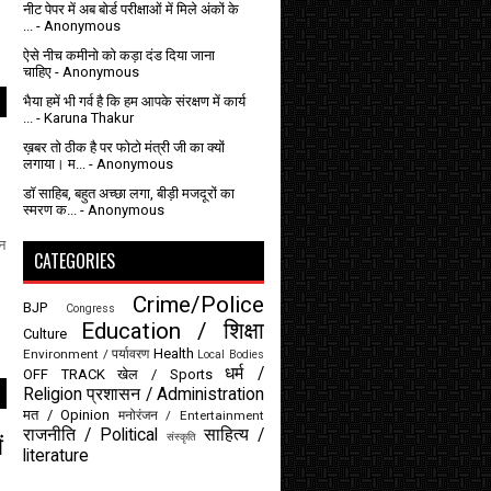
नीट पेपर में अब बोर्ड परीक्षाओं में मिले अंकों के
...
- Anonymous
ऐसे नीच कमीनो को कड़ा दंड दिया जाना
चाहिए
- Anonymous
भैया हमें भी गर्व है कि हम आपके संरक्षण में कार्य
...
- Karuna Thakur
ख़बर तो ठीक है पर फोटो मंत्री जी का क्यों
लगाया। म...
- Anonymous
डॉ साहिब, बहुत अच्छा लगा, बीड़ी मजदूरों का
स्मरण क...
- Anonymous
िन
CATEGORIES
Crime/Police
BJP
Congress
Education / शिक्षा
Culture
Health
Environment / पर्यावरण
Local Bodies
धर्म /
OFF TRACK
खेल / Sports
Religion
प्रशासन / Administration
मत / Opinion
मनोरंजन / Entertainment
राजनीति / Political
साहित्य /
ं
संस्कृति
literature