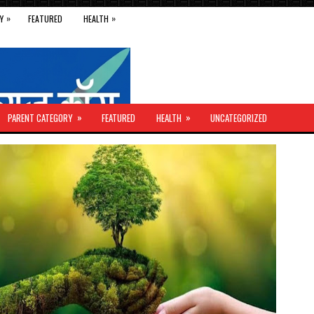
»
»
Y
FEATURED
HEALTH
»
»
PARENT CATEGORY
FEATURED
HEALTH
UNCATEGORIZED