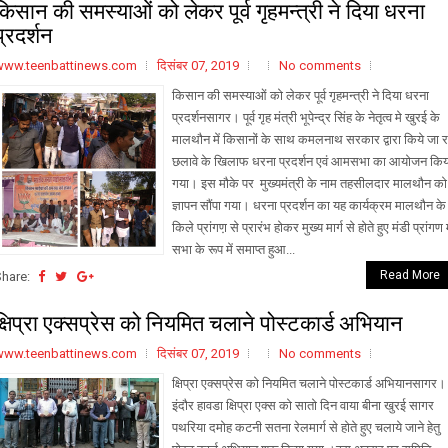
किसान की समस्याओं को लेकर पूर्व गृहमन्त्री ने दिया धरना
प्रदर्शन
www.teenbattinews.com
दिसंबर 07, 2019
No comments
किसान की समस्याओं को लेकर पूर्व गृहमन्त्री ने दिया धरना
प्रदर्शनसागर। पूर्व गृह मंत्री भूपेन्द्र सिंह के नेतृत्व मे खुरई के
मालथौन में किसानों के साथ कमलनाथ सरकार द्वारा किये जा र
छलावे के खिलाफ धरना प्रदर्शन एवं आमसभा का आयोजन किय
गया। इस मौके पर मुख्यमंत्री के नाम तहसीलदार मालथौन को
ज्ञापन सौंपा गया। धरना प्रदर्शन का यह कार्यक्रम मालथौन के
किले प्रांगण़ से प्रारंभ होकर मुख्य मार्ग से होते हुए मंडी प्रांगण म
सभा के रूप में समाप्त हुआ...
Read More
Share:
क्षिप्रा एक्सप्रेस को नियमित चलाने पोस्टकार्ड अभियान
www.teenbattinews.com
दिसंबर 07, 2019
No comments
क्षिप्रा एक्सप्रेस को नियमित चलाने पोस्टकार्ड अभियानसागर
इंदौर हावडा क्षिप्रा एक्स को सातो दिन वाया बीना खुरई सागर
पथरिया दमोह कटनी सतना रेलमार्ग से होते हुए चलाये जाने हेतु