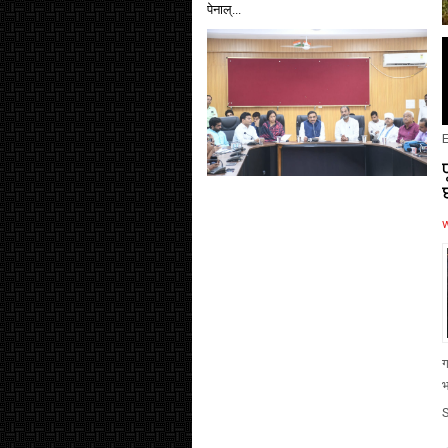
पेनाल्...
E
ग
भ