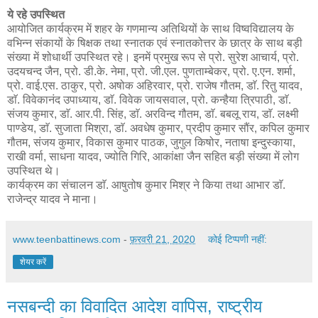
ये रहे उपस्थित
आयोजित कार्यक्रम में शहर के गणमान्य अतिथियों के साथ विष्वविद्यालय के
वभिन्न संकायों के षिक्षक तथा स्नातक एवं स्नातकोत्तर के छात्र के साथ बड़ी
संख्या में शोधार्थी उपस्थित रहे। इनमें प्रमुख रूप से प्रो. सुरेश आचार्य, प्रो.
उदयचन्द जैन, प्रो. डी.के. नेमा, प्रो. जी.एल. पुणताम्बेकर, प्रो. ए.एन. शर्मा,
प्रो. वाई.एस. ठाकुर, प्रो. अषोक अहिरवार, प्रो. राजेष गौतम, डाॅ. रितु यादव,
डाॅ. विवेकानंद उपाध्याय, डाॅ. विवेक जायसवाल, प्रो. कन्हैया त्रिपाठी, डाॅ.
संजय कुमार, डाॅ. आर.पी. सिंह, डाॅ. अरविन्द गौतम, डाॅ. बबलू राय, डाॅ. लक्ष्मी
पाण्डेय, डाॅ. सुजाता मिश्रा, डाॅ. अवधेष कुमार, प्रदीप कुमार सौंर, कपिल कुमार
गौतम, संजय कुमार, विकास कुमार पाठक, जुगुल किषोर, नताषा इन्दुस्काया,
राखी वर्मा, साधना यादव, ज्योति गिरि, आकांक्षा जैन सहित बड़ी संख्या में लोग
उपस्थित थे।
कार्यक्रम का संचालन डाॅ. आषुतोष कुमार मिश्र ने किया तथा आभार डाॅ.
राजेन्द्र यादव ने माना।
www.teenbattinews.com
-
फ़रवरी 21, 2020
कोई टिप्पणी नहीं:
शेयर करें
नसबन्दी का विवादित आदेश वापिस, राष्ट्रीय