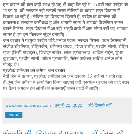
हल कराने की बात कही साथ ही यह भी कहा कि पूर्व में 15 बर्षो तक प्रदेश जो
भा.जा.पा. की सरकार रही उनकी गलत नीतियों के कारण शहर विकास में
दिकत्ते आ रही हैं।लेकिन हम विशवास दिलाते है, प्रदेश के कांग्रेस की
कमलनाथ सरकार कटीबध्द है और आगामी समय मे आपको विकसित सागर
देखने मिलेगा, शहर विकास में आ रही असुविधायो में आप संयम रखें यह आपका
सागर है हम इसे मिलकर सुंदर बनाएंगे|
जन दरबार मे प्रमुख प्रदीप पांडे,मनोज पवार, नरेन्द्र मिश्रा, पवन केशरवानी,
संजीव चौरसिया, रोहितजैन, अभिनय यादव , शिवा राठौर, प्रदीप सोनी, रोहित
गुप्ता (सिटी मोबाइल), जितेंद्र राठौर, लालू श्रीवास्तव ,आदिल राईन, शुभम
कुशवाहा, प्रदीप सोनी, जीवन प्रजापति, शैलेष अकेला,साहित अनेक लोग
मोजूद थे।
प्रत्येक शनिवार को लगेगा जन दरबार
नेवी जैन ने बताया, प्रत्येक शनीवार को जन-दरबार 12 बजे से 4 बजे तक
बी.एस.जैन बगीचा में आयोजित किया जाएगा| वही प्रत्येक गुरुवार को वार्ड स्तर
पर कैम्प लगकर हम लोगों की समस्याएँ जान्ने वार्डों में जाएँगे।
www.teenbattinews.com
-
फ़रवरी 22, 2020
कोई टिप्पणी नहीं:
शेयर करें
संस्कृति की परिचायक है मातृभाषा - डॉ चंचला दवे