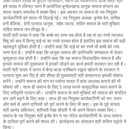
उक्त विचार प्रदेष के कुटीर ग्रामोद्योग, नवीन एवं नवकरणीय ऊर्जा मंत्री श्री
हर्ष यादव ने रविन्द्र भवन में आयोजित बुन्देलखण्ड धानुक समाज संगठन का
शपथ ग्रहण समारोह में व्यक्त किए। इस अवसर पर समाज के नव-नियुक्त
कार्यकारिणी को शपथ भी दिलाई गई। नव नियुक्त अध्यक्ष बृजेश बेन, सचिव
हनी बेलिया, बेनी प्रसाद धानुक, महेष जाटव, सहित समाज के माते मुखिया
सहित समाज जन मौजूद थे।
मंत्री श्री यादव ने कहा कि बच्चे का जन्म जब होता है तब मां का स्पर्ष नवजात
षिषु को बाद में किन्तु दाई मां का स्पर्ष प्रथम होता है इसलिए इस समाज की बड़ी
महत्वपूर्ण भूमिका होती है। उन्होंने कहा कि दाई मां का स्पर्ष भी बच्चे को नया
जन्म देता है। उन्होंने कहा कि धानुक समाज की उपस्थिति जन्मकाल से लेकर
मृत्युकाल तक होती है। उन्होंने कहा कि यह समाज विवादरहित समाज है और
इनको समाज की मुख्यधारा में इनकों जोड़ने का कार्य हमारी सरकार कर रही है।
मंत्री श्री यादव ने सागर में बैण्ड बाजा प्रषिक्षण स्कूल खोलने के सरकार ने
प्रयास शुरू कर दिए है और शीघ्र ही मुख्यमंत्री श्री कमलनाथ इसकी घोषणा
करेंगे। उन्होंने समाज की मांग पर पर्याप्त मात्रा में बांस उपलब्ध कराने की भी
घोषणा की। साथ ही समाज के लिए 5 लाख रूपये सामुदायिक भवन बनाने के
लिए स्वीकृति प्रदान की। उनहोंने समाज के माते मुखियां को समाज को संगठित
कर आगे बढ़ने के लिए कहा। साथ ही नव नियुक्त कार्यकारिणी को मन, वचन
और कर्म से अपने दायित्वों को पूर्ण करने के लिए भी कहा। इस के पूर्व सांसद
श्री आनंद अहिरवार, श्रीमती रेखा चौधरी ने भी अपने विचार व्यक्त किए।
समाज के नव नियुक्त श्री बृजेष बेन ने नव गठित कार्यकारिणी के साथ समाज
के दायित्व पूर्ण करने की शपथ ली। कार्यक्रम का संचालन श्री सचिन पढ़ोले ने
किया।