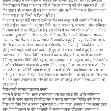
सुषील तिवारी ने एक बयान में कहा है कि वर्तमान डाॅ. हरीसिंह गौर केन्द्रीय
विष्वविद्यालय विगत चार-पांच वर्षों से निरंतर विकास की ओर अग्रसर है। डाॅ.
गौर साहब की जन्मस्थली को नया स्वरूप् और उसके विकास के लिए जो कार्य
किया गया है वह किसी से छिपा नहीं है।
वि बयान का पूर्व मंडी अध्यक्ष राजेन्द्रसिंह मोकलपुर ने भी समर्थन किया है।
जारी सयुंक्त बयान के अनुसार विवि मूलतः अध्ययन, अध्यापन, शोध सेमिनार
के आयोजनों से प्रसिद्धि पाता है। इस संबंध में असंख्य शोध पत्रों का न केवल
प्रकाषन हुआ बल्कि अधिकांष विभागों में राष्ट्रीय स्तर के शोधपरक व्याख्यान
तथा अंतर्राष्ट्रीय स्तर के व्याख्यान भी आयोजित हुए हैं। यह विष्वविद्यालय के
शैक्षणिक स्तर को षिक्षा जगत में प्रतिष्ठिापित भी करता है। विष्वविद्यालय के
इतिहास में पहले कभी इतने काम नहीं हुए जो विगत चार वर्षों में हुए है। कन्या
छात्रावास का निर्माण, विभिन्न विभागों का जीर्णोद्धार 7 नए भवनों का निर्माण,
77 नए पद तथा 600 सींटे बढ़ना, नए पाठ्यक्रमों का जुड़ना, कम्युनिटी काॅलेज
में कौषल विकास योजना के अंतर्गत 12 पाठ्यक्रमों का आरंभ होना व डाॅ. गौर
फाउन्डेषन की समिति आदि तमाम ऐसे पक्ष हैं जो शैक्षणिक विकास के स्तर को
गति प्रदान करता है तथा विष्वविद्यालय के नवनिर्माण में भी नई इबारत लिख रहा
है। यह सारा उपक्रम डाॅ. गौर की विरासत को समृद्ध करने में नया अध्याय भी
जोड़ रहा है।
विरोध नही स्वच्छ वातावरण बनाये
बयान में लिखा है कि आज आवष्यकता इस बात की है कि अपने व्यक्तिगत
स्वार्थों से ऊपर उठकर विष्वविद्यालय में स्वच्छ वातावरण निर्मित करें केवल
विरोध के लिए विरोध करना दुर्भाग्यपूर्ण है। यह पहला अवसर है जब सागर शहर
और विष्वविद्यालय के बीच कुलपति ने समन्वयात्मक दृष्टिकोण अपनाया है