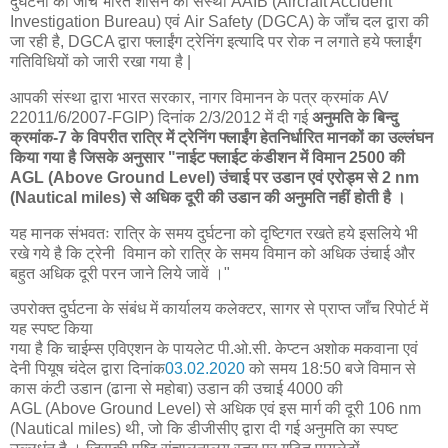
दुर्घटना की जांच भारत शासन की संस्था AAIB (Aircraft Accident
Investigation Bureau) एवं Air Safety (DGCA) के जाँच दल द्वारा की
जा रही है, DGCA द्वारा फ्लाईंग ट्रेनिंग इत्यादि पर रोक न लगाते हये फ्लाईंग
गतिविधियों को जारी रखा गया है |
आपकी संस्था द्वारा भारत सरकार, नागर विमानन के पत्र क्रमांक AV
22011/6/2007-FGIP) दिनांक 2/3/2012 में दी गई
अनुमति के बिन्दु
क्रमांक-7 के विपरीत रात्रि में ट्रेनिंग फ्लाईंग हेतनिर्धारित मानकों का उल्लंघन
किया गया है जिसके अनुसार "नाईट फ्लाईट कंडीशन में विमान 2500 की
AGL (Above Ground Level) उंचाई पर उडान एवं एरोड्म से 2 nm
(Nautical miles) से अधिक दूरी की उडान की अनुमति नहीं होती है ।
यह मानक संभवतः रात्रि के समय दुर्घटना को दृष्टिगत रखते हये इसलिये भी
रखे गये है कि ट्रेनी विमान को रात्रि के समय विमान को अधिक उंचाई और
बहुत अधिक दूरी परन जाने लिये जावें ।"
उपरोक्त दुर्घटना के संबंध में कार्यालय कलेक्टर, सागर से प्राप्त जाँच रिपोर्ट में
यह स्पष्ट किया
गया है कि चाईम्स एविएशन के पायलेट पी.ओ.सी. केप्टन अशोक मकवाना एवं
देनी पियूष चंदेल द्वारा दिनांक
03.02.2020
को समय 18:50 बजे विमान से
कास कंटी उडान (ढाना से महोबा) उडान की उचाई 4000 की
AGL (Above Ground Level) से अधिक एवं इस मार्ग की दूरी 106 nm
(Nautical miles) थी, जो कि डीजीसीए द्वारा दी गई अनुमति का स्पष्ट