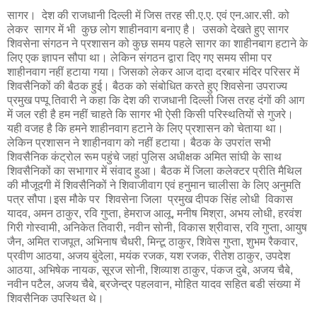
सागर। देश की राजधानी दिल्ली में जिस तरह सी.ए.ए. एवं एन.आर.सी. को
लेकर सागर में भी कुछ लोग शाहीनवाग बनाए है। उसको देखते हुए सागर
शिवसेना संगठन ने प्रशासन को कुछ समय पहले सागर का शाहीनबाग हटाने के
लिए एक ज्ञापन सौपा था। लेकिन संगठन द्वारा दिए गए समय सीमा पर
शाहीनवाग नहीं हटाया गया। जिसको लेकर आज दादा दरबार मंदिर परिसर में
शिवसैनिकों की बैठक हुई। बैठक को संबोधित करते हुए शिवसेना उपराज्य
प्रमुख पप्पू तिवारी ने कहा कि देश की राजधानी दिल्ली जिस तरह दंगों की आग
में जल रही है हम नहीं चाहते कि सागर भी ऐसी किसी परिस्थतियों से गुजरे।
यही वजह है कि हमने शाहीनवाग हटाने के लिए प्रशासन को चेताया था।
लेकिन प्रशासन ने शाहीनवाग को नहीं हटाया। बैठक के उपरांत सभी
शिवसैनिक कंट्रोल रूम पहुंचे जहां पुलिस अधीक्षक अमित सांघी के साथ
शिवसैनिकों का सभागार में संवाद हुआ। बैठक में जिला कलेक्टर प्रीति मैथिल
की मौजूदगी में शिवसैनिकों ने शिवाजीवाग एवं हनुमान चालीसा के लिए अनुमति
पत्र सौपा।इस मौके पर शिवसेना जिला प्रमुख दीपक सिंह लोधी विकास
यादव, अमन ठाकुर, रवि गुप्ता, हेमराज आलू, मनीष मिश्रा, अभय लोधी, हरवंश
गिरी गोस्वामी, अनिकेत तिवारी, नवीन सोनी, विकास श्रीवास, रवि गुप्ता, आयुष
जैन, अमित राजपूत, अभिनाष चैधरी, मिन्टू ठाकुर, शिवेस गुप्ता, शुभम रैकवार,
प्रवीण आठया, अजय बुंदेला, मयंक रजक, यश रजक, रीतेश ठाकुर, उपदेश
आठया, अभिषेक नायक, सूरज सोनी, शिव्याश ठाकुर, पंकज दुबे, अजय चैबे,
नवीन पटैल, अजय चैबे, ब्रजेन्द्र पहलवान, मोहित यादव सहित बडी संख्या में
शिवसैनिक उपस्थित थे।