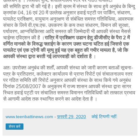
उल्लधंन है । जिसकी पुष्टि संचालनालय स्तर पर गठित पायलेटों
की समिति द्वारा भी की गई है। इसी क्रम में संस्था के साथ हुये अनुबंध के बिन्दु
क्रमांक 04, 16 एवं 20 में उल्लेख अनुसार हवाई पट्टी पर पार्किंग, संधारण,
पायलेट प्रशिक्षण, वायुयान अनुरक्षण से संबंधित समस्त गतिविधिया, आवश्यक
संचार के लिये वी.एच.एफ. उपकरण के कय तथा संधारण, विमान की सुरक्षा,
पर्यावरण, आग्नचिकित्सा आदि समस्त की जिम्मेदारी भी आपकी संस्था मैसर्स
चाईम्स एविएशन की है ।
रात्रि में प्रशिक्षण उडान हेतु डीजीसीए के पैरा 2 में
वर्णित मानको के विरूद्ध फ्लाईग के कारण उक्त घटना घटित हई जिससे एक
पायलेट एवं एक ट्रेनी की मृत्यु हुई यह एक बहुत की गभीर मामला है, जो कि
आपकी संस्था द्वारा बरती गई लापरवाही को दर्शाता है
।
अतः उपरोक्त अनुबंध की शर्तों, आपकी संस्था को जारी कारण बताओं सूचना-
पत्र के प्रतिउत्तर, कलेक्टर कार्यालय से प्राप्त रिपोर्ट एवं संचालनालय स्तर
पर गठित समिति की रिपोर्ट अनुसार आपकी संस्था के साथ किये गये अनुबंध
दिनांक 25/08/2007 के अनुक्रम में राज्य शासन आपकी संस्था द्वारा सागर
स्थित हवाई पट्टी पर संचालित समस्त विमानन गतिविधियों को तत्काल प्रभाव
से आगामी आदेश तक स्थागित करने का आदेश देता है ।
www.teenbattinews.com
-
फ़रवरी 29, 2020
कोई टिप्पणी नहीं:
शेयर करें