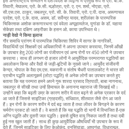
इस अन्तर्राष्ट्रीय सम्मेलन में देश-विदेश के विद्वानों में प्रमुख रूप से प्रो. बी.के.
तिवारी, मेघालय, प्रो. के.सी. मल्होत्रा, प्रो. ए. एन. शर्मा, नोएडा, प्रो.
सी.एस.एस. ठाकुर, जबलपुर, प्रो. सी. के. तिवारी, प्रो. ए.पी. दास, अरूणाचल
प्रदेश, प्रो. ए.के. दास, असम, डाॅ. सर्वेन्द्र यादव, श्रीलंका के पारम्परिक
चिकित्सक अशोक करूणारथना एवं ववेला अप्पूहामलेज, युगांडा के डाॅ. यहाया
सेकेज्ञा तथा दक्षिण अफ्रीका के हसन ओ. काया उपस्थित थे।
नाड़ी वेद्यो ने किया इलाज
गौर समाधि प्रांगण में पारम्परिक चिकित्सा शिविर में सागर के नागरिकों,
विद्यार्थियों एवं शिक्षकों एवं अधिकारियों ने अपना उपचार करवाया, जिनमें आँखों
के उपचार हेतु 200 लोगों का पंजीयपन एवं अन्य रोगों पर 450 लोगों ने उपचार
करवाया। साथ ही लगभग दो हजार लोगों ने आयुर्वेदिक परम्परागत पद्धतियों का
अवलोकन किया और वैद्यों से जड़ी-बूटियों के नुख्से जाने। आयुर्वेद संजीवनी
केन्द्र, भोपाल के वैद्य एम.एस. मकरानी व संतोष चैधरी पातालकोट ने भारत की
प्राचीन पद्धति अलागूकर्म (लोटा पद्धति) से अनेक लोगों का उपचार करते हुए
बताया कि यह परम्परा हमने अपने गुरू शारदा प्रसाद त्रिपाठी, बाबा नागनाथ,
जबलपुर से सीखी तथा उन्हें हिमाचल के अनानन्द महाराज जी सिखाई थी।
उन्होंने कहा कि बढ़ती उम्र के कारण शरीर में वात बढ़ने से अनेक प्रकार के दर्द
आ जाते हैं जिससे साइटिका (ग्रहदसी), संधिवात, शीतवात जैसे रोग आ जाते
हैं। इन रोगों के कारण शरीर में दर्द बढ़ जाता है तथा लीवर के बिगड़ने के कारण
चर्मरोग प्रकट हो जाते हैं। वे बताते हैं कि यह पद्धति दो भागों में विभाजित है-एक
अग्नि पद्धति और दूसरी जल पद्धति। इससे दूषित वायु निकल जाती है तथा दबी
हुई नस खुल जाती हैं। साथ ही कुछ आयुर्वेदिक औषधियाँ भी उपचार के रूप में
देते हैं, जिनमें साइटिका के लिए केओकंद, वनसिंघाड़ा, अश्वगंधा, विधारामूल,