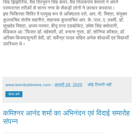
सिंह झिझोरिया, वैद्य त्रिभुवन सिंह कंवर, वैद्य तिलकराम केवरते ने अपने
परम्परागत तरीकों से सागर नगर के सैकड़ों लोगों ने उपचार करवाया।
इस चिकित्सा शिविर में प्रमुख रूप से अधिष्ठाता प्रो. आर. पी. मिश्रा, संयुक्त
कुलसचिव संतोष सहगौरा, सहायक कुलसचिव आर. के. पाल, ए. लक्ष्मी, डाॅ.
सुखदेव मिश्रा, अजय परमार, बीनू राना एडव्होकेट, उमेश सिंह क्योलारी,
मेडिकल आॅफिसर डाॅ. महेश्वरी, डाॅ. वन्दना गुप्ता, डाॅ. सोनिया कौशल, डाॅ.
अरिबम बिजयासुन्दरी देवी, डाॅ. सर्वेन्द्र यादव सहित अनेक शोधार्थी एवं विद्यार्थी
उपस्थित थे।
www.teenbattinews.com
-
फ़रवरी 28, 2020
कोई टिप्पणी नहीं:
शेयर करें
कमिश्नर आनंद शर्मा का अभिनंदन एवं विदाई समारोह
संपन्न