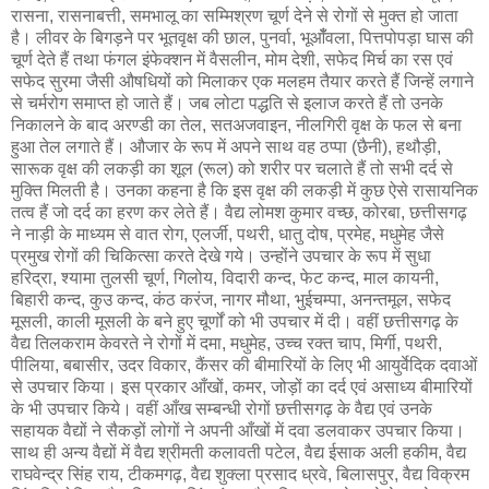
रासना, रासनाबत्ती, समभालू का सम्मिश्रण चूर्ण देने से रोगों से मुक्त हो जाता
है। लीवर के बिगड़ने पर भूतवृक्ष की छाल, पुनर्वा, भूआँँवला, पित्तपोपड़ा घास की
चूर्ण देते हैं तथा फंगल इंफेक्शन में वैसलीन, मोम देशी, सफेद मिर्च का रस एवं
सफेद सुरमा जैसी औषधियों को मिलाकर एक मलहम तैयार करते हैं जिन्हें लगाने
से चर्मरोग समाप्त हो जाते हैं। जब लोटा पद्धति से इलाज करते हैं तो उनके
निकालने के बाद अरण्डी का तेल, सतअजवाइन, नीलगिरी वृक्ष के फल से बना
हुआ तेल लगाते हैं। औजार के रूप में अपने साथ वह ठप्पा (छैनी), हथौड़ी,
सारूक वृक्ष की लकड़ी का शूल (रूल) को शरीर पर चलाते हैं तो सभी दर्द से
मुक्ति मिलती है। उनका कहना है कि इस वृक्ष की लकड़ी में कुछ ऐसे रासायनिक
तत्व हैं जो दर्द का हरण कर लेते हैं। वैद्य लोमश कुमार वच्छ, कोरबा, छत्तीसगढ़
ने नाड़ी के माध्यम से वात रोग, एलर्जी, पथरी, धातु दोष, प्रमेह, मधुमेह जैसे
प्रमुख रोगों की चिकित्सा करते देखे गये। उन्होंने उपचार के रूप में सुधा
हरिद्रा, श्यामा तुलसी चूर्ण, गिलोय, विदारी कन्द, फेट कन्द, माल कायनी,
बिहारी कन्द, कुउ कन्द, कंठ करंज, नागर मौथा, भुईचम्पा, अनन्तमूल, सफेद
मूसली, काली मूसली के बने हुए चूर्णों को भी उपचार में दी। वहीं छत्तीसगढ़ के
वैद्य तिलकराम केवरते ने रोगों में दमा, मधुमेह, उच्च रक्त चाप, मिर्गी, पथरी,
पीलिया, बबासीर, उदर विकार, कैंसर की बीमारियों के लिए भी आयुर्वेदिक दवाओं
से उपचार किया। इस प्रकार आँखों, कमर, जोड़ों का दर्द एवं असाध्य बीमारियों
के भी उपचार किये। वहीं आँख सम्बन्धी रोगों छत्तीसगढ़ के वैद्य एवं उनके
सहायक वैद्यों ने सैकड़ों लोगों ने अपनी आँखों में दवा डलवाकर उपचार किया।
साथ ही अन्य वैद्यों में वैद्य श्रीमती कलावती पटेल, वैद्य ईसाक अली हकीम, वैद्य
राघवेन्द्र सिंह राय, टीकमगढ़, वैद्य शुक्ला प्रसाद ध्रवे, बिलासपुर, वैद्य विक्रम