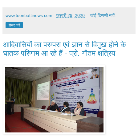
www.teenbattinews.com
-
फ़रवरी 29, 2020
कोई टिप्पणी नहीं:
शेयर करें
आदिवासियों का परम्परा एवं ज्ञान से विमुख होने के
घातक परिणाम आ रहे हैं - प्रो. गौतम क्षत्रिय