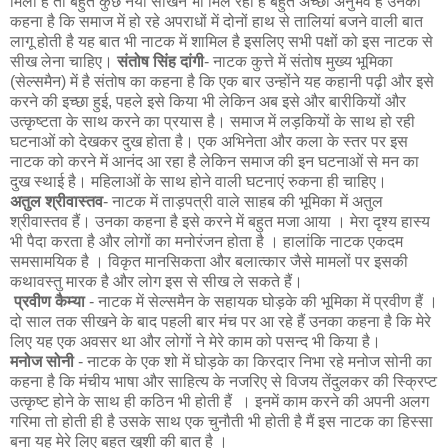
मिला है तो बहुत कुछ नया सीखने भी मिल रहा है बहुत अच्छा अनुभव है उनका
कहना है कि समाज में हो रहे अपराधों में दोनों हाथ से तालियां बजने वाली बात
लागू होती है यह बात भी नाटक में शामिल है इसलिए सभी पक्षों को इस नाटक से
सीख लेना चाहिए।
संतोष सिंह दांगी
- नाटक कुत्ते में संतोष मुख्य भूमिका
(सेल्समैन) में है संतोष का कहना है कि एक बार उन्होंने यह कहानी पढ़ी और इसे
करने की इच्छा हुई, पहले इसे किया भी लेकिन अब इसे और बारीकियों और
उत्कृष्टता के साथ करने का प्रयास है। समाज में लड़कियों के साथ हो रही
घटनाओं को देखकर दुख होता है। एक अभिनेता और कला के स्तर पर इस
नाटक को करने में आनंद आ रहा है लेकिन समाज की इन घटनाओं से मन का
दुख स्थाई है। महिलाओं के साथ होने वाली घटनाएं रुकना ही चाहिए।
अतुल श्रीवास्तव
- नाटक में ताड़पत्री वाले साहब की भूमिका में अतुल
श्रीवास्तव हैं। उनका कहना है इसे करने में बहुत मजा आया । मेरा दृश्य हास्य
भी पैदा करता है और लोगों का मनोरंजन होता है । हालांकि नाटक एकदम
समसामयिक है । विकृत मानसिकता और बलात्कार जैसे मामलों पर इसकी
कथावस्तु मारक है और लोग इस से सीख ले सकते हैं।
प्रवीण कैम्या
- नाटक में सेल्समैन के सहायक घोड़के की भूमिका में प्रवीण हैं ।
दो साल तक सीखने के बाद पहली बार मंच पर आ रहे हैं उनका कहना है कि मेरे
लिए यह एक अवसर था और लोगों ने मेरे काम को पसन्द भी किया है।
मनोज सोनी
- नाटक के एक शो में घोड़के का किरदार निभा रहे मनोज सोनी का
कहना है कि मंचीय भाषा और साहित्य के नजरिए से विजय तेंदुलकर की स्क्रिप्ट
उत्कृष्ट होने के साथ ही कठिन भी होती हैं । इनमें काम करने की अपनी अलग
गरिमा तो होती ही है उसके साथ एक चुनौती भी होती है मैं इस नाटक का हिस्सा
बना यह मेरे लिए बहुत खुशी की बात है ।