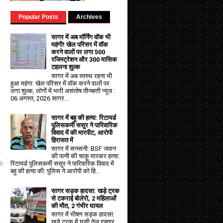
Popular Posts
Archives
सागर में अब मॉर्निंग वॉक भी
महंगी! खेल परिसर में वॉक
करने वालों पर लगा ₹500
रजिस्ट्रेशन और ₹300 मासिक
टहलना शुल्क
सागर में अब स्वस्थ रहना भी
हुआ महंगा: खेल परिसर में वॉक करने वालों पर
लगा शुल्क, लोगों में भारी असंतोष तीनबत्ती न्यूज :
06 अगस्त, 2026 सागर...
सागर में बहू की हत्या: रिटायर्ड
पुलिसकर्मी ससुर ने पारिवारिक
विवाद में की मारपीट, आरोपी
हिरासत में
सागर में सनसनी: BSF जवान
ा
की पत्नी की चाकू मारकर हत्या:
o
रिटायर्ड पुलिसकर्मी ससुर ने पारिवारिक विवाद में
बहु की हत्या की: पुलिस ने आरोपी को हि...
सागर सड़क हादसा: खड़े ट्रक
से टकराई बोलेरो, 2 महिलाओं
की मौत, 2 गंभीर घायल
सागर में भीषण सड़क हादसा:
खड़े ट्रक में घुसी तेज रफ्तार