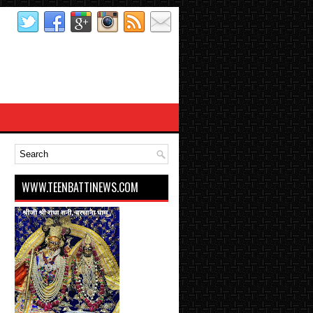
WWW.TEENBATTINEWS.COM