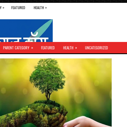
»
»
Y
FEATURED
HEALTH
»
»
PARENT CATEGORY
FEATURED
HEALTH
UNCATEGORIZED