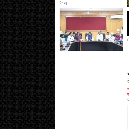
पेनाल्...
E
ब