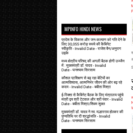
P
MPINFO HINDI NEWS
प्रदेश के विकास और जन-कल्याण को गति देने के
लिए 30,055 करोड़ रूपये की कैबिनेट
स्वीकृति
- Invalid Date
- राजेश बैन/अनुराग
स
उइके
अ
मध्य क्षेत्रीय परिषद् की अगली बैठक होगी उज्जैन
में : मुख्यमंत्री डॉ. यादव
- Invalid
Date
- घनश्याम सिरसाम
कौशल प्रशिक्षण से बढ़ रहा बेटियों का
आत्मविश्वास, आत्मनिर्भर जीवन की ओर बढ़ रहे
कदम
- Invalid Date
- बबीता मिश्रा
ई-रिक्शा से कैबिनेट बैठक के लिए मंत्रालय पहुंचे
मंत्री द्वय श्री टेटवाल और श्री पंवार
- Invalid
Date
- बबीता मिश्रा/शिवम शुक्ल
मुख्यमंत्री डॉ. यादव ने स्व. मल्हारराव होल्कर की
पुण्यतिथि पर दी श्रद्धांजलि
- Invalid
Date
- घनश्याम सिरसाम