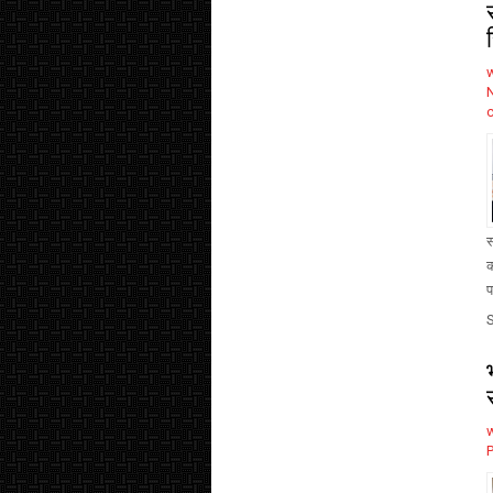
स
क
प