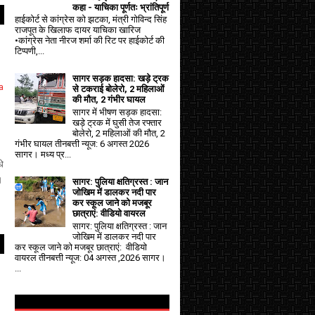
कहा - याचिका पूर्णतः भ्रांतिपूर्ण
हाईकोर्ट से कांग्रेस को झटका, मंत्री गोविन्द सिंह
राजपूत के खिलाफ दायर याचिका खारिज
•कांग्रेस नेता नीरज शर्मा की रिट पर हाईकोर्ट की
टिप्पणी,...
सागर सड़क हादसा: खड़े ट्रक
a
से टकराई बोलेरो, 2 महिलाओं
की मौत, 2 गंभीर घायल
सागर में भीषण सड़क हादसा:
खड़े ट्रक में घुसी तेज रफ्तार
बोलेरो, 2 महिलाओं की मौत, 2
गंभीर घायल तीनबत्ती न्यूज: 6 अगस्त 2026
सागर। मध्य प्र...
धे
।
सागर: पुलिया क्षतिग्रस्त : जान
जोखिम में डालकर नदी पार
कर स्कूल जाने को मजबूर
छात्राएं: वीडियो वायरल
सागर: पुलिया क्षतिग्रस्त : जान
जोखिम में डालकर नदी पार
कर स्कूल जाने को मजबूर छात्राएं: वीडियो
वायरल तीनबत्ती न्यूज: 04 अगस्त ,2026 सागर।
...