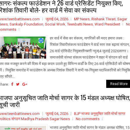
सागर: संकल्प फाउंडेशन ने 26 वार्ड प्रेसिडेंट नियुक्त किए,
रिशांक तिवारी बोले- हर वार्ड में सेवा का संकल्प
www.teenbattinews.com
जुलाई 04, 2026
MP News
,
Rishank Tiwari
,
Sagar
News
,
Sankalp Foundation
,
Social Work
,
Teenbatti News
,
Ward President
N
comments
हर वार्ड में सेवा का संकल्प, नागरिकों की मदद हमारा लक्ष्य :
रिशांक तिवारीसंकल्प फाउंडेशन ने वार्ड स्तर तक बढ़ाया संगठन,
26 वार्ड प्रेसिडेंट नियुक्ततीनबत्ती न्यूज|4 जुलाई 2026सागर।
समाजसेवी संस्था संकल्प फाउंडेशन ने शहर में संगठन को वार्ड
्तर तक मजबूत करने की दिशा में बड़ा कदम उठाते हुए विभिन्न वार्डों के लिए 26 वार्ड प्रेसिडेंटों की घोषण
ी। नियुक्ति समारोह में फाउंडेशन के अध्यक्ष रिशांक तिवारी ने सभी नव-नियुक्त पदाधिकारियों को नियुक्त
त्र सौंपते...
Read More
Share:
भाजपा अनुसूचित जाति मोर्चा सागर के 15 मंडल अध्यक्ष घोषित
सूची जारी
www.teenbattinews.com
जुलाई 04, 2026
BJP भाजपा अनुसूचित जाति मोर्चा सागर
Politics संगठन Madhya Pradesh Sagar News
No comments
भाजपा अनुसूचित जाति मोर्चा सागर के मंडल अध्यक्ष घोषित, 15