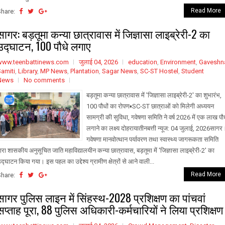
Read More
Share:
सागर: बड़तूमा कन्या छात्रावास में जिज्ञासा लाइब्रेरी-2 का
उद्घाटन, 100 पौधे लगाए
www.teenbattinews.com
जुलाई 04, 2026
education
,
Environment
,
Gaveshn
amiti
,
Library
,
MP News
,
Plantation
,
Sagar News
,
SC-ST Hostel
,
Student
News
No comments
बड़तूमा कन्या छात्रावास में 'जिज्ञासा लाइब्रेरी-2' का शुभारंभ,
100 पौधों का रोपण▪️SC-ST छात्राओं को मिलेगी अध्ययन
सामग्री की सुविधा, गवेषणा समिति ने वर्ष 2026 में एक लाख पौ
लगाने का लक्ष्य दोहरायातीनबत्ती न्यूज: 04 जुलाई, 2026सागर
गवेषणा मानवोत्थान पर्यावरण तथा स्वास्थ्य जागरूकता समिति
्वारा शासकीय अनुसूचित जाति महाविद्यालयीन कन्या छात्रावास, बड़तूमा में 'जिज्ञासा लाइब्रेरी-2' का
द्घाटन किया गया। इस पहल का उद्देश्य ग्रामीण क्षेत्रों से आने वाली...
Read More
Share:
सागर पुलिस लाइन में सिंहस्थ-2028 प्रशिक्षण का पांचवां
सप्ताह पूरा, 88 पुलिस अधिकारी-कर्मचारियों ने लिया प्रशिक्षण