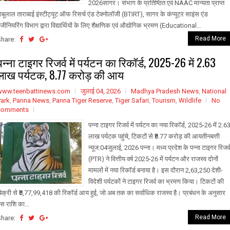
2026सागर। संभाग के प्रतिष्ठित एवं NAAC मान्यता प्राप्त
ाबूलाल ताराबाई इंस्टीट्यूट ऑफ रिसर्च एंड टेक्नोलॉजी (BTIRT), सागर के कंप्यूटर साइंस एंड
ंजीनियरिंग विभाग द्वारा विद्यार्थियों के लिए शैक्षणिक एवं औद्योगिक भ्रमण (Educational...
Read More
Share:
पन्ना टाइगर रिजर्व में पर्यटन का रिकॉर्ड, 2025-26 में 2.63
लाख पर्यटक, ₹8.77 करोड़ की आय
www.teenbattinews.com
जुलाई 04, 2026
Madhya Pradesh News
,
National
Park
,
Panna News
,
Panna Tiger Reserve
,
Tiger Safari
,
Tourism
,
Wildlife
No
comments
पन्ना टाइगर रिजर्व में पर्यटन का नया रिकॉर्ड, 2025-26 में 2.6
लाख पर्यटक पहुंचे, टिकटों से ₹8.77 करोड़ की आयतीनबत्ती
न्यूज:04जुलाई, 2026 पन्ना। मध्य प्रदेश के पन्ना टाइगर रिजर्
(PTR) ने वित्तीय वर्ष 2025-26 में पर्यटन और राजस्व दोनों
मामलों में नया रिकॉर्ड बनाया है। इस दौरान 2,63,250 देशी-
विदेशी पर्यटकों ने टाइगर रिजर्व का भ्रमण किया। टिकटों की
िक्री से ₹8,77,99,418 की रिकॉर्ड आय हुई, जो अब तक का सर्वाधिक राजस्व है। प्रबंधन के अनुसार
स राशि का...
Read More
Share: