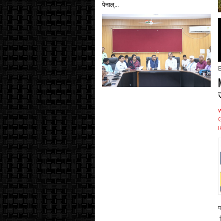
पेनाल्...
E
प
व