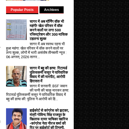
Popular Posts
Archives
सागर में अब मॉर्निंग वॉक भी
महंगी! खेल परिसर में वॉक
करने वालों पर लगा ₹500
रजिस्ट्रेशन और ₹300 मासिक
टहलना शुल्क
सागर में अब स्वस्थ रहना भी
ो
हुआ महंगा: खेल परिसर में वॉक करने वालों पर
लगा शुल्क, लोगों में भारी असंतोष तीनबत्ती न्यूज :
06 अगस्त, 2026 सागर...
सागर में बहू की हत्या: रिटायर्ड
पुलिसकर्मी ससुर ने पारिवारिक
विवाद में की मारपीट, आरोपी
हिरासत में
सागर में सनसनी: BSF जवान
की पत्नी की चाकू मारकर हत्या:
रिटायर्ड पुलिसकर्मी ससुर ने पारिवारिक विवाद में
बहु की हत्या की: पुलिस ने आरोपी को हि...
हाईकोर्ट से कांग्रेस को झटका,
मंत्री गोविन्द सिंह राजपूत के
खिलाफ दायर याचिका खारिज
।
•कांग्रेस नेता नीरज शर्मा की
रिट पर हाईकोर्ट की टिप्पणी,