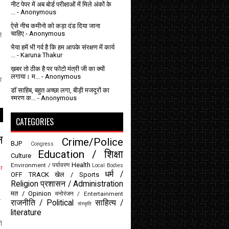
नीट पेपर में अब बोर्ड परीक्षाओं में मिले अंकों के
...
- Anonymous
ऐसे नीच कमीनो को कड़ा दंड दिया जाना
चाहिए
- Anonymous
ह
भैया हमें भी गर्व है कि हम आपके संरक्षण में कार्य
...
- Karuna Thakur
ख़बर तो ठीक है पर फोटो मंत्री जी का क्यों
लगाया। म...
- Anonymous
ा
डॉ साहिब, बहुत अच्छा लगा, बीड़ी मजदूरों का
स्मरण क...
- Anonymous
CATEGORIES
न
Crime/Police
BJP
Congress
Education / शिक्षा
Culture
Health
Environment / पर्यावरण
Local Bodies
r
धर्म /
OFF TRACK
खेल / Sports
Religion
प्रशासन / Administration
मत / Opinion
मनोरंजन / Entertainment
ण
राजनीति / Political
साहित्य /
संस्कृति
literature
ी