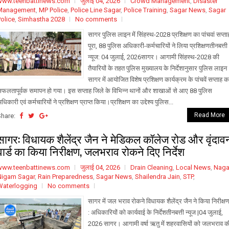
www.teenbattinews.com
जुलाई 04, 2026
Crowd Management
,
Disaster
Management
,
MP Police
,
Police Line Sagar
,
Police Training
,
Sagar News
,
Sagar
olice
,
Simhastha 2028
No comments
सागर पुलिस लाइन में सिंहस्थ-2028 प्रशिक्षण का पांचवां सप्ता
पूरा, 88 पुलिस अधिकारी-कर्मचारियों ने लिया प्रशिक्षणतीनबत्ती
न्यूज: 04 जुलाई, 2026सागर। आगामी सिंहस्थ-2028 की
तैयारियों के तहत पुलिस मुख्यालय के निर्देशानुसार पुलिस लाइन
सागर में आयोजित विशेष प्रशिक्षण कार्यक्रम के पांचवें सप्ताह क
फलतापूर्वक समापन हो गया। इस सप्ताह जिले के विभिन्न थानों और शाखाओं से आए 88 पुलिस
धिकारी एवं कर्मचारियों ने प्रशिक्षण प्राप्त किया।प्रशिक्षण का उद्देश्य पुलिस...
Read More
Share:
सागर: विधायक शैलेंद्र जैन ने मेडिकल कॉलेज रोड और वृंदाव
वार्ड का किया निरीक्षण, जलभराव रोकने दिए निर्देश
www.teenbattinews.com
जुलाई 04, 2026
Drain Cleaning
,
Local News
,
Naga
Nigam Sagar
,
Rain Preparedness
,
Sagar News
,
Shailendra Jain
,
STP
,
Waterlogging
No comments
सागर में जल भराव रोकने विधायक शैलेंद्र जैन ने किया निरीक्ष
: अधिकारियों को कार्यवाई के निर्देशतीनबत्ती न्यूज |04 जुलाई,
2026 सागर। आगामी वर्षा ऋतु में शहरवासियों को जलभराव क