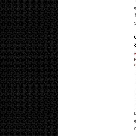
ब
इ
ब
इ