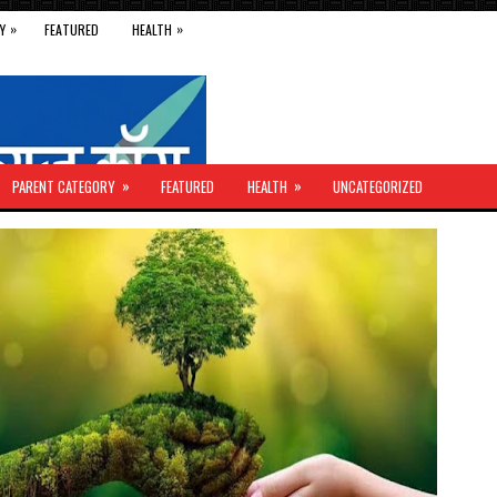
»
»
Y
FEATURED
HEALTH
»
»
PARENT CATEGORY
FEATURED
HEALTH
UNCATEGORIZED