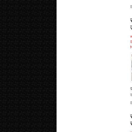
S
द
उ