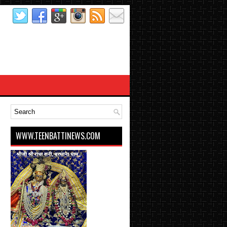
WWW.TEENBATTINEWS.COM