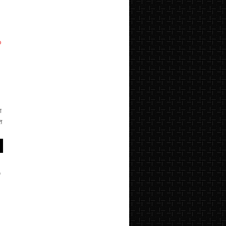
o
ा
ि
,