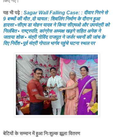
किए गए।
यह भी पढ़े
:
Sagar Wall Falling Case: : दीवार गिरने से
9 बच्चों की मौत ,दो घायल : शिवलिंग निर्माण के दौरान हुआ
हादसा ▪️सीएम डा मोहन यादव ने किया सीएमओ और उपयंत्री को
निलंबित ▪️ राष्ट्रपति, कांग्रेस अध्यक्ष खड़गे सहित अनेक ने
जताया शोक ▪️ मंत्री गोविंद राजपूत ने जर्जर भवनों की जांच के
दिए निर्देश ▪️पूर्व मंत्री गोपाल भार्गव पहुंचे घटना स्थल पर
बेटियों के सम्मान में हुआ निःशुल्क झूला वितरण