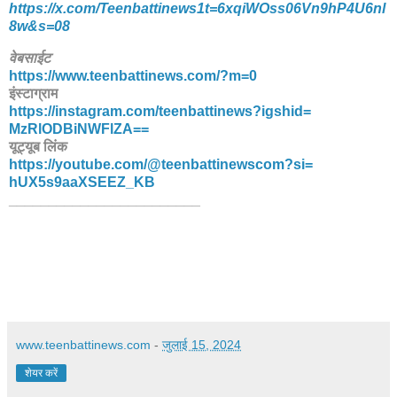
https://x.com/Teenbattinews1t=6xqiWOss06Vn9hP4U6nl
8w&s=08
वेबसाईट
https://www.teenbattinews.com/
?m=0
इंस्टाग्राम
https://instagram.com/
teenbattinews?igshid=
MzRlODBiNWFlZA==
यूट्यूब लिंक
https://youtube.com/@
teenbattinewscom?si=
hUX5s9aaXSEEZ_KB
________________________
www.teenbattinews.com
-
जुलाई 15, 2024
शेयर करें