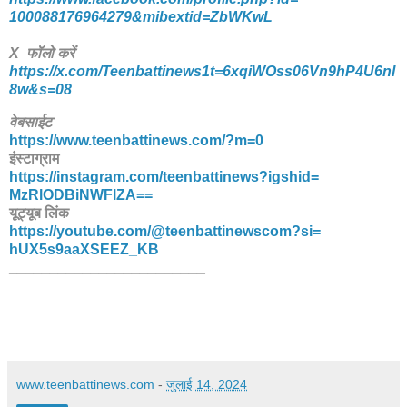
100088176964279&mibextid=
ZbWKwL
X फॉलो करें
https://x.com/Teenbattinews1t=6xqiWOss06Vn9hP4U6nl
8w&s=08
वेबसाईट
https://www.teenbattinews.com/
?m=0
इंस्टाग्राम
https://instagram.com/
teenbattinews?igshid=
MzRlODBiNWFlZA==
यूट्यूब लिंक
https://youtube.com/@
teenbattinewscom?si=
hUX5s9aaXSEEZ_KB
________________________
www.teenbattinews.com
-
जुलाई 14, 2024