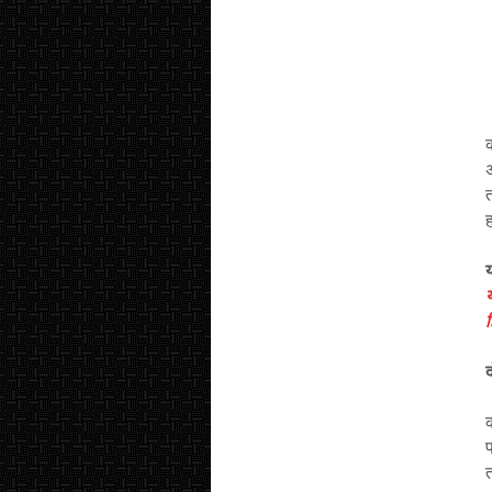
अ
त
ह
य
य
ह
द
क
प
त