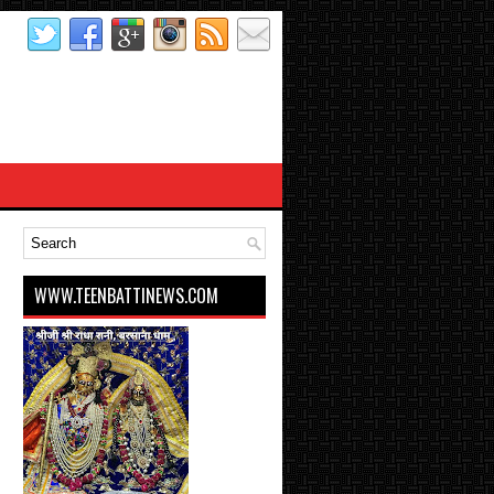
WWW.TEENBATTINEWS.COM