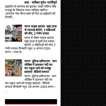
कहा - याचिका पूर्णतः भ्रांतिपूर्ण
हाईकोर्ट से कांग्रेस को झटका, मंत्री गोविन्द सिंह
राजपूत के खिलाफ दायर याचिका खारिज
•कांग्रेस नेता नीरज शर्मा की रिट पर हाईकोर्ट की
टिप्पणी,...
सागर सड़क हादसा: खड़े ट्रक
से टकराई बोलेरो, 2 महिलाओं
की मौत, 2 गंभीर घायल
सागर में भीषण सड़क हादसा:
खड़े ट्रक में घुसी तेज रफ्तार
बोलेरो, 2 महिलाओं की मौत, 2
गंभीर घायल तीनबत्ती न्यूज: 6 अगस्त 2026
सागर। मध्य प्र...
सागर: पुलिया क्षतिग्रस्त : जान
जोखिम में डालकर नदी पार
कर स्कूल जाने को मजबूर
छात्राएं: वीडियो वायरल
सागर: पुलिया क्षतिग्रस्त : जान
जोखिम में डालकर नदी पार
कर स्कूल जाने को मजबूर छात्राएं: वीडियो
वायरल तीनबत्ती न्यूज: 04 अगस्त ,2026 सागर।
...