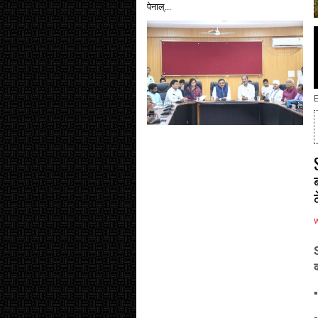
पेनाल्...
E
▪