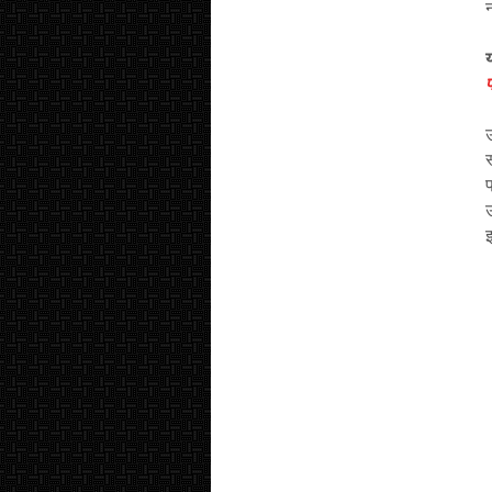
य
उ
स
प
उ
इ