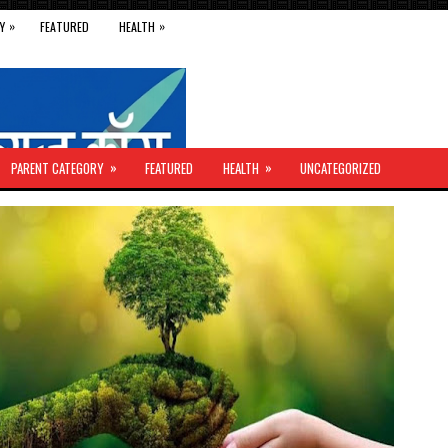
»
»
Y
FEATURED
HEALTH
»
»
PARENT CATEGORY
FEATURED
HEALTH
UNCATEGORIZED