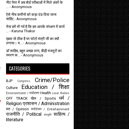
नीट पेपर में अब बोर्ड परीक्षाओं में मिले अंकों के
...
- Anonymous
ऐसे नीच कमीनो को कड़ा दंड दिया जाना
चाहिए
- Anonymous
भैया हमें भी गर्व है कि हम आपके संरक्षण में कार्य
...
- Karuna Thakur
ख़बर तो ठीक है पर फोटो मंत्री जी का क्यों
लगाया। म...
- Anonymous
डॉ साहिब, बहुत अच्छा लगा, बीड़ी मजदूरों का
स्मरण क...
- Anonymous
CATEGORIES
र
Crime/Police
BJP
Congress
Education / शिक्षा
Culture
Health
Environment / पर्यावरण
Local Bodies
धर्म /
OFF TRACK
खेल / Sports
र
Religion
प्रशासन / Administration
मत / Opinion
मनोरंजन / Entertainment
राजनीति / Political
साहित्य /
संस्कृति
literature