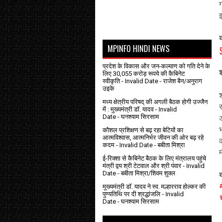
य
MPINFO HINDI NEWS
प्रदेश के विकास और जन-कल्याण को गति देने के
लिए 30,055 करोड़ रूपये की कैबिनेट
स्वीकृति
- Invalid Date
- राजेश बैन/अनुराग
उइके
मध्य क्षेत्रीय परिषद् की अगली बैठक होगी उज्जैन
में : मुख्यमंत्री डॉ. यादव
- Invalid
Date
- घनश्याम सिरसाम
कौशल प्रशिक्षण से बढ़ रहा बेटियों का
आत्मविश्वास, आत्मनिर्भर जीवन की ओर बढ़ रहे
कदम
- Invalid Date
- बबीता मिश्रा
ई-रिक्शा से कैबिनेट बैठक के लिए मंत्रालय पहुंचे
मंत्री द्वय श्री टेटवाल और श्री पंवार
- Invalid
Date
- बबीता मिश्रा/शिवम शुक्ल
य
मुख्यमंत्री डॉ. यादव ने स्व. मल्हारराव होल्कर की
पुण्यतिथि पर दी श्रद्धांजलि
- Invalid
च
Date
- घनश्याम सिरसाम