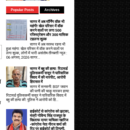
Popular Posts
Archives
सागर में अब मॉर्निंग वॉक भी
महंगी! खेल परिसर में वॉक
करने वालों पर लगा ₹500
रजिस्ट्रेशन और ₹300 मासिक
टहलना शुल्क
सागर में अब स्वस्थ रहना भी
हुआ महंगा: खेल परिसर में वॉक करने वालों पर
लगा शुल्क, लोगों में भारी असंतोष तीनबत्ती न्यूज :
06 अगस्त, 2026 सागर...
सागर में बहू की हत्या: रिटायर्ड
पुलिसकर्मी ससुर ने पारिवारिक
विवाद में की मारपीट, आरोपी
न
हिरासत में
सागर में सनसनी: BSF जवान
की पत्नी की चाकू मारकर हत्या:
रिटायर्ड पुलिसकर्मी ससुर ने पारिवारिक विवाद में
बहु की हत्या की: पुलिस ने आरोपी को हि...
ल
हाईकोर्ट से कांग्रेस को झटका,
मंत्री गोविन्द सिंह राजपूत के
खिलाफ दायर याचिका खारिज
•कांग्रेस नेता नीरज शर्मा की
रिट पर हाईकोर्ट की टिप्पणी,