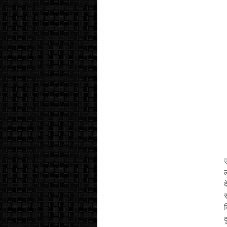
उ
द
द