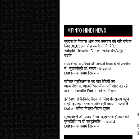
MPINFO HINDI NEWS
प्रदेश के विकास और जन-कल्याण को गति देने के
लिए 30,055 करोड़ रूपये की कैबिनेट
स्वीकृति
- Invalid Date
- राजेश बैन/अनुराग
उइके
मध्य क्षेत्रीय परिषद् की अगली बैठक होगी उज्जैन
में : मुख्यमंत्री डॉ. यादव
- Invalid
Date
- घनश्याम सिरसाम
कौशल प्रशिक्षण से बढ़ रहा बेटियों का
आत्मविश्वास, आत्मनिर्भर जीवन की ओर बढ़ रहे
कदम
- Invalid Date
- बबीता मिश्रा
ई-रिक्शा से कैबिनेट बैठक के लिए मंत्रालय पहुंचे
मंत्री द्वय श्री टेटवाल और श्री पंवार
- Invalid
Date
- बबीता मिश्रा/शिवम शुक्ल
मुख्यमंत्री डॉ. यादव ने स्व. मल्हारराव होल्कर की
पुण्यतिथि पर दी श्रद्धांजलि
- Invalid
Date
- घनश्याम सिरसाम