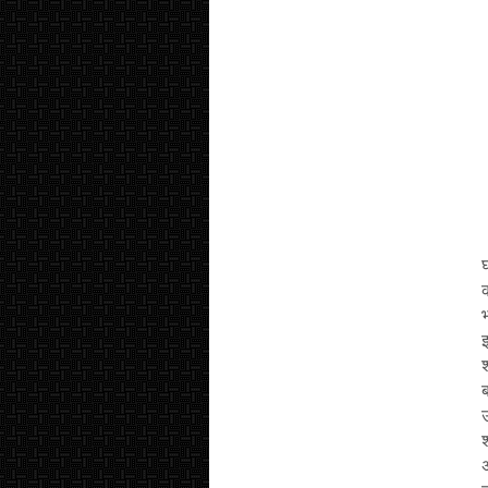
क
श
उ
श