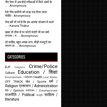
नीट पेपर में अब बोर्ड परीक्षाओं में मिले अंकों के
...
- Anonymous
ऐसे नीच कमीनो को कड़ा दंड दिया जाना
चाहिए
- Anonymous
भैया हमें भी गर्व है कि हम आपके संरक्षण में कार्य
...
- Karuna Thakur
ख़बर तो ठीक है पर फोटो मंत्री जी का क्यों
लगाया। म...
- Anonymous
डॉ साहिब, बहुत अच्छा लगा, बीड़ी मजदूरों का
स्मरण क...
- Anonymous
CATEGORIES
Crime/Police
BJP
Congress
Education / शिक्षा
Culture
Health
Environment / पर्यावरण
Local Bodies
धर्म /
OFF TRACK
खेल / Sports
Religion
प्रशासन / Administration
मत / Opinion
मनोरंजन / Entertainment
राजनीति / Political
साहित्य /
संस्कृति
literature
त