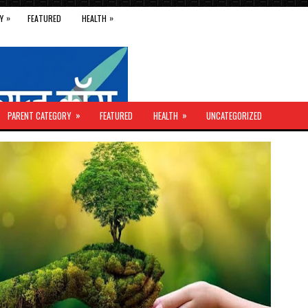
»
»
Y
FEATURED
HEALTH
»
»
PARENT CATEGORY
FEATURED
HEALTH
UNCATEGORIZED