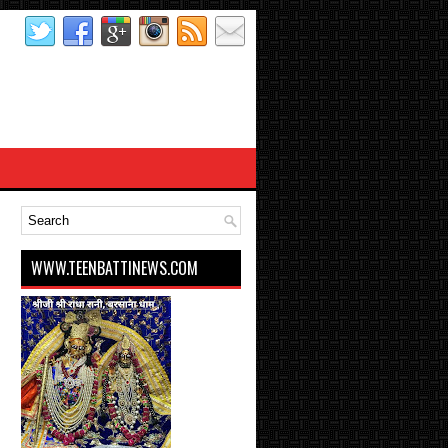
WWW.TEENBATTINEWS.COM