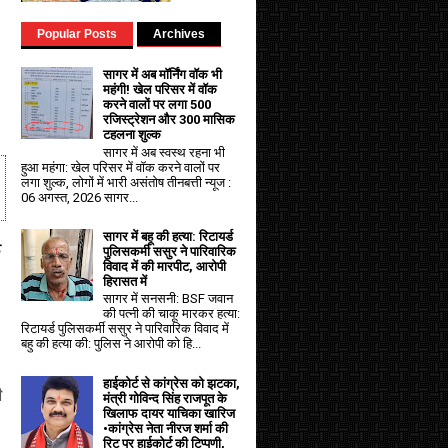
Popular Posts
Archives
सागर में अब मॉर्निंग वॉक भी
महंगी! खेल परिसर में वॉक
करने वालों पर लगा ₹500
रजिस्ट्रेशन और ₹300 मासिक
टहलना शुल्क
सागर में अब स्वस्थ रहना भी
हुआ महंगा: खेल परिसर में वॉक करने वालों पर
लगा शुल्क, लोगों में भारी असंतोष तीनबत्ती न्यूज :
06 अगस्त, 2026 सागर...
सागर में बहू की हत्या: रिटायर्ड
क
पुलिसकर्मी ससुर ने पारिवारिक
विवाद में की मारपीट, आरोपी
हिरासत में
सागर में सनसनी: BSF जवान
की पत्नी की चाकू मारकर हत्या:
रिटायर्ड पुलिसकर्मी ससुर ने पारिवारिक विवाद में
बहु की हत्या की: पुलिस ने आरोपी को हि...
हाईकोर्ट से कांग्रेस को झटका,
ी
मंत्री गोविन्द सिंह राजपूत के
खिलाफ दायर याचिका खारिज
•कांग्रेस नेता नीरज शर्मा की
रिट पर हाईकोर्ट की टिप्पणी,