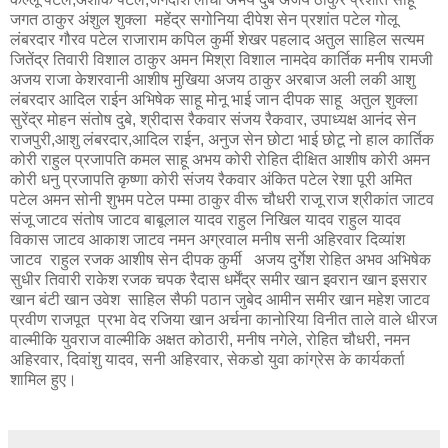
जगत ठाकुर अंशुल शुक्ला महेंद्र सगोनिया दीपेश सेन प्रशांत पटेल गोलू
लंबरदार गौरव पटेल राजाराम कपिल कुर्मी शेखर पहलाद अतुल साहिल सत्यम
जितेंद्र तिवारी विशाल ठाकुर अमन मिश्रा विशाल नामदेव कार्तिक मनीष रामजी
अजय राजा केशरवानी आशीष मुखिया अजय ठाकुर अरबाज अली लकी आशु
लंबरदार आदिल राईन अभिषेक साहू मोनू भाई जान दीपक साहू अतुल शुक्ला
सुरेंद्र मोहन संतोष दुबे, श्रीदास रैकवार संजय रैकवार, उपाध्यक्ष आनंद सेन
राजपुरी,आशु लंबरदार,आदिल राईन, अनुज सेन छोटा भाई छोटू नो हाल कार्तिक
कोरी राहुल प्रजापति कमल साहू अभय कोरी रोहित दीक्षित आशीष कोरी अमन
कोरी धनु प्रजापति कृष्णा कोरी संजय रैकवार अंकित पटेल रेशा पूरी अमित
पटेल अमन सोनी शुभम पटेल पम्मा ठाकुर वीरू चौधरी राजू राज श्रीकांत जाटव
संजू जाटव संतोष जाटव बाबूलाल यादव राहुल निखिल यादव राहुल यादव
विकास जाटव आकाश जाटव नमन अग्रवाल मनीष सनी अहिरवार दिव्यांश
जाटव राहुल रजक आशीष सेन दीपक कुर्मी अजय दुर्गेश रोहित अभव अभिषेक
सुधीर तिवारी राकेश रजक चपक रैदास धर्मेंद्र समीर खान इवरान खान इसरार
खान बंटी खान उवेश साहिल सैफी पठान जुबेद आमीन समीर खान महेश जाटव
प्रवीण राजपूत प्रभा वेद रजिया खान अर्चना कानोरिया विनीत ताले वाले धीरज
वाल्मीकि युवराज वाल्मीकि अक्षत कोठारी, मनीष नगेले, रोहित चौधरी, नमन
अहिरवार, दिवांशु यादव, सनी अहिरवार, सेकडो युवा कांग्रेस के कार्यकर्ता
शामिल हुए।