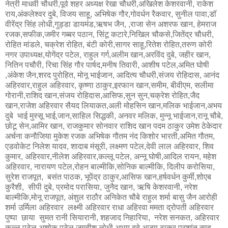
नेत्री माधवी चौधरी,पूर्व शहर अध्यक्ष रेखा चौधरी,अखिलेश केशरवानी, राकेश
राय,अंकलेश्वर दुबे, विजय साहू, अभिषेक गौर,गोवर्धन रैकवार, सुनील पावा,डॉ
वीरेंद्र सिंह लोधी,गुड्डा डायमंड,ऋषभ जैन, ,राजा सेन अशरफ खान, हेमराज
रजक,सफीक,जमीर गब्बर पठान, सिंटू कटारे,निखिल चौकसे,जितेंद्र चौधरी,
रोहित मांडले, चक्रेश रोहित, बंटी कोरी,सागर साहू,रितेश रोहित,तरुण कोरी
नगर उपाध्यक्ष,योगेंद्र पटेल, राहुल गर्ग,अलीम खान,अरविंद दुबे, जहीर खान,
नितिन पचौरी, रिचा सिंह गौर पार्षद,मनीष तिवारी, आशीष पटेल,अमित घोषी
,अंकेश जैन,शरद पुरोहित, मोनू भाईजान, आदित्य चौधरी,संजय रोहिदास, आनंद
अहिरवार,राहुल अहिरवार, कृष्णा ठाकुर,इरफान खान,समीम, बीवीएम, सलीमा
गोरानी,राशिद खान,संजय रोहिदास,आसिफ,सुन सुन,चक्रेश रोहित,जैद
खान,राजेश अहिरवार सैयद लियाकत,अली मोहसिन खान,मलिक भाईजान,अभय
दुबे भाई मुस्सू भाई,जान,साहिल सिद्धकी, अनवर मलिक, मुन्नू भाईजान,रानू चौबे,
छोटू सेन,आमिर खान, राजकुमार सोनवार राशिद खान पदम ठाकुर उमेश ठेकेदार
अर्चना कनौजिया मुकेश रजक अभिषेक गौतम नंद किशोर भारती,अमित गौतम,
एडवोकेट निलेश यादव, शादाब मंसूरी, लक्ष्मण पटेल,देवी लाल अहिरवार, शिव
कुमार, अहिरवार,नीलेश अहिरवार,कल्लू पटेल, अन्नू घोषी,आदिल रायन, महेश
अहिरवार, नारायण पटेल,रोहन बाल्मीकि,सोनिक बाल्मीकि, दिलीप करोसिया,
सुरेश राजपूत, बसंत पाठक, भूपेंद्र ठाकुर,आसिफ खान,हर्षवर्धन कुर्मी,शोएब
कुरैशी, सीपी दुबे, प्रमोद परासिया, जुनैद खान, ऋषि केशरवानी, नरेश
बाल्मीकि,मोनू राजपूत, अंशुल राठौर अनिकेत चौबे राहुल शर्मा बासु जैन आरोही
शर्मा उर्मिला अहिरवार लक्ष्मी अहिरवार राधा अहिरवा ममता द्रोपती अहिरवार
पुष्पा छाया सुमत रानी सियारानी, शहजाद निहारिया, नरेश सनकत, अहिरवार
कल्लू पटेल,अशोक पटेल,जगदीश लोधी अभय दुबे अजय ठाकुर प्रशांत साहू