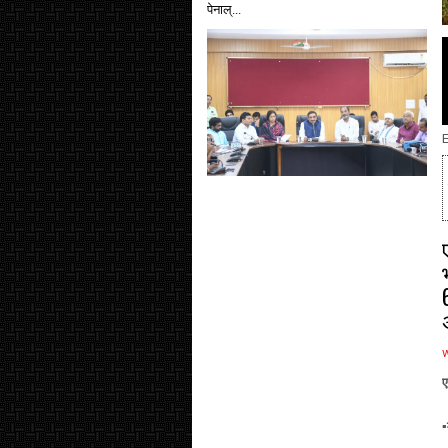
पेनाल्...
E
ए
▪