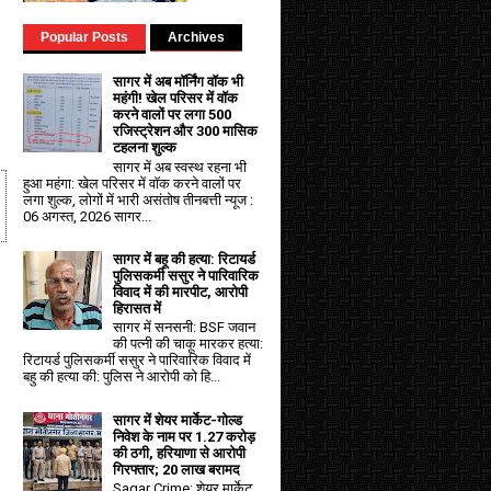
Popular Posts
Archives
सागर में अब मॉर्निंग वॉक भी
महंगी! खेल परिसर में वॉक
करने वालों पर लगा ₹500
रजिस्ट्रेशन और ₹300 मासिक
टहलना शुल्क
सागर में अब स्वस्थ रहना भी
हुआ महंगा: खेल परिसर में वॉक करने वालों पर
लगा शुल्क, लोगों में भारी असंतोष तीनबत्ती न्यूज :
06 अगस्त, 2026 सागर...
सागर में बहू की हत्या: रिटायर्ड
पुलिसकर्मी ससुर ने पारिवारिक
विवाद में की मारपीट, आरोपी
हिरासत में
सागर में सनसनी: BSF जवान
की पत्नी की चाकू मारकर हत्या:
रिटायर्ड पुलिसकर्मी ससुर ने पारिवारिक विवाद में
बहु की हत्या की: पुलिस ने आरोपी को हि...
सागर में शेयर मार्केट-गोल्ड
निवेश के नाम पर 1.27 करोड़
की ठगी, हरियाणा से आरोपी
गिरफ्तार; 20 लाख बरामद
Sagar Crime: शेयर मार्केट