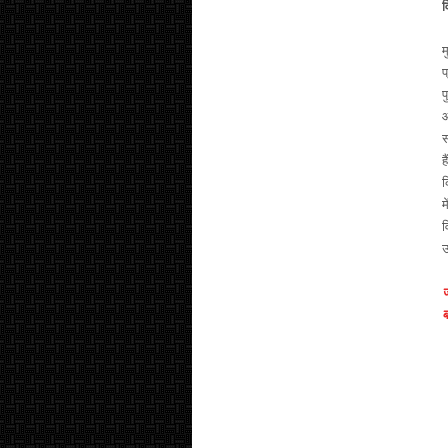
व
म
प
प
औ
स
ह
क
म
व
उ
ज
ब