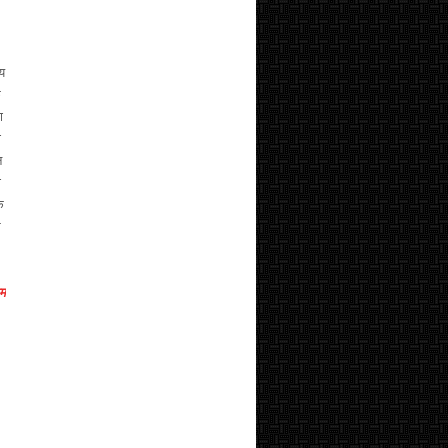
्य
ं
ा
ा
न
ी
क
े
गम