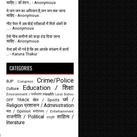
चाहिए। डॉ वंदन...
- Anonymous
ये जन जन का अभियान है,जन जन तक जाना
चाहिए
- Anonymous
नीट पेपर में अब बोर्ड परीक्षाओं में मिले अंकों के
...
- Anonymous
ऐसे नीच कमीनो को कड़ा दंड दिया जाना
चाहिए
- Anonymous
भैया हमें भी गर्व है कि हम आपके संरक्षण में कार्य
...
- Karuna Thakur
CATEGORIES
Crime/Police
BJP
Congress
Education / शिक्षा
Culture
Health
Environment / पर्यावरण
Local Bodies
धर्म /
OFF TRACK
खेल / Sports
Religion
प्रशासन / Administration
मत / Opinion
मनोरंजन / Entertainment
राजनीति / Political
साहित्य /
संस्कृति
literature
ै।