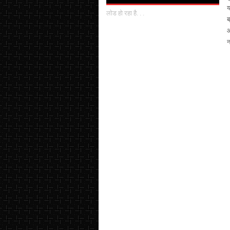
य
लोड हो रहा है. . .
ब
आ
न