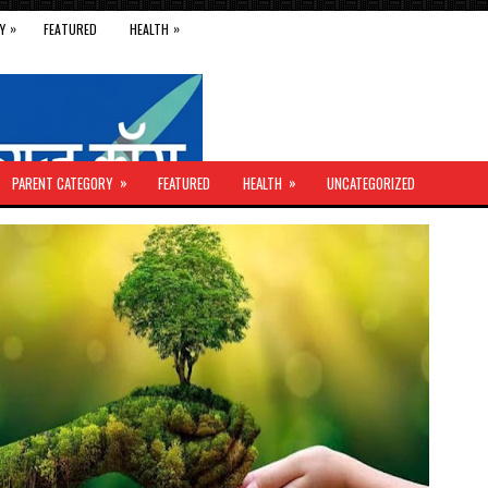
»
»
Y
FEATURED
HEALTH
»
»
PARENT CATEGORY
FEATURED
HEALTH
UNCATEGORIZED