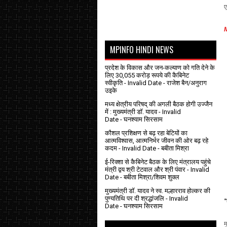
ए
M
MPINFO HINDI NEWS
प्रदेश के विकास और जन-कल्याण को गति देने के
लिए 30,055 करोड़ रूपये की कैबिनेट
स्वीकृति
- Invalid Date
- राजेश बैन/अनुराग
उइके
मध्य क्षेत्रीय परिषद् की अगली बैठक होगी उज्जैन
में : मुख्यमंत्री डॉ. यादव
- Invalid
Date
- घनश्याम सिरसाम
कौशल प्रशिक्षण से बढ़ रहा बेटियों का
आत्मविश्वास, आत्मनिर्भर जीवन की ओर बढ़ रहे
कदम
- Invalid Date
- बबीता मिश्रा
ई-रिक्शा से कैबिनेट बैठक के लिए मंत्रालय पहुंचे
मंत्री द्वय श्री टेटवाल और श्री पंवार
- Invalid
Date
- बबीता मिश्रा/शिवम शुक्ल
मुख्यमंत्री डॉ. यादव ने स्व. मल्हारराव होल्कर की
पुण्यतिथि पर दी श्रद्धांजलि
- Invalid
"
Date
- घनश्याम सिरसाम
म