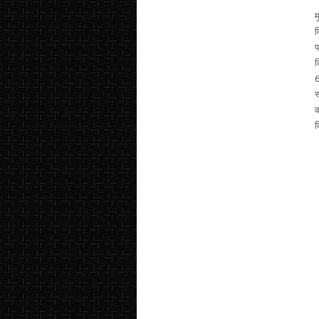
म
व
प
क
6
स
क
व