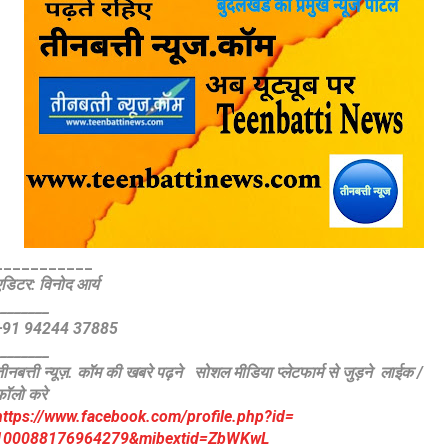
___________
एडिटर: विनोद आर्य
________
+91 94244 37885
________
ीनबत्ती न्यूज़. कॉम की खबरे पढ़ने
सोशल मीडिया प्लेटफार्म से जुड़ने लाईक /
फॉलो करे
https://www.facebook.com/
profile.php?id=
100088176964279&mibextid=
ZbWKwL