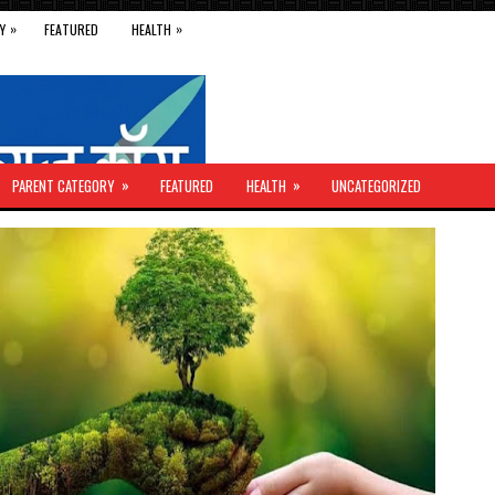
»
»
Y
FEATURED
HEALTH
»
»
PARENT CATEGORY
FEATURED
HEALTH
UNCATEGORIZED