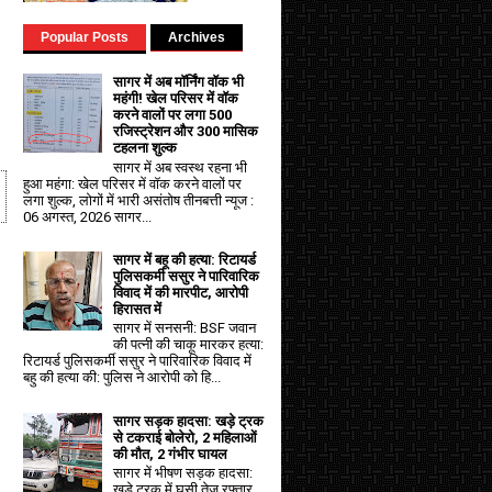
Popular Posts
Archives
सागर में अब मॉर्निंग वॉक भी
महंगी! खेल परिसर में वॉक
करने वालों पर लगा ₹500
रजिस्ट्रेशन और ₹300 मासिक
टहलना शुल्क
सागर में अब स्वस्थ रहना भी
हुआ महंगा: खेल परिसर में वॉक करने वालों पर
लगा शुल्क, लोगों में भारी असंतोष तीनबत्ती न्यूज :
06 अगस्त, 2026 सागर...
सागर में बहू की हत्या: रिटायर्ड
पुलिसकर्मी ससुर ने पारिवारिक
विवाद में की मारपीट, आरोपी
हिरासत में
सागर में सनसनी: BSF जवान
की पत्नी की चाकू मारकर हत्या:
रिटायर्ड पुलिसकर्मी ससुर ने पारिवारिक विवाद में
बहु की हत्या की: पुलिस ने आरोपी को हि...
सागर सड़क हादसा: खड़े ट्रक
से टकराई बोलेरो, 2 महिलाओं
की मौत, 2 गंभीर घायल
सागर में भीषण सड़क हादसा:
खड़े ट्रक में घुसी तेज रफ्तार