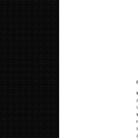
त
आ
ज
श
म