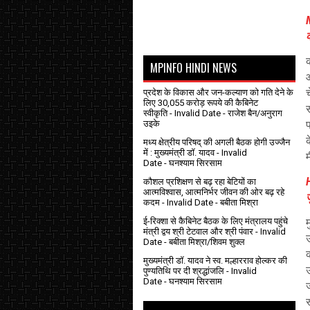
M
क
MPINFO HINDI NEWS
आ
च
प्रदेश के विकास और जन-कल्याण को गति देने के
लिए 30,055 करोड़ रूपये की कैबिनेट
स
स्वीकृति
- Invalid Date
- राजेश बैन/अनुराग
उइके
प
क
मध्य क्षेत्रीय परिषद् की अगली बैठक होगी उज्जैन
में : मुख्यमंत्री डॉ. यादव
- Invalid
Date
- घनश्याम सिरसाम
कौशल प्रशिक्षण से बढ़ रहा बेटियों का
आत्मविश्वास, आत्मनिर्भर जीवन की ओर बढ़ रहे
कदम
- Invalid Date
- बबीता मिश्रा
ई-रिक्शा से कैबिनेट बैठक के लिए मंत्रालय पहुंचे
म
मंत्री द्वय श्री टेटवाल और श्री पंवार
- Invalid
Date
- बबीता मिश्रा/शिवम शुक्ल
क
मुख्यमंत्री डॉ. यादव ने स्व. मल्हारराव होल्कर की
पुण्यतिथि पर दी श्रद्धांजलि
- Invalid
Date
- घनश्याम सिरसाम
ज
र