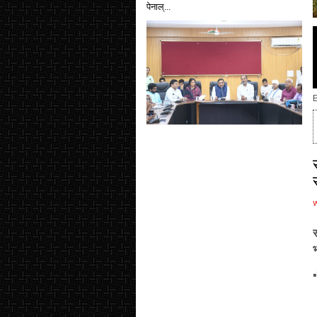
पेनाल्...
E
▪