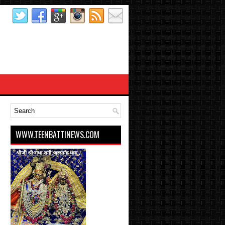
WWW.TEENBATTINEWS.COM