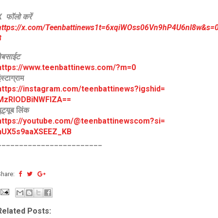
X फॉलो करें
https://x.com/Teenbattinews1t=6xqiWOss06Vn9hP4U6nl8w&s=
8
वेबसाईट
https://www.teenbattinews.com/
?m=0
ंस्टाग्राम
https://instagram.com/
teenbattinews?igshid=
MzRlODBiNWFlZA==
ूट्यूब लिंक
https://youtube.com/@
teenbattinewscom?si=
hUX5s9aaXSEEZ_KB
________________________
Share:
Related Posts: