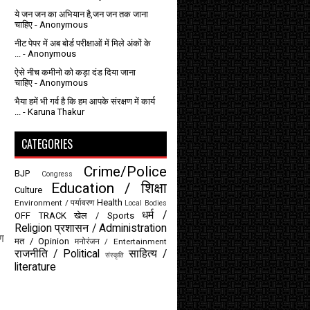
ये जन जन का अभियान है,जन जन तक जाना
चाहिए
- Anonymous
नीट पेपर में अब बोर्ड परीक्षाओं में मिले अंकों के
...
- Anonymous
ऐसे नीच कमीनो को कड़ा दंड दिया जाना
चाहिए
- Anonymous
भैया हमें भी गर्व है कि हम आपके संरक्षण में कार्य
...
- Karuna Thakur
CATEGORIES
Crime/Police
BJP
Congress
Education / शिक्षा
Culture
Health
Environment / पर्यावरण
Local Bodies
धर्म /
OFF TRACK
खेल / Sports
Religion
प्रशासन / Administration
ण
मत / Opinion
मनोरंजन / Entertainment
राजनीति / Political
साहित्य /
संस्कृति
literature