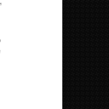
ंत
त
ं