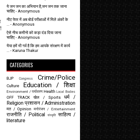
ये जन जन का अभियान है,जन जन तक जाना
चाहिए
- Anonymous
नीट पेपर में अब बोर्ड परीक्षाओं में मिले अंकों के
ह
...
- Anonymous
ं
ऐसे नीच कमीनो को कड़ा दंड दिया जाना
चाहिए
- Anonymous
भैया हमें भी गर्व है कि हम आपके संरक्षण में कार्य
...
- Karuna Thakur
CATEGORIES
Crime/Police
BJP
Congress
Education / शिक्षा
Culture
Health
Environment / पर्यावरण
Local Bodies
धर्म /
OFF TRACK
खेल / Sports
Religion
प्रशासन / Administration
मत / Opinion
मनोरंजन / Entertainment
राजनीति / Political
साहित्य /
संस्कृति
literature