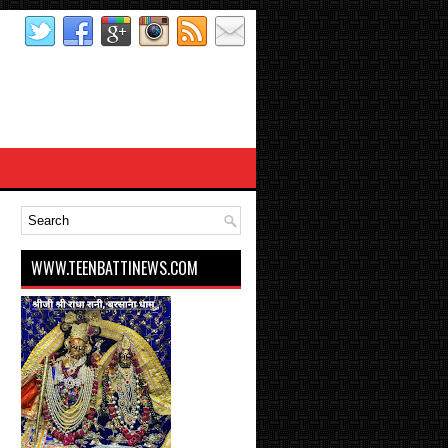
WWW.TEENBATTINEWS.COM