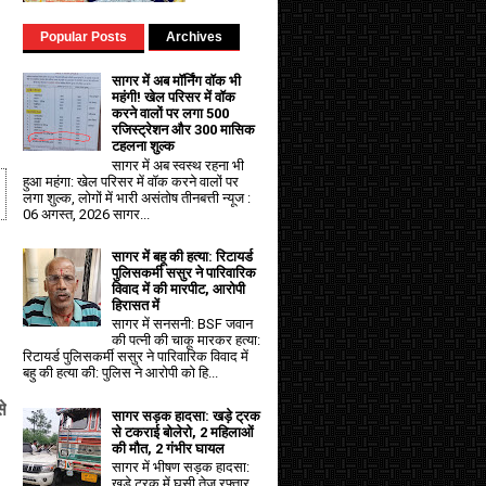
Popular Posts
Archives
सागर में अब मॉर्निंग वॉक भी
महंगी! खेल परिसर में वॉक
करने वालों पर लगा ₹500
रजिस्ट्रेशन और ₹300 मासिक
टहलना शुल्क
सागर में अब स्वस्थ रहना भी
हुआ महंगा: खेल परिसर में वॉक करने वालों पर
लगा शुल्क, लोगों में भारी असंतोष तीनबत्ती न्यूज :
06 अगस्त, 2026 सागर...
सागर में बहू की हत्या: रिटायर्ड
पुलिसकर्मी ससुर ने पारिवारिक
विवाद में की मारपीट, आरोपी
हिरासत में
सागर में सनसनी: BSF जवान
की पत्नी की चाकू मारकर हत्या:
रिटायर्ड पुलिसकर्मी ससुर ने पारिवारिक विवाद में
बहु की हत्या की: पुलिस ने आरोपी को हि...
से
सागर सड़क हादसा: खड़े ट्रक
से टकराई बोलेरो, 2 महिलाओं
की मौत, 2 गंभीर घायल
सागर में भीषण सड़क हादसा:
खड़े ट्रक में घुसी तेज रफ्तार