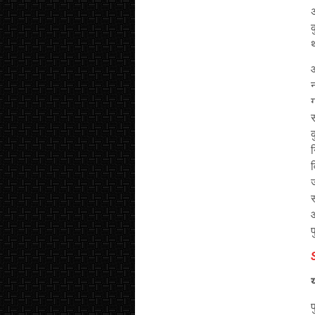
अ
आ
न
स
क
व
स
प
S