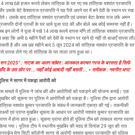
14 लाख 68 हजार रूपये लेकर तांत्रिक के घर गए तब तांत्रिक यशवंत प्रजापति
र उसके बेटे केशवराज प्रजापति ने यह पैसे अपने घर में बने देवी के स्थान पर रख
दिये। उसके बाद तांत्रिक यशवंत प्रजापति एवं उसका बेटा केशव राज उर्फ अमन
्रजापति दोनों प्रार्थी के घर आये पूजा पाठ की और बोले अब कोई समस्या नहीं हैं।
ब इन लोगों ने पूजा में रखे 14 लाख रूपये वापस माँगे तो तांत्रिक यशवंत प्रजापति
े कहा कि अभी 6 महीने पैसों को देवी के स्थान पर रहने दो नहीं तो बाधाएँ वापस लौ
सकती है और अब छह महीने बाद 5 जून 2024 को तांत्रिक यशवंत प्रजापति के घर
पैसे वापस लेने गए तो तांत्रिक के घर ताला लगा हुआ था।
“सन 2025” : नाटक का अलग फ्लेवर : आजकल कल्चर गरज के बरसता है सिर्फ
चाँद के उस छोर पर ...जहाँ कोई आबादी नहीं बसती ... ▪️ समीक्षक : नवनीत धगट
ुलिस ने सागर में पकड़ा आरोपी को
इस मामले में पुलिस ने जांच की और आरोपियों को पकड़ने की योजना बनाई। एक
मुखबिर की सूचना पर पुलिस ने आरोपियों को पकड़ा है। पुलिस टीम द्वारा आरोपी
तांत्रिक यशवंत कुमार प्रजापति के संबंध में जानकारी एकत्र की गई। तकनीकी
ाक्ष्यों एवं प्राप्त मुखबिर सूचना के आधार पर आरोपी यशवंत कुमार प्रजापति का
ागर में होना ज्ञात हुआ। सूचना प्राप्त होते ही पुलिस टीम को तत्काल सागर रवाना
किया गया।
पुलिस टीम ने स्थानीय मुखबिर की मदद से दिनांक 29 जून की रात
सनराईज मेगा सिटी कॉलोनी सागर से आरोपी यशवंत कुमार प्रजापति को पुलिस