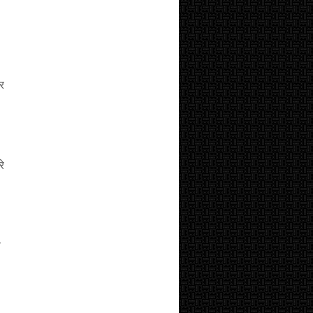
पर
रे
ा