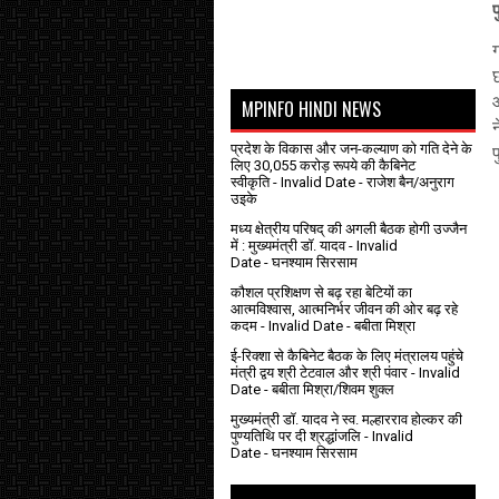
ग
MPINFO HINDI NEWS
प्रदेश के विकास और जन-कल्याण को गति देने के
प
लिए 30,055 करोड़ रूपये की कैबिनेट
स्वीकृति
- Invalid Date
- राजेश बैन/अनुराग
उइके
मध्य क्षेत्रीय परिषद् की अगली बैठक होगी उज्जैन
में : मुख्यमंत्री डॉ. यादव
- Invalid
Date
- घनश्याम सिरसाम
कौशल प्रशिक्षण से बढ़ रहा बेटियों का
आत्मविश्वास, आत्मनिर्भर जीवन की ओर बढ़ रहे
कदम
- Invalid Date
- बबीता मिश्रा
ई-रिक्शा से कैबिनेट बैठक के लिए मंत्रालय पहुंचे
मंत्री द्वय श्री टेटवाल और श्री पंवार
- Invalid
Date
- बबीता मिश्रा/शिवम शुक्ल
मुख्यमंत्री डॉ. यादव ने स्व. मल्हारराव होल्कर की
पुण्यतिथि पर दी श्रद्धांजलि
- Invalid
Date
- घनश्याम सिरसाम