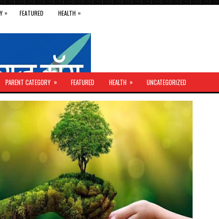
»
»
Y
FEATURED
HEALTH
»
»
PARENT CATEGORY
FEATURED
HEALTH
UNCATEGORIZED