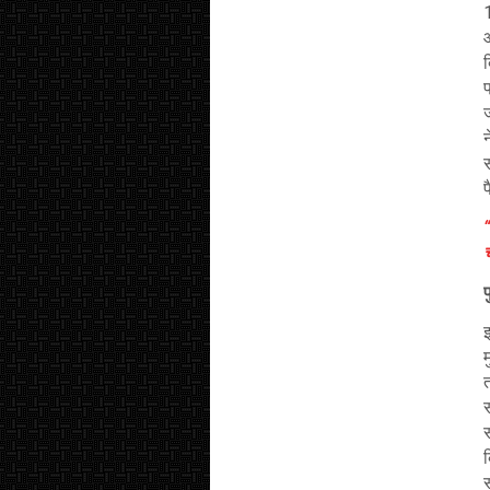
औ
प
ज
न
प
स
स