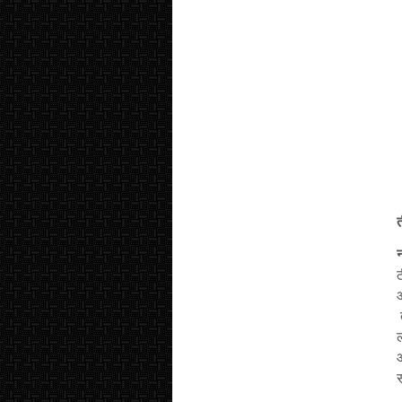
त
न
औ
स