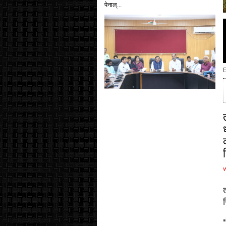
पेनाल्...
E
त
ग
▪