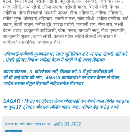
पटैल, कमला पटैल, प्रतिभा सोनी, मधु सोनी, मीना रैकवार, निधि चौरसिया,
ममता सोनी, माया सोनी, लीला पाठक, द्रोपती यादव, शिल्पी कोरी, मेनका
भदोरिया, मीना विश्वकर्मा, जयश्री पाठक, मीना अहिरवार, अनीता अहिरवार,
मनीषा गुप्ता, जीराबाई अहिरवार, रजनी पाठक, नर्वद लोधी, अमीता पटैरिया, वर्षा
चढार, रेवती ठाकुर, मनीषा दुबे, शारदा पचौरी, गायत्री राय, रीना राय, लक्ष्मी,
वंदना चढार, देवकुमारी आदिवासी, खेमा, ममता, भागवती साहू, गीता प्रजापति,
राजकुमारी शुक्ला, कृष्णा लोधी, कमला पटैल सहित सैकडों की संख्या में
कार्यकर्ता / सहायिका उपस्थित थी।
अधिकारी-कर्मचारी मुख्यालय पर रहना सुनिश्चित करें, अन्यथा नोकरी नही करे
: मंत्री भूपेन्द्र सिंह★ समीक्षा बैठक में मंत्री ने दी सख्त हिदायत
व्यापम घोटाला - 3 ,कांस्टेबल भर्ती, शिक्षक वर्ग -3 में हुये फर्जीवाड़े की
सी.बी.आई जांच की मांग , ★NSUI कार्यकर्ताओ पर वाटर केनन से रोका,
प्रदेश अध्यक्ष मंजुल त्रिपाठी सहितअनेक गिरफ्तार
SAGAR : किराए पर ट्रैक्टर लेकर धोखाधड़ी कर बेचने वाला गिरोह पकड़ाया
★ कुल 17 ट्रेक्टर और एक लोडिंग वाहन जब्त , कीमत डेढ़ करोड़ रुपये
www.teenbattinews.com
-
अप्रैल 03, 2022