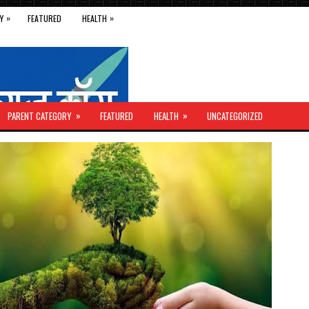
»
»
Y
FEATURED
HEALTH
»
»
PARENT CATEGORY
FEATURED
HEALTH
UNCATEGORIZED