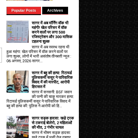
Popular Posts
Archives
सागर में अब मॉर्निंग वॉक भी
महंगी! खेल परिसर में वॉक
करने वालों पर लगा ₹500
रजिस्ट्रेशन और ₹300 मासिक
टहलना शुल्क
सागर में अब स्वस्थ रहना भी
हुआ महंगा: खेल परिसर में वॉक करने वालों पर
लगा शुल्क, लोगों में भारी असंतोष तीनबत्ती न्यूज :
06 अगस्त, 2026 सागर...
सागर में बहू की हत्या: रिटायर्ड
पुलिसकर्मी ससुर ने पारिवारिक
विवाद में की मारपीट, आरोपी
हिरासत में
सागर में सनसनी: BSF जवान
की पत्नी की चाकू मारकर हत्या:
रिटायर्ड पुलिसकर्मी ससुर ने पारिवारिक विवाद में
बहु की हत्या की: पुलिस ने आरोपी को हि...
सागर सड़क हादसा: खड़े ट्रक
से टकराई बोलेरो, 2 महिलाओं
की मौत, 2 गंभीर घायल
सागर में भीषण सड़क हादसा:
खड़े ट्रक में घुसी तेज रफ्तार