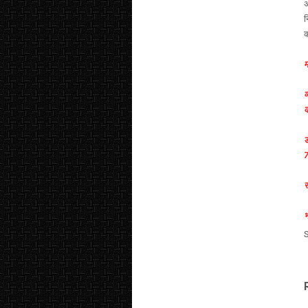
अ
न
क
म
व
क
ड
7
स
भ