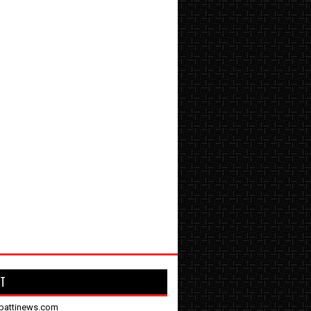
T
battinews.com