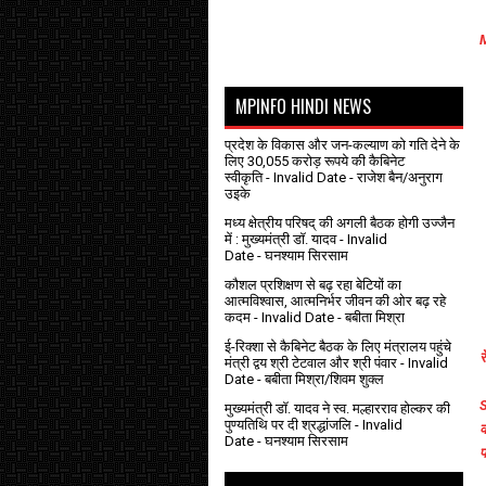
M
MPINFO HINDI NEWS
प्रदेश के विकास और जन-कल्याण को गति देने के
लिए 30,055 करोड़ रूपये की कैबिनेट
स्वीकृति
- Invalid Date
- राजेश बैन/अनुराग
उइके
मध्य क्षेत्रीय परिषद् की अगली बैठक होगी उज्जैन
में : मुख्यमंत्री डॉ. यादव
- Invalid
Date
- घनश्याम सिरसाम
कौशल प्रशिक्षण से बढ़ रहा बेटियों का
आत्मविश्वास, आत्मनिर्भर जीवन की ओर बढ़ रहे
कदम
- Invalid Date
- बबीता मिश्रा
ई-रिक्शा से कैबिनेट बैठक के लिए मंत्रालय पहुंचे
र
मंत्री द्वय श्री टेटवाल और श्री पंवार
- Invalid
Date
- बबीता मिश्रा/शिवम शुक्ल
S
मुख्यमंत्री डॉ. यादव ने स्व. मल्हारराव होल्कर की
पुण्यतिथि पर दी श्रद्धांजलि
- Invalid
क
Date
- घनश्याम सिरसाम
प