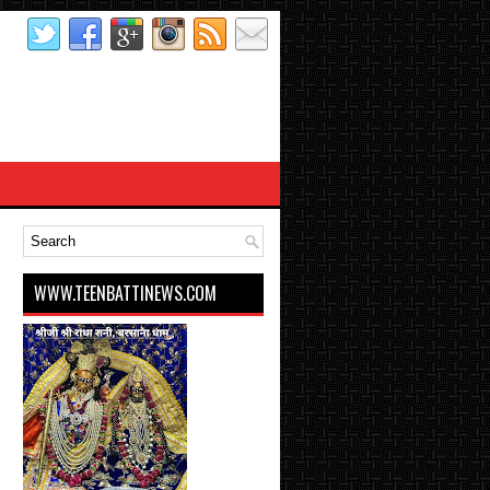
WWW.TEENBATTINEWS.COM