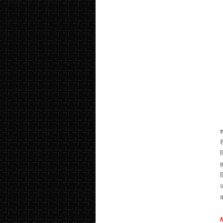
श
र
स
ह
क
ज
क
M