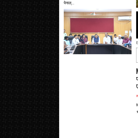
पेनाल्...
E
M
★