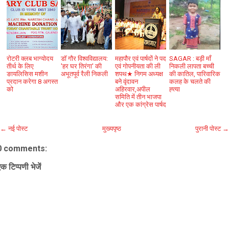
रोटरी क्लब भाग्योदय
डॉ गौर विश्वविद्यालय:
महापौर एवं पार्षदों ने पद
SAGAR : बड़ी माँ
तीर्थ के लिए
'हर घर तिरंगा' की
एवं गोपनीयता की ली
निकली लापता बच्ची
ङायलिसिस मशीन
अभूतपूर्व रैली निकली
शपथ★ निगम अध्यक्ष
की कातिल, पारिवारिक
प्रदान करेगा 8 अगस्त
बने वृंदावन
कलह के चलते की
को
अहिरवार,अपील
ह्त्या
समिति में तीन भाजपा
और एक कांग्रेस पार्षद
← नई पोस्ट
मुख्यपृष्ठ
पुरानी पोस्ट →
0 comments:
क टिप्पणी भेजें