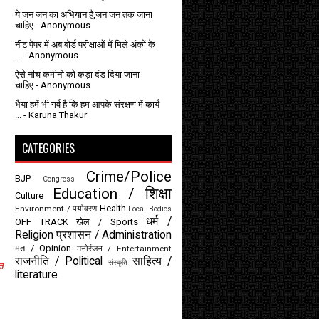
ये जन जन का अभियान है,जन जन तक जाना
चाहिए
- Anonymous
नीट पेपर में अब बोर्ड परीक्षाओं में मिले अंकों के
...
- Anonymous
ऐसे नीच कमीनो को कड़ा दंड दिया जाना
चाहिए
- Anonymous
भैया हमें भी गर्व है कि हम आपके संरक्षण में कार्य
...
- Karuna Thakur
CATEGORIES
Crime/Police
BJP
Congress
Education / शिक्षा
Culture
Health
Environment / पर्यावरण
Local Bodies
धर्म /
OFF TRACK
खेल / Sports
Religion
प्रशासन / Administration
मत / Opinion
मनोरंजन / Entertainment
राजनीति / Political
साहित्य /
संस्कृति
त
literature