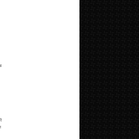
ाख
की
न