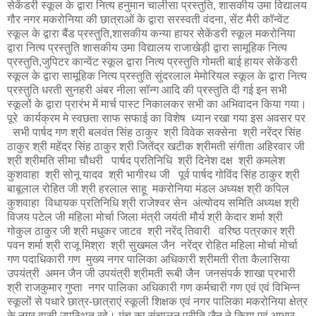
सेकेंडरी स्कूल के द्वारा नित्य हनुमान चालीसा प्रस्तुति, शासकीय उमा विद्यालय
गौर नगर मकरोनिया की छात्राओं के द्वारा सरस्वती वंदना, सेंट मैरी कॉन्वेंट
स्कूल के द्वारा बैंड प्रस्तुति,शासकीय कन्या हायर सेकेंडरी स्कूल मकरोनिया
द्वारा नित्य प्रस्तुति शासकीय उमा विद्यालय राजाखेड़ी द्वारा सामूहिक नित्य
प्रस्तुति,जुपिटर कान्वेंट स्कूल द्वारा नित्य प्रस्तुति गोमती बाई हायर सेकेंडरी
स्कूल के द्वारा सामूहिक नित्य प्रस्तुति सुंदरलाल मेमोरियल स्कूल के द्वारा नित्य
प्रस्तुति धरती सुनहरी अंबर नीला सॉन्ग आदि की प्रस्तुति दी गई इन सभी
स्कूलों के द्वारा प्रारंभ में मार्च पास्ट निकालकर सभी का अभिवादन किया गया।
पूरे कार्यक्रम मे स्वछता साफ सफाई का विशेष ध्यान रखा गया इस अवसर पर
सभी पार्षद गण श्री बलवंत सिंह ठाकुर श्री विवेक सक्सेना श्री नरेंद्र सिंह
ठाकुर श्री महेंद्र सिंह ठाकुर श्री जितेंद्र खटीक श्रीमती संगीता अहिरवार जी
श्री श्रीमति सीमा चौधरी पार्षद प्रतिनिधि श्री दिनेश दक्ष श्री कमलेश
कुशवाहा श्री सोनू यादव श्री भागीरथ जी पूर्व पार्षद गोविंद सिंह ठाकुर श्री
बाबूलाल रोहित जी श्री हरलाल साहू मकरोनिया मंडल अध्यक्ष श्री कपिल
कुशवाहा विधायक प्रतिनिधि श्री राजेश्वर सेन अंत्योदय समिति अध्यक्ष श्री
विजय पटेल जी महिला मोर्चा जिला मंत्री जयंती मौर्य श्री केदार शर्मा श्री
गोकुल ठाकुर जी श्री मधुकर जाटव श्री नरेंद् तिवारी वरिष्ठ पत्रकार श्री
पवन शर्मा श्री राजू मिश्रा श्री सुखमल जैन नरेंद्र रोहित महिला मोर्चा मोर्चा
गण पदाधिकारी गण मुख्य नगर पालिका अधिकारी श्रीमती रीता कैलासिया
उपयंत्री अमन जैन जी उपयंत्री श्रीमती रूबी जैन जनसंपर्क शाखा प्रभारी
श्री राजकुमार गुप्ता नगर पालिका अधिकारी गण कर्मचारी गण एवं एवं विभिन्न
स्कूलों से पधारे छात्र-छात्राएं स्कूली शिक्षक एवं नगर पालिका मकरोनिया क्षेत्र
के नगर वासी उपस्थित रहे। मंच का संचालन प्रीति जैन ने किया एवं आभार