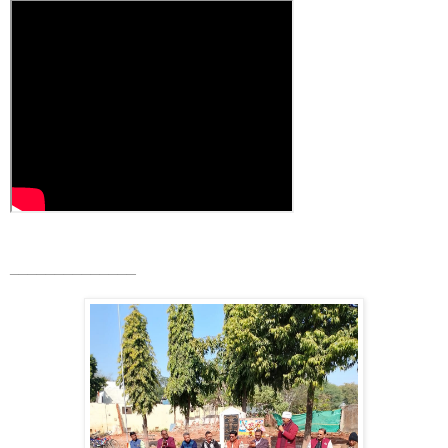
______________