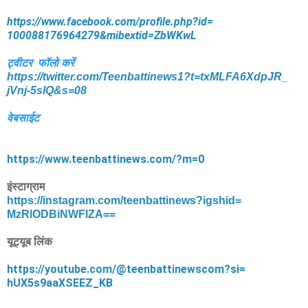
https://www.facebook.com/
profile.php?id=
100088176964279&mibextid=
ZbWKwL
ट्वीटर फॉलो करें
https://twitter.com/
Teenbattinews1?t=txMLFA6XdpJR_
jVnj-5sIQ&s=08
वेबसाईट
https://www.teenbattinews.com/
?m=0
इंस्टाग्राम
https://instagram.com/
teenbattinews?igshid=
MzRlODBiNWFlZA==
यूट्यूब लिंक
https://youtube.com/@
teenbattinewscom?si=
hUX5s9aaXSEEZ_KB