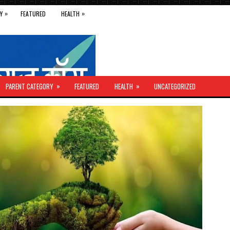
»
»
Y
FEATURED
HEALTH
»
»
PARENT CATEGORY
FEATURED
HEALTH
UNCATEGORIZED