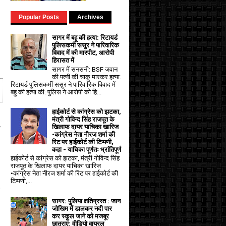
Popular Posts
Archives
सागर में बहू की हत्या: रिटायर्ड
पुलिसकर्मी ससुर ने पारिवारिक
विवाद में की मारपीट, आरोपी
हिरासत में
सागर में सनसनी: BSF जवान
की पत्नी की चाकू मारकर हत्या:
रिटायर्ड पुलिसकर्मी ससुर ने पारिवारिक विवाद में
बहु की हत्या की: पुलिस ने आरोपी को हि...
हाईकोर्ट से कांग्रेस को झटका,
मंत्री गोविन्द सिंह राजपूत के
खिलाफ दायर याचिका खारिज
•कांग्रेस नेता नीरज शर्मा की
रिट पर हाईकोर्ट की टिप्पणी,
कहा - याचिका पूर्णतः भ्रांतिपूर्ण
हाईकोर्ट से कांग्रेस को झटका, मंत्री गोविन्द सिंह
राजपूत के खिलाफ दायर याचिका खारिज
•कांग्रेस नेता नीरज शर्मा की रिट पर हाईकोर्ट की
टिप्पणी,...
सागर: पुलिया क्षतिग्रस्त : जान
जोखिम में डालकर नदी पार
कर स्कूल जाने को मजबूर
छात्राएं: वीडियो वायरल