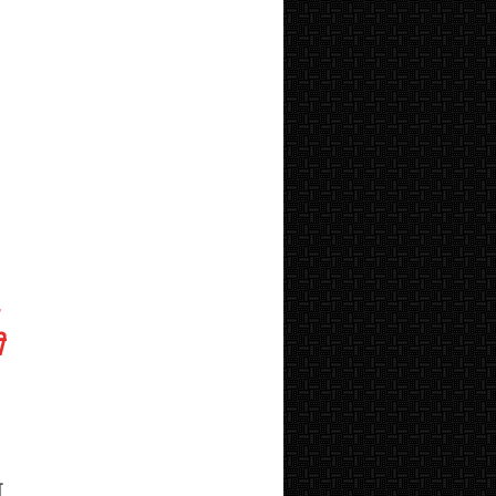
,
ी
म