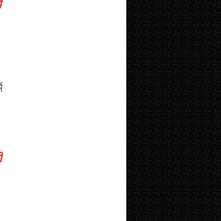
ं
ं
ी