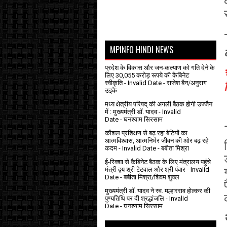
MPINFO HINDI NEWS
प्रदेश के विकास और जन-कल्याण को गति देने के
लिए 30,055 करोड़ रूपये की कैबिनेट
स्वीकृति
- Invalid Date
- राजेश बैन/अनुराग
उइके
मध्य क्षेत्रीय परिषद् की अगली बैठक होगी उज्जैन
में : मुख्यमंत्री डॉ. यादव
- Invalid
Date
- घनश्याम सिरसाम
कौशल प्रशिक्षण से बढ़ रहा बेटियों का
आत्मविश्वास, आत्मनिर्भर जीवन की ओर बढ़ रहे
कदम
- Invalid Date
- बबीता मिश्रा
ई-रिक्शा से कैबिनेट बैठक के लिए मंत्रालय पहुंचे
मंत्री द्वय श्री टेटवाल और श्री पंवार
- Invalid
Date
- बबीता मिश्रा/शिवम शुक्ल
मुख्यमंत्री डॉ. यादव ने स्व. मल्हारराव होल्कर की
पुण्यतिथि पर दी श्रद्धांजलि
- Invalid
Date
- घनश्याम सिरसाम