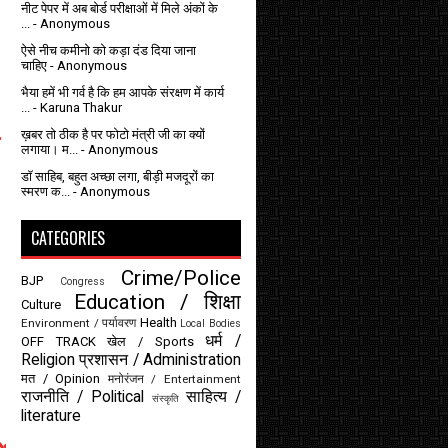
नीट पेपर में अब बोर्ड परीक्षाओं में मिले अंकों के
...
- Anonymous
ऐसे नीच कमीनो को कड़ा दंड दिया जाना
चाहिए
- Anonymous
भैया हमें भी गर्व है कि हम आपके संरक्षण में कार्य
...
- Karuna Thakur
ख़बर तो ठीक है पर फोटो मंत्री जी का क्यों
लगाया। म...
- Anonymous
डॉ साहिब, बहुत अच्छा लगा, बीड़ी मजदूरों का
स्मरण क...
- Anonymous
CATEGORIES
Crime/Police
BJP
Congress
Education / शिक्षा
Culture
Health
Environment / पर्यावरण
Local Bodies
धर्म /
OFF TRACK
खेल / Sports
Religion
प्रशासन / Administration
मत / Opinion
मनोरंजन / Entertainment
राजनीति / Political
साहित्य /
संस्कृति
literature