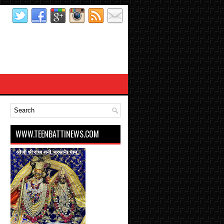
WWW.TEENBATTINEWS.COM