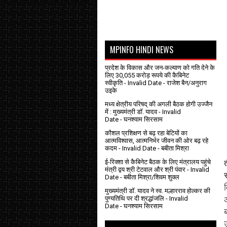
MPINFO HINDI NEWS
प्रदेश के विकास और जन-कल्याण को गति देने के
लिए 30,055 करोड़ रूपये की कैबिनेट
स्वीकृति
- Invalid Date
- राजेश बैन/अनुराग
उइके
मध्य क्षेत्रीय परिषद् की अगली बैठक होगी उज्जैन
में : मुख्यमंत्री डॉ. यादव
- Invalid
Date
- घनश्याम सिरसाम
कौशल प्रशिक्षण से बढ़ रहा बेटियों का
आत्मविश्वास, आत्मनिर्भर जीवन की ओर बढ़ रहे
कदम
- Invalid Date
- बबीता मिश्रा
ई-रिक्शा से कैबिनेट बैठक के लिए मंत्रालय पहुंचे
त
मंत्री द्वय श्री टेटवाल और श्री पंवार
- Invalid
Date
- बबीता मिश्रा/शिवम शुक्ल
मुख्यमंत्री डॉ. यादव ने स्व. मल्हारराव होल्कर की
पुण्यतिथि पर दी श्रद्धांजलि
- Invalid
Date
- घनश्याम सिरसाम