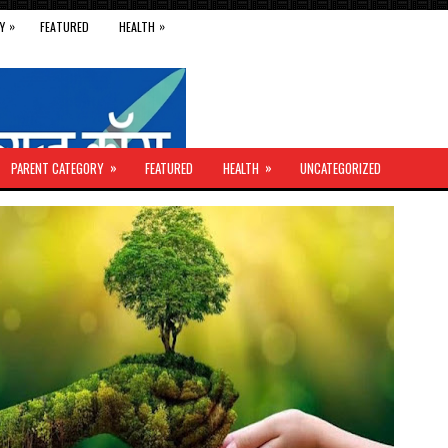
»
»
Y
FEATURED
HEALTH
»
»
PARENT CATEGORY
FEATURED
HEALTH
UNCATEGORIZED