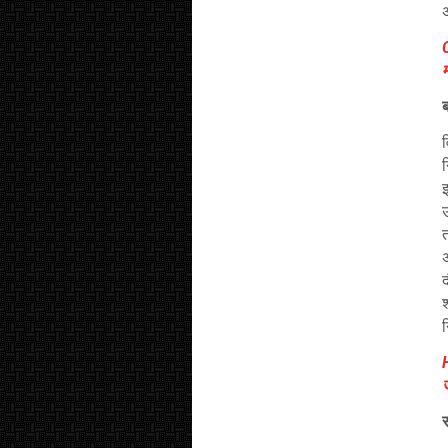
ब
न
इ
उ
त
द
श
न