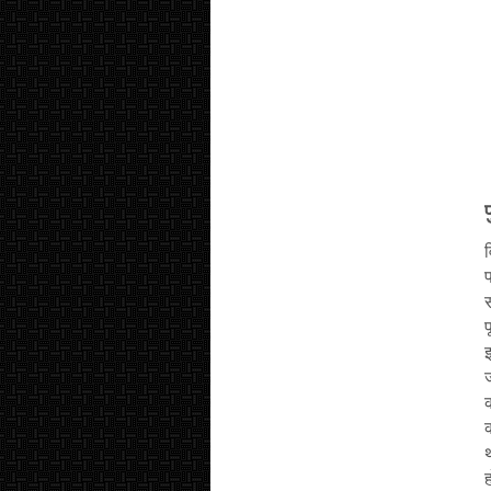
प
व
प
स
प
इ
ज
क
क
थ
ह