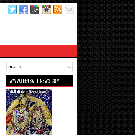
WWW.TEENBATTINEWS.COM