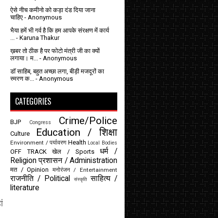
ऐसे नीच कमीनो को कड़ा दंड दिया जाना
चाहिए
- Anonymous
भैया हमें भी गर्व है कि हम आपके संरक्षण में कार्य
...
- Karuna Thakur
ख़बर तो ठीक है पर फोटो मंत्री जी का क्यों
लगाया। म...
- Anonymous
डॉ साहिब, बहुत अच्छा लगा, बीड़ी मजदूरों का
स्मरण क...
- Anonymous
CATEGORIES
Crime/Police
BJP
Congress
Education / शिक्षा
Culture
Health
Environment / पर्यावरण
Local Bodies
धर्म /
OFF TRACK
खेल / Sports
Religion
प्रशासन / Administration
मत / Opinion
मनोरंजन / Entertainment
राजनीति / Political
साहित्य /
संस्कृति
literature
ं