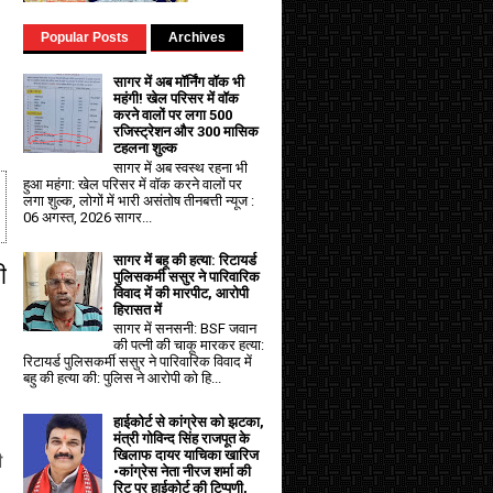
Popular Posts
Archives
सागर में अब मॉर्निंग वॉक भी
महंगी! खेल परिसर में वॉक
करने वालों पर लगा ₹500
रजिस्ट्रेशन और ₹300 मासिक
टहलना शुल्क
सागर में अब स्वस्थ रहना भी
हुआ महंगा: खेल परिसर में वॉक करने वालों पर
लगा शुल्क, लोगों में भारी असंतोष तीनबत्ती न्यूज :
06 अगस्त, 2026 सागर...
सागर में बहू की हत्या: रिटायर्ड
ी
पुलिसकर्मी ससुर ने पारिवारिक
विवाद में की मारपीट, आरोपी
हिरासत में
सागर में सनसनी: BSF जवान
की पत्नी की चाकू मारकर हत्या:
रिटायर्ड पुलिसकर्मी ससुर ने पारिवारिक विवाद में
बहु की हत्या की: पुलिस ने आरोपी को हि...
हाईकोर्ट से कांग्रेस को झटका,
मंत्री गोविन्द सिंह राजपूत के
खिलाफ दायर याचिका खारिज
ी
•कांग्रेस नेता नीरज शर्मा की
रिट पर हाईकोर्ट की टिप्पणी,