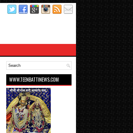
WWW.TEENBATTINEWS.COM