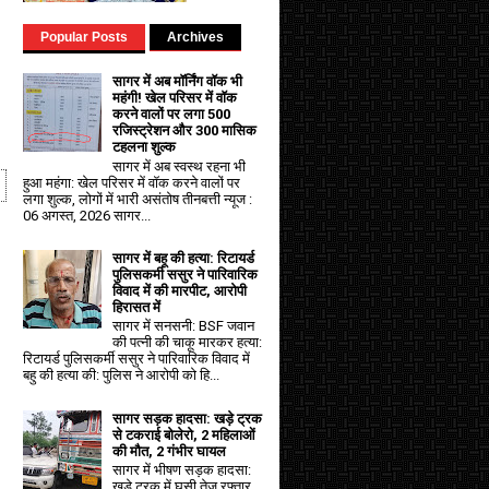
Popular Posts
Archives
सागर में अब मॉर्निंग वॉक भी
महंगी! खेल परिसर में वॉक
करने वालों पर लगा ₹500
रजिस्ट्रेशन और ₹300 मासिक
टहलना शुल्क
सागर में अब स्वस्थ रहना भी
हुआ महंगा: खेल परिसर में वॉक करने वालों पर
लगा शुल्क, लोगों में भारी असंतोष तीनबत्ती न्यूज :
06 अगस्त, 2026 सागर...
सागर में बहू की हत्या: रिटायर्ड
पुलिसकर्मी ससुर ने पारिवारिक
विवाद में की मारपीट, आरोपी
हिरासत में
सागर में सनसनी: BSF जवान
की पत्नी की चाकू मारकर हत्या:
रिटायर्ड पुलिसकर्मी ससुर ने पारिवारिक विवाद में
बहु की हत्या की: पुलिस ने आरोपी को हि...
सागर सड़क हादसा: खड़े ट्रक
से टकराई बोलेरो, 2 महिलाओं
की मौत, 2 गंभीर घायल
सागर में भीषण सड़क हादसा:
खड़े ट्रक में घुसी तेज रफ्तार