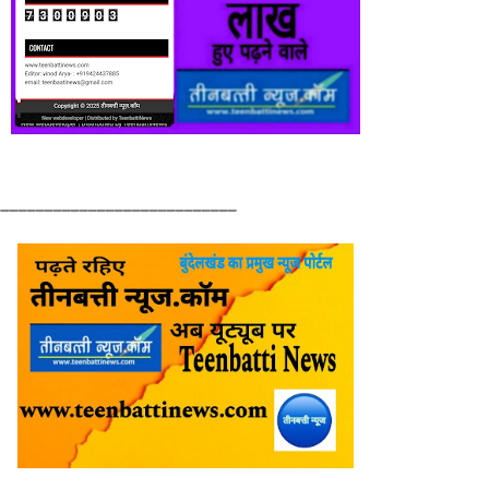
____________________________
_
__________