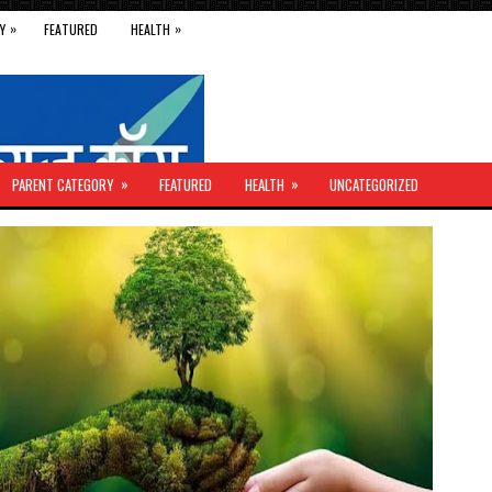
»
»
Y
FEATURED
HEALTH
»
»
PARENT CATEGORY
FEATURED
HEALTH
UNCATEGORIZED