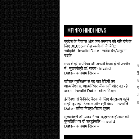
MPINFO HINDI NEWS
प्रदेश के विकास और जन-कल्याण को गति देने के
लिए 30,055 करोड़ रूपये की कैबिनेट
स्वीकृति
- Invalid Date
- राजेश बैन/अनुराग
उइके
मध्य क्षेत्रीय परिषद् की अगली बैठक होगी उज्जैन
में : मुख्यमंत्री डॉ. यादव
- Invalid
Date
- घनश्याम सिरसाम
कौशल प्रशिक्षण से बढ़ रहा बेटियों का
आत्मविश्वास, आत्मनिर्भर जीवन की ओर बढ़ रहे
कदम
- Invalid Date
- बबीता मिश्रा
ई-रिक्शा से कैबिनेट बैठक के लिए मंत्रालय पहुंचे
मंत्री द्वय श्री टेटवाल और श्री पंवार
- Invalid
Date
- बबीता मिश्रा/शिवम शुक्ल
मुख्यमंत्री डॉ. यादव ने स्व. मल्हारराव होल्कर की
पुण्यतिथि पर दी श्रद्धांजलि
- Invalid
Date
- घनश्याम सिरसाम