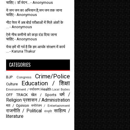
चाहिए। डॉ वंदन...
- Anonymous
ये जन जन का अभियान है,जन जन तक जाना
चाहिए
- Anonymous
नीट पेपर में अब बोर्ड परीक्षाओं में मिले अंकों के
...
- Anonymous
ऐसे नीच कमीनो को कड़ा दंड दिया जाना
चाहिए
- Anonymous
भैया हमें भी गर्व है कि हम आपके संरक्षण में कार्य
...
- Karuna Thakur
CATEGORIES
Crime/Police
BJP
Congress
Education / शिक्षा
Culture
-
Health
Environment / पर्यावरण
Local Bodies
धर्म /
OFF TRACK
खेल / Sports
Religion
प्रशासन / Administration
मत / Opinion
मनोरंजन / Entertainment
राजनीति / Political
साहित्य /
संस्कृति
literature