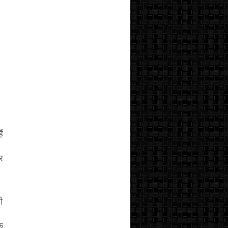
ं
र
ी
ि