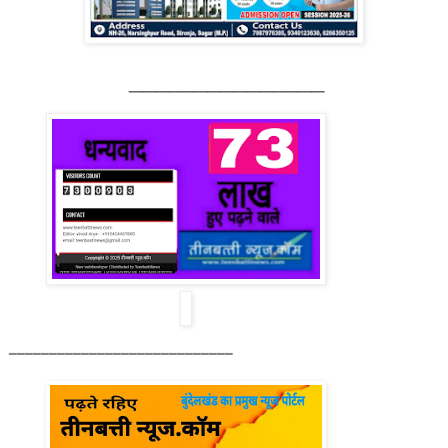
_______________
____________________________