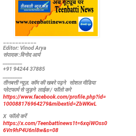
_
__________
Editor: Vinod Arya
संपादक :विनोद आर्य
________
+91 94244 37885
________
तीनबत्ती न्यूज़. कॉम की खबरे पढ़ने
सोशल मीडिया
प्लेटफार्म से जुड़ने लाईक / फॉलो करे
https://www.facebook.com/
profile.php?id=
100088176964279&mibextid=
ZbWKwL
X फॉलो करें
https://x.com/Teenbattinews1t=6xqiWOss0
6Vn9hP4U6nl8w&s=08