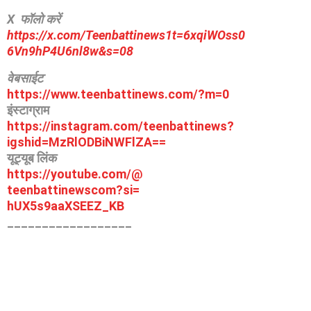
X फॉलो करें
https://x.com/Teenbattinews1t=6xqiWOss0
6Vn9hP4U6nl8w&s=08
वेबसाईट
https://www.teenbattinews.com/
?m=0
इंस्टाग्राम
https://instagram.com/
teenbattinews?
igshid=
MzRlODBiNWFlZA==
यूट्यूब लिंक
https://youtube.com/@
teenbattinewscom?si=
hUX5s9aaXSEEZ_KB
__________________