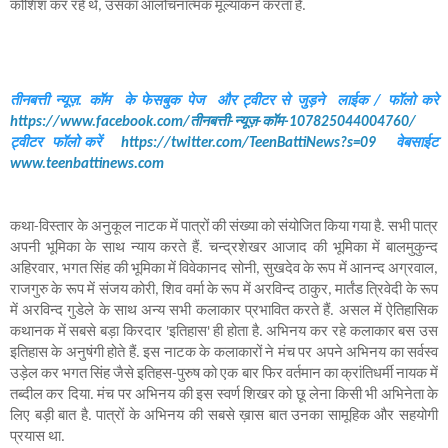
कोशिश कर रहे थे, उसका आलोचनात्मक मूल्यांकन करता है. 
तीनबत्ती न्यूज़. कॉम  के फेसबुक पेज  और ट्वीटर से जुड़ने  लाईक /
https://www.facebook.com/तीनबत्ती-न्यूज़-कॉम-107825044004760/
ट्वीटर  फॉलो करें    
https://twitter.com/TeenBattiNews?s=09
    वेबसाईट  
www.teenbattinews.com
कथा-विस्तार के अनुकूल नाटक में पात्रों की संख्या को संयोजित किया गया है. सभी पात्र 
अपनी भूमिका के साथ न्याय करते हैं. चन्द्रशेखर आजाद की भूमिका में बालमुकुन्द 
अहिरवार, भगत सिंह की भूमिका में विवेकानद सोनी, सुखदेव के रूप में आनन्द अग्रवाल, 
राजगुरु के रूप में संजय कोरी, शिव वर्मा के रूप में अरविन्द ठाकुर, मार्तंड त्रिवेदी के रूप 
में अरविन्द गुडेले के साथ अन्य सभी कलाकार प्रभावित करते हैं. असल में ऐतिहासिक 
कथानक में सबसे बड़ा किरदार 'इतिहास' ही होता है. अभिनय कर रहे कलाकार बस उस 
इतिहास के अनुषंगी होते हैं. इस नाटक के कलाकारों ने मंच पर अपने अभिनय का सर्वस्व 
उड़ेल कर भगत सिंह जैसे इतिहस-पुरुष को एक बार फिर वर्तमान का क्रांतिधर्मी नायक में 
तब्दील कर दिया. मंच पर अभिनय की इस स्वर्ण शिखर को छू लेना किसी भी अभिनेता के 
लिए बड़ी बात है. पात्रों के अभिनय की सबसे ख़ास बात उनका सामूहिक और सहयोगी 
प्रयास था. 