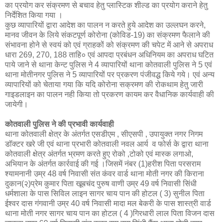
का प्रयोग कर संक्रमण से बचाव हेतु प्लास्टिक शील्ड का प्रयोग कराने हेतु
निर्देशित किया गया ।
कुछ व्यापारियों द्वारा आदेश का पालन न करते हुये आदेश का उल्लघन करने,
मानव जीवन के लिये संकटपूर्ण कोरोना (कोविड-19) का संक्रमण फैलाने की
संभावना होने से स्वयं को एवं ग्राहकों को संक्रमण की चपेट में आने से अपराध
धारा 269, 270, 188 ताहि० एवं आपदा प्रबंधन अधिनियम का अपराध घटित
पाये जाने से थाना केन्‍ट पुलिस ने 4 व्‍यापारियों थाना कोतवाली पुलिस ने 5 एवं
थाना मोतीनगर पुलिस ने 5 व्‍यापारियों पर प्रकरण पंजीवद्ध किये गये। एवं अन्‍य
व्‍यापारियों को चेताया गया कि यदि कोरोना सक्रमण की रोकथाम हेतु जारी
गाइडलाइन का पालन नही किया तो प्रकरण कायम कर वैधानिक कार्यवाही की
जायेगी।
कोतवाली पुलिस ने की प्रभावी कार्यवाही
थाना कोतवाली क्षेत्र के अंतर्गत एसडीएम , सीएसपी , उपायुक्त नगर निगम
डॉक्टर खरे जी एवं थाना प्रभारी कोतवाली नवल आर्य व फोर्स के द्वारा थाना
कोतवाली क्षेत्र अंतर्गत भ्रमण करते हुए रोको ,टोको एवं मास्क लगाओ,
अभियान के अंतर्गत कार्रवाई की गई ।जिसमें नंबर (1)हरीश पिता परसराम
श्यामनानी उम्र 48 वर्ष निवासी संत कंवर वार्ड थाना मोती नगर की किराना
दुकान(२)प्रेम कुमार पिता खूबचंद पुरुष वाणी उम्र 49 वर्ष निवासी सिंधी
धर्मशाला के पास सिविल लाइन सागर चाय पान की होटल ( 3) सुनील पिता
ईश्वर दास गंगवानी उम्र 40 वर्ष निवासी मादा मल बेकरी के पास शास्त्री वार्ड
थाना मोती नगर सागर चाय पान का होटल ( 4 )गिरधारी लाल पिता विजन दास