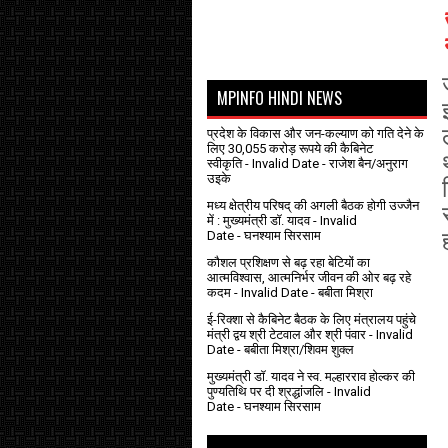
MPINFO HINDI NEWS
प्रदेश के विकास और जन-कल्याण को गति देने के
लिए 30,055 करोड़ रूपये की कैबिनेट
स्वीकृति
- Invalid Date
- राजेश बैन/अनुराग
उइके
मध्य क्षेत्रीय परिषद् की अगली बैठक होगी उज्जैन
में : मुख्यमंत्री डॉ. यादव
- Invalid
Date
- घनश्याम सिरसाम
कौशल प्रशिक्षण से बढ़ रहा बेटियों का
आत्मविश्वास, आत्मनिर्भर जीवन की ओर बढ़ रहे
कदम
- Invalid Date
- बबीता मिश्रा
ई-रिक्शा से कैबिनेट बैठक के लिए मंत्रालय पहुंचे
मंत्री द्वय श्री टेटवाल और श्री पंवार
- Invalid
Date
- बबीता मिश्रा/शिवम शुक्ल
मुख्यमंत्री डॉ. यादव ने स्व. मल्हारराव होल्कर की
पुण्यतिथि पर दी श्रद्धांजलि
- Invalid
Date
- घनश्याम सिरसाम