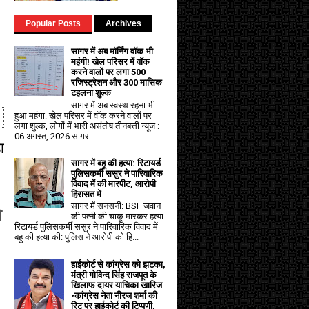
Popular Posts
Archives
सागर में अब मॉर्निंग वॉक भी
महंगी! खेल परिसर में वॉक
करने वालों पर लगा ₹500
रजिस्ट्रेशन और ₹300 मासिक
टहलना शुल्क
सागर में अब स्वस्थ रहना भी
हुआ महंगा: खेल परिसर में वॉक करने वालों पर
लगा शुल्क, लोगों में भारी असंतोष तीनबत्ती न्यूज :
06 अगस्त, 2026 सागर...
ा
सागर में बहू की हत्या: रिटायर्ड
पुलिसकर्मी ससुर ने पारिवारिक
विवाद में की मारपीट, आरोपी
हिरासत में
सागर में सनसनी: BSF जवान
े
की पत्नी की चाकू मारकर हत्या:
रिटायर्ड पुलिसकर्मी ससुर ने पारिवारिक विवाद में
बहु की हत्या की: पुलिस ने आरोपी को हि...
हाईकोर्ट से कांग्रेस को झटका,
मंत्री गोविन्द सिंह राजपूत के
खिलाफ दायर याचिका खारिज
•कांग्रेस नेता नीरज शर्मा की
रिट पर हाईकोर्ट की टिप्पणी,