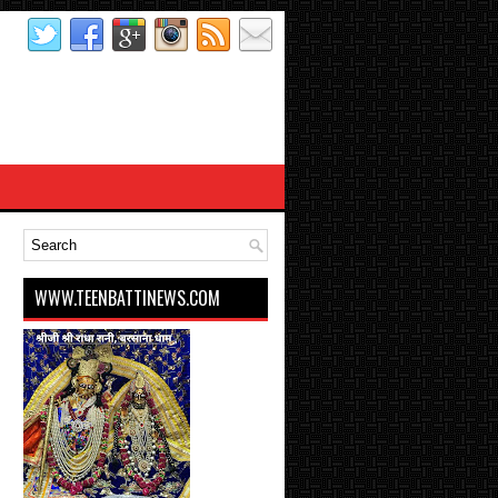
WWW.TEENBATTINEWS.COM