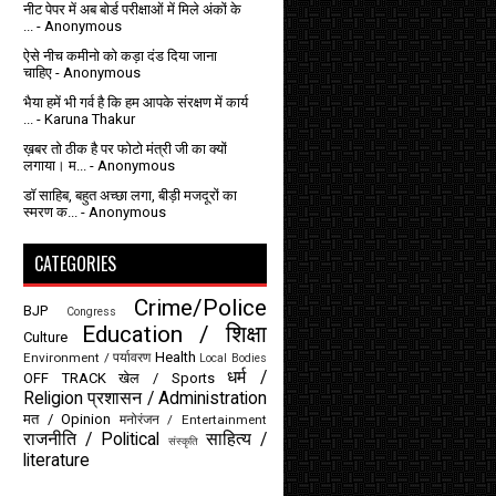
नीट पेपर में अब बोर्ड परीक्षाओं में मिले अंकों के
...
- Anonymous
ऐसे नीच कमीनो को कड़ा दंड दिया जाना
चाहिए
- Anonymous
भैया हमें भी गर्व है कि हम आपके संरक्षण में कार्य
...
- Karuna Thakur
ख़बर तो ठीक है पर फोटो मंत्री जी का क्यों
लगाया। म...
- Anonymous
डॉ साहिब, बहुत अच्छा लगा, बीड़ी मजदूरों का
स्मरण क...
- Anonymous
CATEGORIES
Crime/Police
BJP
Congress
Education / शिक्षा
Culture
Health
Environment / पर्यावरण
Local Bodies
धर्म /
OFF TRACK
खेल / Sports
Religion
प्रशासन / Administration
मत / Opinion
मनोरंजन / Entertainment
राजनीति / Political
साहित्य /
संस्कृति
literature