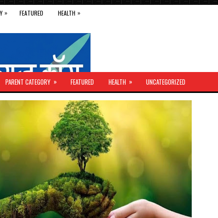
»
»
Y
FEATURED
HEALTH
»
»
PARENT CATEGORY
FEATURED
HEALTH
UNCATEGORIZED