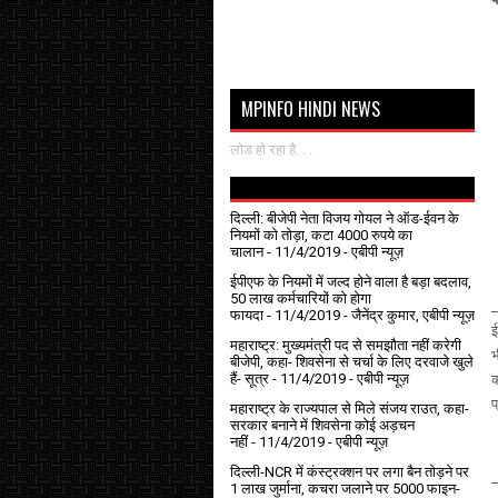
MPINFO HINDI NEWS
लोड हो रहा है. . .
दिल्ली: बीजेपी नेता विजय गोयल ने ऑड-ईवन के
नियमों को तोड़ा, कटा 4000 रुपये का
चालान
- 11/4/2019
- एबीपी न्यूज़
ईपीएफ के नियमों में जल्द होने वाला है बड़ा बदलाव,
50 लाख कर्मचारियों को होगा
_
फायदा
- 11/4/2019
- जैनेंद्र कुमार, एबीपी न्यूज़
ई
महाराष्ट्र: मुख्यमंत्री पद से समझौता नहीं करेगी
भ
बीजेपी, कहा- शिवसेना से चर्चा के लिए दरवाजे खुले
हैं- सूत्र
- 11/4/2019
- एबीपी न्यूज़
क
प
महाराष्ट्र के राज्यपाल से मिले संजय राउत, कहा-
सरकार बनाने में शिवसेना कोई अड़चन
नहीं
- 11/4/2019
- एबीपी न्यूज़
दिल्ली-NCR में कंस्ट्रक्शन पर लगा बैन तोड़ने पर
_
1 लाख जुर्माना, कचरा जलाने पर ₹5000 फाइन-