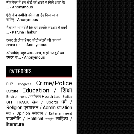
नीट पेपर में अब बोर्ड परीक्षाओं में मिले अंकों के
...
- Anonymous
ऐसे नीच कमीनो को कड़ा दंड दिया जाना
चाहिए
- Anonymous
भैया हमें भी गर्व है कि हम आपके संरक्षण में कार्य
...
- Karuna Thakur
ख़बर तो ठीक है पर फोटो मंत्री जी का क्यों
लगाया। म...
- Anonymous
डॉ साहिब, बहुत अच्छा लगा, बीड़ी मजदूरों का
स्मरण क...
- Anonymous
CATEGORIES
Crime/Police
BJP
Congress
Education / शिक्षा
Culture
Health
Environment / पर्यावरण
Local Bodies
धर्म /
OFF TRACK
खेल / Sports
Religion
प्रशासन / Administration
मत / Opinion
मनोरंजन / Entertainment
राजनीति / Political
साहित्य /
संस्कृति
literature