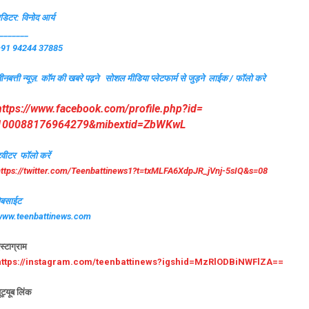
डिटर: विनोद आर्य
_______
+91 94244 37885
ीनबत्ती न्यूज़. कॉम की खबरे पढ़ने
सोशल मीडिया प्लेटफार्म से जुड़ने लाईक / फॉलो करे
https://www.facebook.com/
profile.php?id=
100088176964279&mibextid=
ZbWKwL
्वीटर फॉलो करें
ttps://twitter.com/
Teenbattinews1?t=txMLFA6XdpJR_
jVnj-5sIQ&s=08
ेबसाईट
www.teenbattinews.com
ंस्टाग्राम
https://instagram.com/
teenbattinews?igshid=
MzRlODBiNWFlZA==
ूट्यूब लिंक