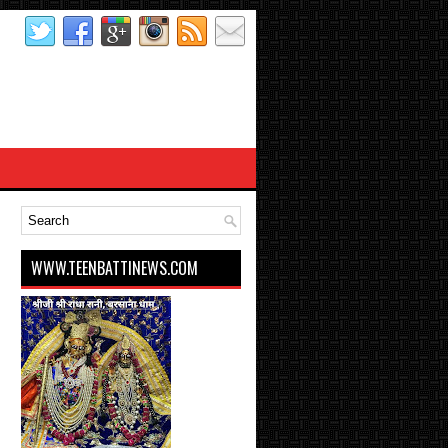
WWW.TEENBATTINEWS.COM