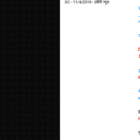
SC
- 11/4/2019
- एबीपी न्यूज़
ए
_
त
ट
h
व
इ
य