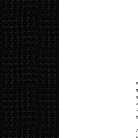
त
ए
ओ
स
क
_
त
प