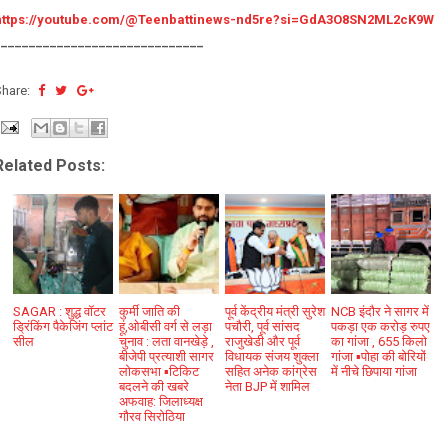
https://youtube.com/@
Teenbattinews-nd5re?si=
GdA3O8SN2ML2cK9W
______________________________
Share:
Related Posts:
SAGAR : शुद्ध वॉटर
कुर्मी जाति की
पूर्व केंद्रीय मंत्री सुरेश
NCB इंदौर ने सागर में
ड्रिंकिंग पैकेजिंग प्लांट
हूं,ओबीसी वर्ग से लड़ा
पचौरी, पूर्व सांसद
पकड़ा एक करोड़ रुपए
सील
चुनाव : लता वानखेड़े ,
राजुखेडी और पूर्व
का गांजा , 655 किलो
बीजेपी प्रत्याशी सागर
विधायक संजय शुक्ला
गांजा ▪️पोहा की बोरियों
लोकसभा ▪️टिकिट
सहित अनेक कांग्रेस
में नीचे छिपाया गांजा
बदलने की खबरे
नेता BJP में शामिल
अफवाह: जिलाध्यक्ष
गौरव सिरोठिया