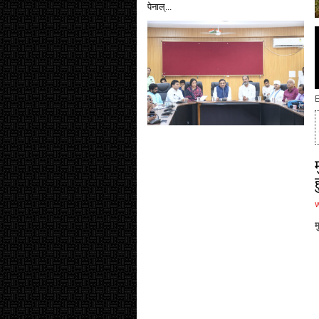
पेनाल्...
E
म