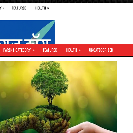
»
»
Y
FEATURED
HEALTH
»
»
PARENT CATEGORY
FEATURED
HEALTH
UNCATEGORIZED