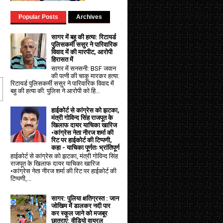
Popular Posts
Archives
सागर में बहू की हत्या: रिटायर्ड
पुलिसकर्मी ससुर ने पारिवारिक
विवाद में की मारपीट, आरोपी
हिरासत में
सागर में सनसनी: BSF जवान
की पत्नी की चाकू मारकर हत्या:
रिटायर्ड पुलिसकर्मी ससुर ने पारिवारिक विवाद में
बहु की हत्या की: पुलिस ने आरोपी को हि...
हाईकोर्ट से कांग्रेस को झटका,
मंत्री गोविन्द सिंह राजपूत के
खिलाफ दायर याचिका खारिज
•कांग्रेस नेता नीरज शर्मा की
रिट पर हाईकोर्ट की टिप्पणी,
कहा - याचिका पूर्णतः भ्रांतिपूर्ण
हाईकोर्ट से कांग्रेस को झटका, मंत्री गोविन्द सिंह
राजपूत के खिलाफ दायर याचिका खारिज
•कांग्रेस नेता नीरज शर्मा की रिट पर हाईकोर्ट की
टिप्पणी,...
सागर: पुलिया क्षतिग्रस्त : जान
जोखिम में डालकर नदी पार
कर स्कूल जाने को मजबूर
छात्राएं: वीडियो वायरल