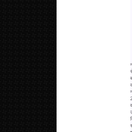
र
क
2
व
उ
व