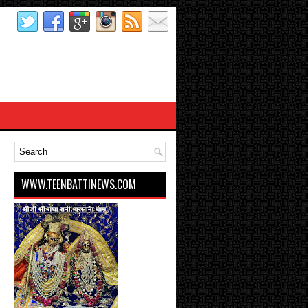
WWW.TEENBATTINEWS.COM