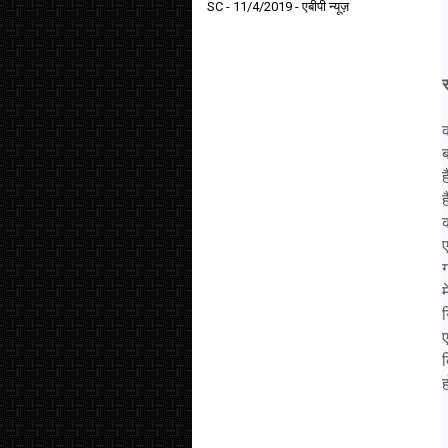
SC
- 11/4/2019
- एबीपी न्यूज़
क
ब
ह
ह
क
ए
म
ए
ह