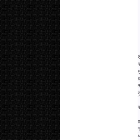
त
व
च
द