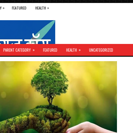
»
»
Y
FEATURED
HEALTH
»
»
PARENT CATEGORY
FEATURED
HEALTH
UNCATEGORIZED