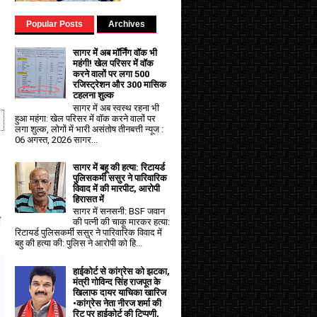
Popular Posts
Archives
सागर में अब मॉर्निंग वॉक भी
महंगी! खेल परिसर में वॉक
करने वालों पर लगा ₹500
रजिस्ट्रेशन और ₹300 मासिक
टहलना शुल्क
सागर में अब स्वस्थ रहना भी
हुआ महंगा: खेल परिसर में वॉक करने वालों पर
लगा शुल्क, लोगों में भारी असंतोष तीनबत्ती न्यूज :
06 अगस्त, 2026 सागर...
सागर में बहू की हत्या: रिटायर्ड
पुलिसकर्मी ससुर ने पारिवारिक
विवाद में की मारपीट, आरोपी
हिरासत में
सागर में सनसनी: BSF जवान
ी
की पत्नी की चाकू मारकर हत्या:
रिटायर्ड पुलिसकर्मी ससुर ने पारिवारिक विवाद में
बहु की हत्या की: पुलिस ने आरोपी को हि...
हाईकोर्ट से कांग्रेस को झटका,
मंत्री गोविन्द सिंह राजपूत के
खिलाफ दायर याचिका खारिज
•कांग्रेस नेता नीरज शर्मा की
रिट पर हाईकोर्ट की टिप्पणी,