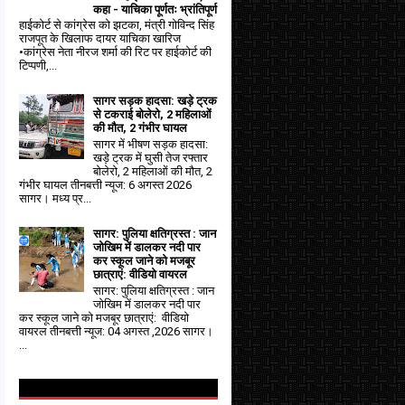
कहा - याचिका पूर्णतः भ्रांतिपूर्ण
हाईकोर्ट से कांग्रेस को झटका, मंत्री गोविन्द सिंह
राजपूत के खिलाफ दायर याचिका खारिज
•कांग्रेस नेता नीरज शर्मा की रिट पर हाईकोर्ट की
टिप्पणी,...
सागर सड़क हादसा: खड़े ट्रक
से टकराई बोलेरो, 2 महिलाओं
की मौत, 2 गंभीर घायल
सागर में भीषण सड़क हादसा:
खड़े ट्रक में घुसी तेज रफ्तार
बोलेरो, 2 महिलाओं की मौत, 2
गंभीर घायल तीनबत्ती न्यूज: 6 अगस्त 2026
सागर। मध्य प्र...
सागर: पुलिया क्षतिग्रस्त : जान
जोखिम में डालकर नदी पार
कर स्कूल जाने को मजबूर
छात्राएं: वीडियो वायरल
सागर: पुलिया क्षतिग्रस्त : जान
जोखिम में डालकर नदी पार
कर स्कूल जाने को मजबूर छात्राएं: वीडियो
वायरल तीनबत्ती न्यूज: 04 अगस्त ,2026 सागर।
...