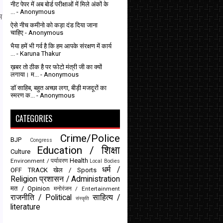
नीट पेपर में अब बोर्ड परीक्षाओं में मिले अंकों के
...
- Anonymous
म
ऐसे नीच कमीनो को कड़ा दंड दिया जाना
चाहिए
- Anonymous
भैया हमें भी गर्व है कि हम आपके संरक्षण में कार्य
...
- Karuna Thakur
ख़बर तो ठीक है पर फोटो मंत्री जी का क्यों
लगाया। म...
- Anonymous
डॉ साहिब, बहुत अच्छा लगा, बीड़ी मजदूरों का
स्मरण क...
- Anonymous
CATEGORIES
Crime/Police
BJP
Congress
Education / शिक्षा
Culture
Health
Environment / पर्यावरण
Local Bodies
धर्म /
OFF TRACK
खेल / Sports
Religion
प्रशासन / Administration
मत / Opinion
मनोरंजन / Entertainment
राजनीति / Political
साहित्य /
संस्कृति
literature