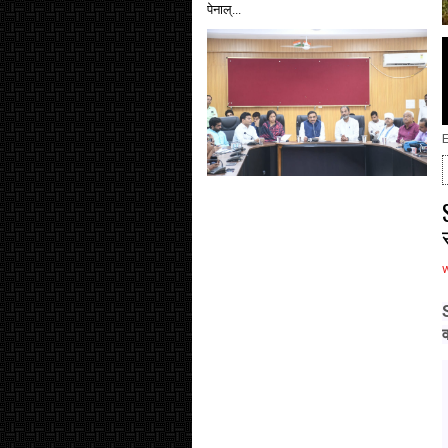
पेनाल्...
E
S