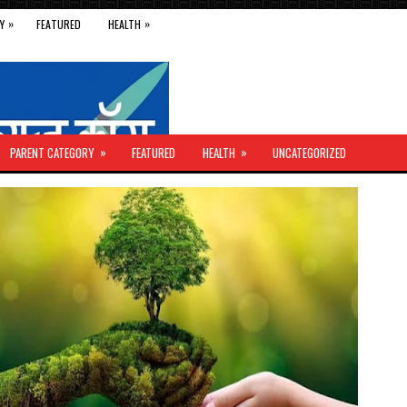
»
»
Y
FEATURED
HEALTH
»
»
PARENT CATEGORY
FEATURED
HEALTH
UNCATEGORIZED