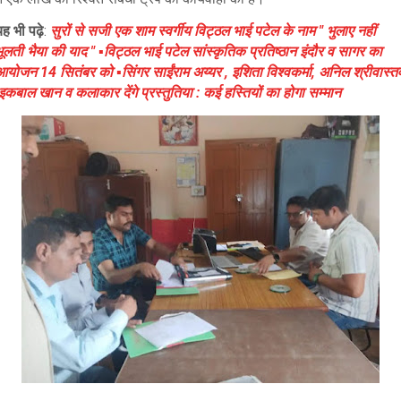
ह भी पढ़े
:
सुरों से सजी एक शाम स्वर्गीय विट्ठल भाई पटेल के नाम " भुलाए नहीं
ूलती भैया की याद " ▪️विट्ठल भाई पटेल सांस्कृतिक प्रतिष्ठान इंदौर व सागर का
आयोजन 14 सितंबर को ▪️सिंगर साईंराम अय्यर , इशिता विश्वकर्मा, अनिल श्रीवास्त
इकबाल खान व कलाकार देंगे प्रस्तुतिया : कई हस्तियों का होगा सम्मान