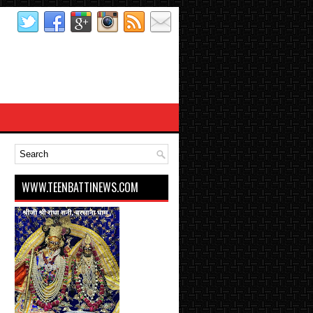
WWW.TEENBATTINEWS.COM