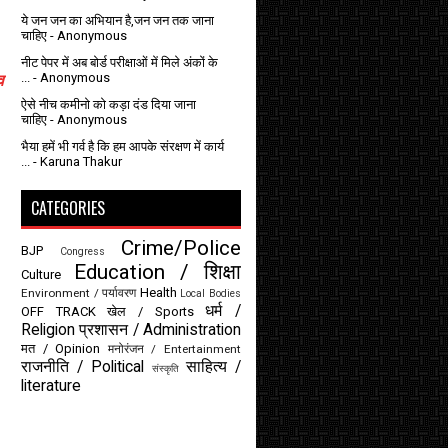
ये जन जन का अभियान है,जन जन तक जाना
चाहिए
- Anonymous
नीट पेपर में अब बोर्ड परीक्षाओं में मिले अंकों के
...
- Anonymous
व
ऐसे नीच कमीनो को कड़ा दंड दिया जाना
चाहिए
- Anonymous
भैया हमें भी गर्व है कि हम आपके संरक्षण में कार्य
...
- Karuna Thakur
CATEGORIES
Crime/Police
BJP
Congress
Education / शिक्षा
Culture
Health
Environment / पर्यावरण
Local Bodies
धर्म /
OFF TRACK
खेल / Sports
Religion
प्रशासन / Administration
मत / Opinion
मनोरंजन / Entertainment
राजनीति / Political
साहित्य /
संस्कृति
literature