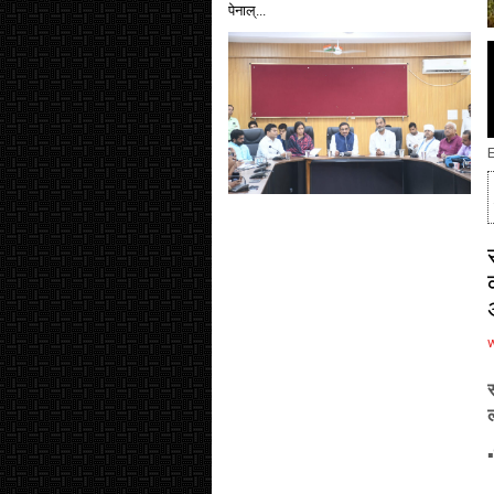
पेनाल्...
E
▪