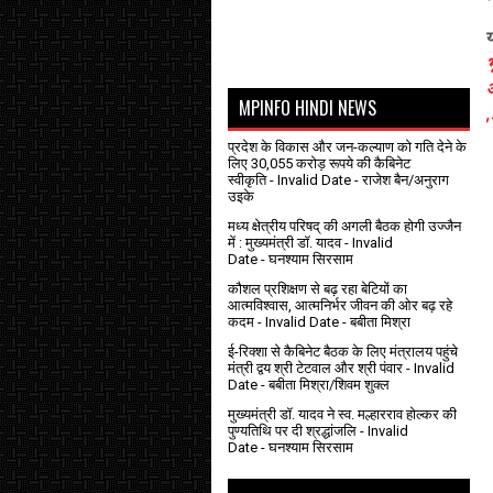
य
भ
MPINFO HINDI NEWS
,
प्रदेश के विकास और जन-कल्याण को गति देने के
लिए 30,055 करोड़ रूपये की कैबिनेट
स्वीकृति
- Invalid Date
- राजेश बैन/अनुराग
उइके
मध्य क्षेत्रीय परिषद् की अगली बैठक होगी उज्जैन
में : मुख्यमंत्री डॉ. यादव
- Invalid
Date
- घनश्याम सिरसाम
कौशल प्रशिक्षण से बढ़ रहा बेटियों का
आत्मविश्वास, आत्मनिर्भर जीवन की ओर बढ़ रहे
कदम
- Invalid Date
- बबीता मिश्रा
ई-रिक्शा से कैबिनेट बैठक के लिए मंत्रालय पहुंचे
मंत्री द्वय श्री टेटवाल और श्री पंवार
- Invalid
Date
- बबीता मिश्रा/शिवम शुक्ल
मुख्यमंत्री डॉ. यादव ने स्व. मल्हारराव होल्कर की
पुण्यतिथि पर दी श्रद्धांजलि
- Invalid
Date
- घनश्याम सिरसाम