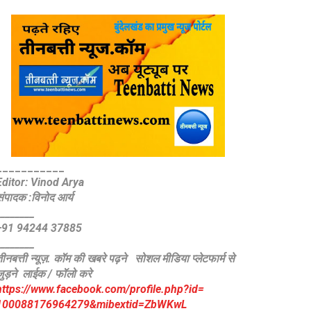
_
__________
Editor: Vinod Arya
संपादक :विनोद आर्य
________
+91 94244 37885
________
ीनबत्ती न्यूज़. कॉम की खबरे पढ़ने
सोशल मीडिया प्लेटफार्म से
जुड़ने लाईक / फॉलो करे
https://www.facebook.com/
profile.php?id=
100088176964279&mibextid=
ZbWKwL