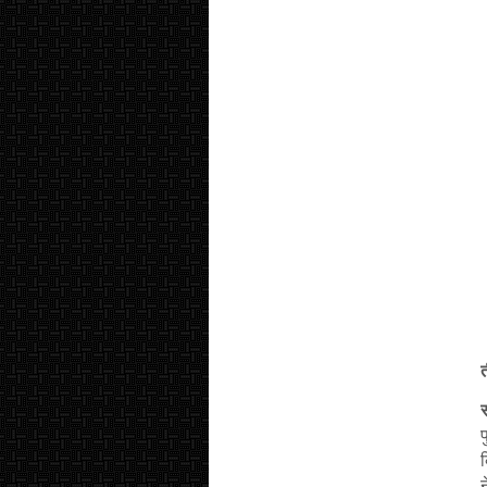
प
क
न