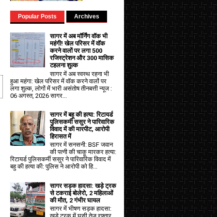
Popular Posts
Archives
सागर में अब मॉर्निंग वॉक भी
महंगी! खेल परिसर में वॉक
करने वालों पर लगा ₹500
रजिस्ट्रेशन और ₹300 मासिक
टहलना शुल्क
सागर में अब स्वस्थ रहना भी
हुआ महंगा: खेल परिसर में वॉक करने वालों पर
लगा शुल्क, लोगों में भारी असंतोष तीनबत्ती न्यूज :
06 अगस्त, 2026 सागर...
सागर में बहू की हत्या: रिटायर्ड
पुलिसकर्मी ससुर ने पारिवारिक
विवाद में की मारपीट, आरोपी
हिरासत में
सागर में सनसनी: BSF जवान
की पत्नी की चाकू मारकर हत्या:
रिटायर्ड पुलिसकर्मी ससुर ने पारिवारिक विवाद में
बहु की हत्या की: पुलिस ने आरोपी को हि...
सागर सड़क हादसा: खड़े ट्रक
से टकराई बोलेरो, 2 महिलाओं
की मौत, 2 गंभीर घायल
सागर में भीषण सड़क हादसा:
खड़े ट्रक में घुसी तेज रफ्तार