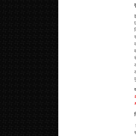
व
छ
र
व
क
य
क
म
इ