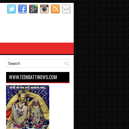
WWW.TEENBATTINEWS.COM