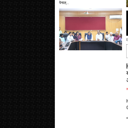
पेनाल्...
E
▪