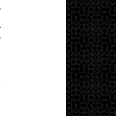
ग
र
र
प