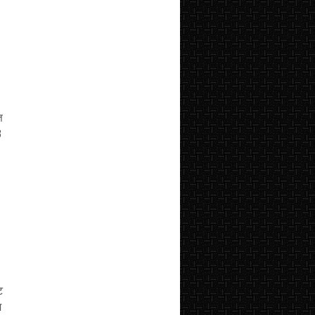
ि
3
ि
म