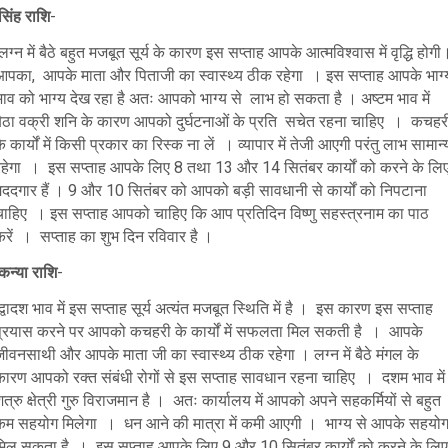
सिंह राशि
-
ग्न में बैठे बहुत मजबूत सूर्य के कारण इस सप्ताह आपके आत्मविश्वास में वृद्धि होगी
आपका, आपके माता और पिताजी का स्वास्थ्य ठीक रहेगा । इस सप्ताह आपके भाग्
भाव को भाग्य देख रहा है अतः आपको भाग्य से लाभ हो सकता है । अष्टम भाव में
बैठा वक्री शनि के कारण आपको दुर्घटनाओं के प्रति सचेत रहना चाहिए । कचहर
े कार्यों में किसी प्रकार का रिस्क ना लें । व्यापार में तेजी आएगी परंतु लाभ सामान्
रहेगा । इस सप्ताह आपके लिए 8 तथा 13 और 14 सितंबर कार्यों को करने के लि
मददगार हैं । 9 और 10 सितंबर को आपको बड़ी सावधानी से कार्यों को निपटाना
चाहिए । इस सप्ताह आपको चाहिए कि आप प्रतिदिन विष्णु सहस्त्रनाम का पाठ
करें । सप्ताह का शुभ दिन रविवार है ।
कन्या राशि
-
्वादश भाव में इस सप्ताह सूर्य अत्यंत मजबूत स्थिति में है । इस कारण इस सप्ताह
प्रयास करने पर आपको कचहरी के कार्यों में सफलता मिल सकती है । आपके
ीवनसाथी और आपके माता जी का स्वास्थ्य ठीक रहेगा । लग्न में बैठे मंगल के
कारण आपको रक्त संबंधी रोगों से इस सप्ताह सावधान रहना चाहिए । दशम भाव में
त्रु क्षेत्री गुरु विराजमान है । अतः कार्यालय में आपको अपने सहकर्मियों से बहुत
कम सहयोग मिलेगा । धन आने की मात्रा में कमी आएगी । भाग्य से आपके सहयो
मिल सकता है । इस सप्ताह आपके लिए 9 और 10 सितंबर कार्यों को करने के लिए