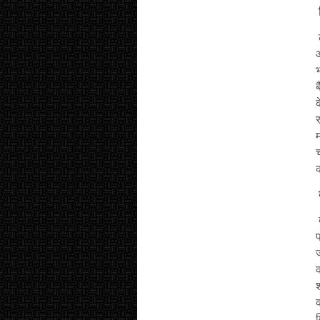
ल
क
द
ज
श