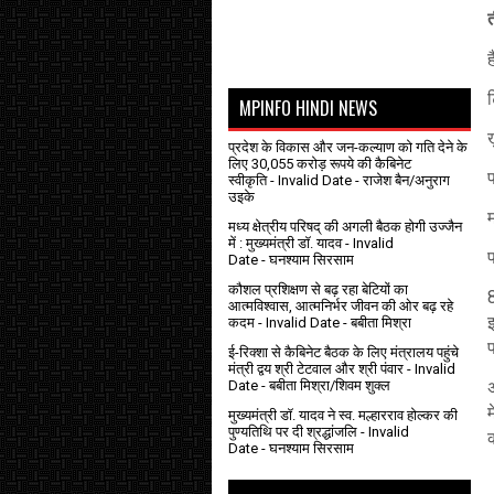
ह
MPINFO HINDI NEWS
प्रदेश के विकास और जन-कल्याण को गति देने के
लिए 30,055 करोड़ रूपये की कैबिनेट
प
स्वीकृति
- Invalid Date
- राजेश बैन/अनुराग
उइके
मध्य क्षेत्रीय परिषद् की अगली बैठक होगी उज्जैन
में : मुख्यमंत्री डॉ. यादव
- Invalid
Date
- घनश्याम सिरसाम
कौशल प्रशिक्षण से बढ़ रहा बेटियों का
आत्मविश्वास, आत्मनिर्भर जीवन की ओर बढ़ रहे
कदम
- Invalid Date
- बबीता मिश्रा
ई-रिक्शा से कैबिनेट बैठक के लिए मंत्रालय पहुंचे
मंत्री द्वय श्री टेटवाल और श्री पंवार
- Invalid
Date
- बबीता मिश्रा/शिवम शुक्ल
म
मुख्यमंत्री डॉ. यादव ने स्व. मल्हारराव होल्कर की
पुण्यतिथि पर दी श्रद्धांजलि
- Invalid
क
Date
- घनश्याम सिरसाम