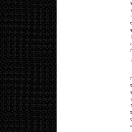
र
म
म
व
स