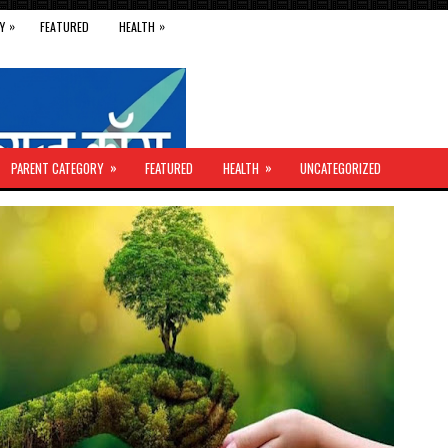
»
»
Y
FEATURED
HEALTH
»
»
PARENT CATEGORY
FEATURED
HEALTH
UNCATEGORIZED