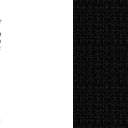
।
य
ी
य
ए
ग