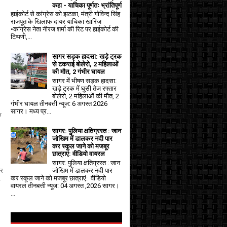
कहा - याचिका पूर्णतः भ्रांतिपूर्ण
हाईकोर्ट से कांग्रेस को झटका, मंत्री गोविन्द सिंह
राजपूत के खिलाफ दायर याचिका खारिज
•कांग्रेस नेता नीरज शर्मा की रिट पर हाईकोर्ट की
टिप्पणी,...
सागर सड़क हादसा: खड़े ट्रक
से टकराई बोलेरो, 2 महिलाओं
की मौत, 2 गंभीर घायल
सागर में भीषण सड़क हादसा:
खड़े ट्रक में घुसी तेज रफ्तार
बोलेरो, 2 महिलाओं की मौत, 2
गंभीर घायल तीनबत्ती न्यूज: 6 अगस्त 2026
सागर। मध्य प्र...
क
सागर: पुलिया क्षतिग्रस्त : जान
जोखिम में डालकर नदी पार
कर स्कूल जाने को मजबूर
छात्राएं: वीडियो वायरल
सागर: पुलिया क्षतिग्रस्त : जान
जोखिम में डालकर नदी पार
और
कर स्कूल जाने को मजबूर छात्राएं: वीडियो
स
वायरल तीनबत्ती न्यूज: 04 अगस्त ,2026 सागर।
...