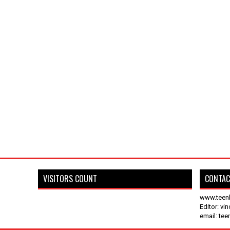
VISITORS COUNT
CONTAC
www.teen
Editor: vi
email: te