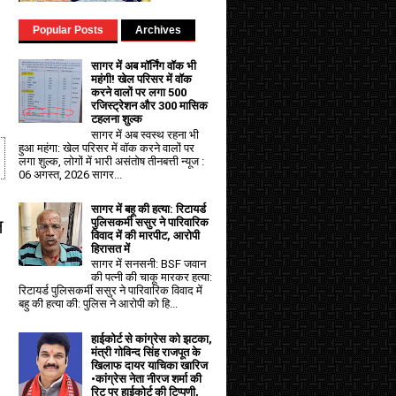
Popular Posts
Archives
सागर में अब मॉर्निंग वॉक भी
महंगी! खेल परिसर में वॉक
करने वालों पर लगा ₹500
रजिस्ट्रेशन और ₹300 मासिक
टहलना शुल्क
सागर में अब स्वस्थ रहना भी
हुआ महंगा: खेल परिसर में वॉक करने वालों पर
लगा शुल्क, लोगों में भारी असंतोष तीनबत्ती न्यूज :
06 अगस्त, 2026 सागर...
सागर में बहू की हत्या: रिटायर्ड
ल
पुलिसकर्मी ससुर ने पारिवारिक
विवाद में की मारपीट, आरोपी
हिरासत में
सागर में सनसनी: BSF जवान
की पत्नी की चाकू मारकर हत्या:
रिटायर्ड पुलिसकर्मी ससुर ने पारिवारिक विवाद में
बहु की हत्या की: पुलिस ने आरोपी को हि...
हाईकोर्ट से कांग्रेस को झटका,
मंत्री गोविन्द सिंह राजपूत के
खिलाफ दायर याचिका खारिज
•कांग्रेस नेता नीरज शर्मा की
रिट पर हाईकोर्ट की टिप्पणी,