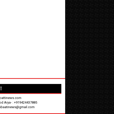
T
battinews.com
nod Arya- : +919424437885
enbaatinews@gmail.com