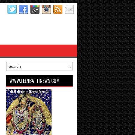
WWW.TEENBATTINEWS.COM