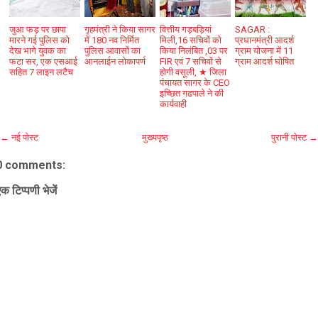
जुआ फड़ पर छापा
गृहमंत्री ने किया सागर
वित्तीय गड़बड़ियां
SAGAR :
मारने गई पुलिस को
में 180 नव निर्मित
मिली,16 सचिवों को
प्रधानमंत्री आदर्श
देख भागे युवक का
पुलिस आवासों का
किया निलंबित ,03 पर
ग्राम योजना में 11
फटा सर, एक एसआई
आनलाईन लोकापर्ण
FIR एवं 7 सचिवों से
ग्राम आदर्श घोषित
सहित 7 लाइन लटैच
होगी वसूली, ★ जिला
पंचायत सागर के CEO
इच्छित गढपाले ने की
कार्यवाही
← नई पोस्ट
मुख्यपृष्ठ
पुरानी पोस्ट →
0 comments:
क टिप्पणी भेजें