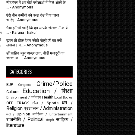
नीट पेपर में अब बोर्ड परीक्षाओं में मिले अंकों के
...
- Anonymous
ऐसे नीच कमीनो को कड़ा दंड दिया जाना
चाहिए
- Anonymous
भैया हमें भी गर्व है कि हम आपके संरक्षण में कार्य
...
- Karuna Thakur
ंग
ि
ख़बर तो ठीक है पर फोटो मंत्री जी का क्यों
लगाया। म...
- Anonymous
ज
डॉ साहिब, बहुत अच्छा लगा, बीड़ी मजदूरों का
स्मरण क...
- Anonymous
CATEGORIES
Crime/Police
BJP
Congress
Education / शिक्षा
Culture
Health
Environment / पर्यावरण
Local Bodies
धर्म /
OFF TRACK
खेल / Sports
Religion
प्रशासन / Administration
मत / Opinion
मनोरंजन / Entertainment
राजनीति / Political
साहित्य /
संस्कृति
literature