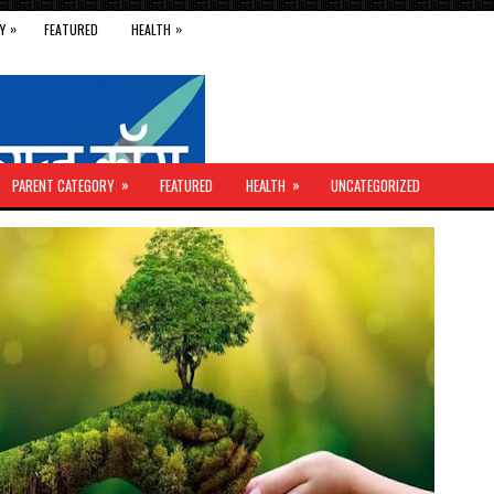
»
»
Y
FEATURED
HEALTH
»
»
PARENT CATEGORY
FEATURED
HEALTH
UNCATEGORIZED