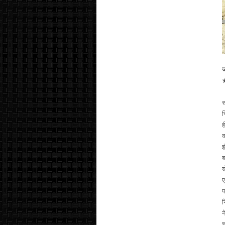
ज
★
स
न
ह
क
इ
ब
ख
ए
प
न
न
श