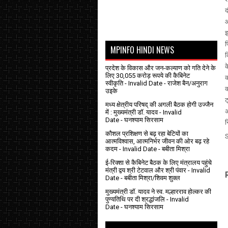
द
औ
इ
फ
MPINFO HINDI NEWS
क
क
प्रदेश के विकास और जन-कल्याण को गति देने के
लिए 30,055 करोड़ रूपये की कैबिनेट
क
स्वीकृति
- Invalid Date
- राजेश बैन/अनुराग
क
उइके
ट
मध्य क्षेत्रीय परिषद् की अगली बैठक होगी उज्जैन
अ
में : मुख्यमंत्री डॉ. यादव
- Invalid
Date
- घनश्याम सिरसाम
न
कौशल प्रशिक्षण से बढ़ रहा बेटियों का
आत्मविश्वास, आत्मनिर्भर जीवन की ओर बढ़ रहे
कदम
- Invalid Date
- बबीता मिश्रा
ई-रिक्शा से कैबिनेट बैठक के लिए मंत्रालय पहुंचे
मंत्री द्वय श्री टेटवाल और श्री पंवार
- Invalid
Date
- बबीता मिश्रा/शिवम शुक्ल
मुख्यमंत्री डॉ. यादव ने स्व. मल्हारराव होल्कर की
पुण्यतिथि पर दी श्रद्धांजलि
- Invalid
Date
- घनश्याम सिरसाम