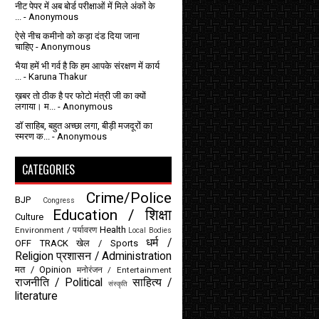
नीट पेपर में अब बोर्ड परीक्षाओं में मिले अंकों के
...
- Anonymous
ऐसे नीच कमीनो को कड़ा दंड दिया जाना
चाहिए
- Anonymous
भैया हमें भी गर्व है कि हम आपके संरक्षण में कार्य
...
- Karuna Thakur
ख़बर तो ठीक है पर फोटो मंत्री जी का क्यों
लगाया। म...
- Anonymous
डॉ साहिब, बहुत अच्छा लगा, बीड़ी मजदूरों का
स्मरण क...
- Anonymous
CATEGORIES
Crime/Police
BJP
Congress
Education / शिक्षा
Culture
Health
Environment / पर्यावरण
Local Bodies
धर्म /
OFF TRACK
खेल / Sports
Religion
प्रशासन / Administration
मत / Opinion
मनोरंजन / Entertainment
राजनीति / Political
साहित्य /
संस्कृति
literature