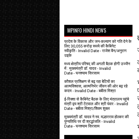
MPINFO HINDI NEWS
प्रदेश के विकास और जन-कल्याण को गति देने के
लिए 30,055 करोड़ रूपये की कैबिनेट
स्वीकृति
- Invalid Date
- राजेश बैन/अनुराग
उइके
मध्य क्षेत्रीय परिषद् की अगली बैठक होगी उज्जैन
में : मुख्यमंत्री डॉ. यादव
- Invalid
Date
- घनश्याम सिरसाम
कौशल प्रशिक्षण से बढ़ रहा बेटियों का
आत्मविश्वास, आत्मनिर्भर जीवन की ओर बढ़ रहे
कदम
- Invalid Date
- बबीता मिश्रा
ई-रिक्शा से कैबिनेट बैठक के लिए मंत्रालय पहुंचे
मंत्री द्वय श्री टेटवाल और श्री पंवार
- Invalid
Date
- बबीता मिश्रा/शिवम शुक्ल
मुख्यमंत्री डॉ. यादव ने स्व. मल्हारराव होल्कर की
पुण्यतिथि पर दी श्रद्धांजलि
- Invalid
Date
- घनश्याम सिरसाम