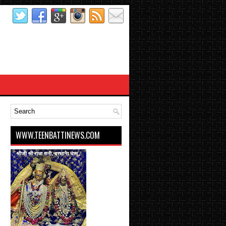
WWW.TEENBATTINEWS.COM