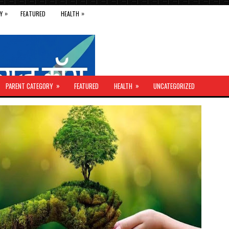
»
»
Y
FEATURED
HEALTH
»
»
PARENT CATEGORY
FEATURED
HEALTH
UNCATEGORIZED