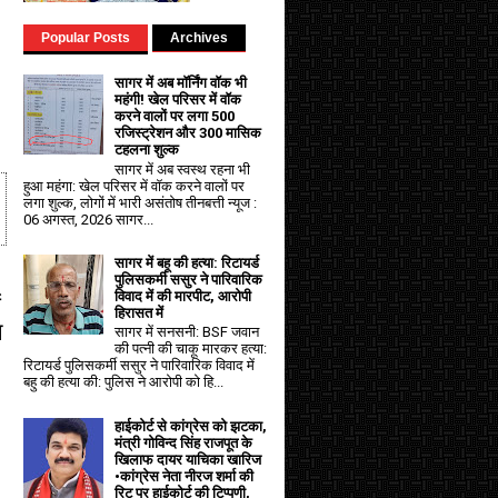
Popular Posts
Archives
सागर में अब मॉर्निंग वॉक भी
महंगी! खेल परिसर में वॉक
करने वालों पर लगा ₹500
रजिस्ट्रेशन और ₹300 मासिक
टहलना शुल्क
सागर में अब स्वस्थ रहना भी
हुआ महंगा: खेल परिसर में वॉक करने वालों पर
लगा शुल्क, लोगों में भारी असंतोष तीनबत्ती न्यूज :
06 अगस्त, 2026 सागर...
सागर में बहू की हत्या: रिटायर्ड
पुलिसकर्मी ससुर ने पारिवारिक
ं
विवाद में की मारपीट, आरोपी
हिरासत में
न
सागर में सनसनी: BSF जवान
की पत्नी की चाकू मारकर हत्या:
रिटायर्ड पुलिसकर्मी ससुर ने पारिवारिक विवाद में
बहु की हत्या की: पुलिस ने आरोपी को हि...
हाईकोर्ट से कांग्रेस को झटका,
मंत्री गोविन्द सिंह राजपूत के
खिलाफ दायर याचिका खारिज
•कांग्रेस नेता नीरज शर्मा की
रिट पर हाईकोर्ट की टिप्पणी,