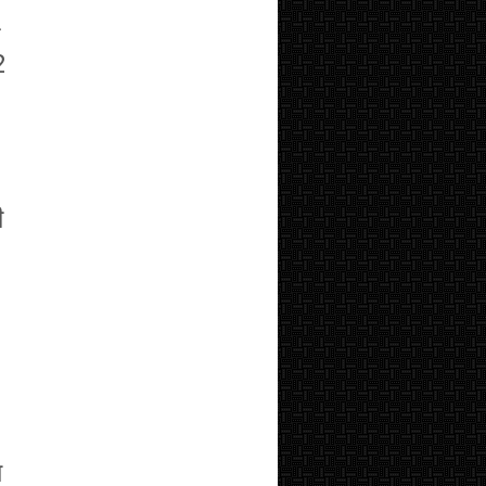
ि
2
ी
य